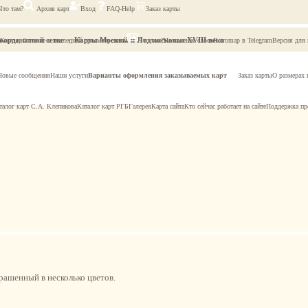
Что там?
Архив карт
Вход
FAQ-Help
Заказ карты
оординатной сетке
Карты Москвы и Подмосковья XVIII века
Карты, близкие к последней просмотренной
Что там?
Наложение слоев
Retromap в Telegram
Версия для
Новые сообщения
Наши услуги
Варианты оформления заказываемых карт
Заказ карты
О размерах 
талог карт С.А. Клепикова
Каталог карт РГБ
Галерея
Карта сайта
Кто сейчас работает на сайте
Поддержка пр
крашенный в несколько цветов.