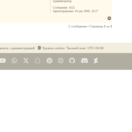
с
Администратор
я
Сообщения:
4222
к
Зарегистрирован:
04 дек 2009, 18:27
н
В
а
е
2 сообщения • Страница
1
из
1
ч
р
а
н
л
у
у
т
заться с администрацией
Удалить cookies
Часовой пояс:
UTC+04:00
ь
с
я
к
н
а
ч
а
л
у