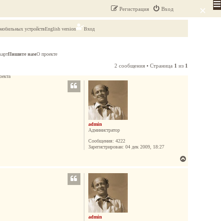
×
Регистрация
Вход
 мобильных устройств
English version
Вход
карт
Пишите нам
О проекте
2 сообщения • Страница
1
из
1
оекта
admin
Администратор
Сообщения:
4222
Зарегистрирован:
04 дек 2009, 18:27
В
е
р
н
у
т
ь
admin