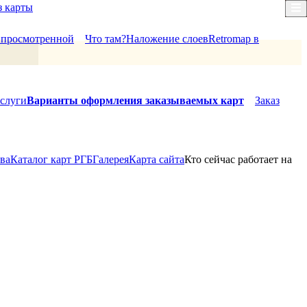
з карты
×
й просмотренной
Что там?
Наложение слоев
Retromap в
слуги
Варианты оформления заказываемых карт
Заказ
ова
Каталог карт РГБ
Галерея
Карта сайта
Кто сейчас работает на