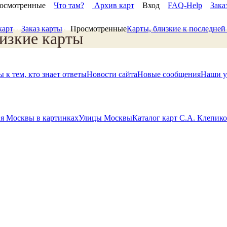
осмотренные
Что там?
Архив карт
Вход
FAQ-Help
Зака
карт
Заказ карты
Просмотренные
Карты, близкие к последне
изкие карты
 к тем, кто знает ответы
Новости сайта
Новые сообщения
Наши у
я Москвы в картинках
Улицы Москвы
Каталог карт С.А. Клепик