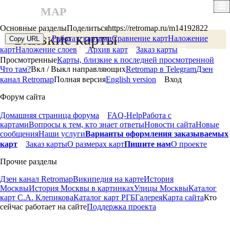
О карте
×
RETRO
MAP
14192822
Основные разделы
Поделиться
https://retromap.ru/m14192822
Близкие карты
Работа с картами
Сравнение карт
Наложение
Copy URL
карт
Наложение слоев
Архив карт
Заказ карты
Просмотренные
Карты, близкие к последней просмотренной
Что там?
Вкл / Выкл направляющих
Retromap в Telegram
Дзен
канал Retromap
Полная версия
English version
Вход
Форум сайта
Домашняя страница форума
FAQ-Help
Работа с
картами
Вопросы к тем, кто знает ответы
Новости сайта
Новые
сообщения
Наши услуги
Варианты оформления заказываемых
карт
Заказ карты
О размерах карт
Пишите нам
О проекте
Прочие разделы
Дзен канал Retromap
Википедия на карте
История
Москвы
История Москвы в картинках
Улицы Москвы
Каталог
карт С.А. Клепикова
Каталог карт РГБ
Галерея
Карта сайта
Кто
сейчас работает на сайте
Поддержка проекта