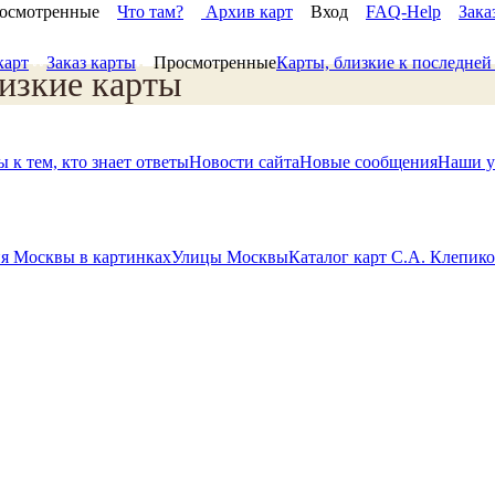
осмотренные
Что там?
Архив карт
Вход
FAQ-Help
Зака
карт
Заказ карты
Просмотренные
Карты, близкие к последне
изкие карты
 к тем, кто знает ответы
Новости сайта
Новые сообщения
Наши у
я Москвы в картинках
Улицы Москвы
Каталог карт С.А. Клепик