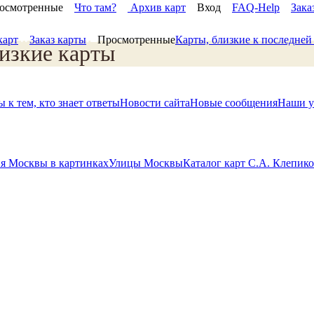
осмотренные
Что там?
Архив карт
Вход
FAQ-Help
Зака
карт
Заказ карты
Просмотренные
Карты, близкие к последне
изкие карты
 к тем, кто знает ответы
Новости сайта
Новые сообщения
Наши у
я Москвы в картинках
Улицы Москвы
Каталог карт С.А. Клепик