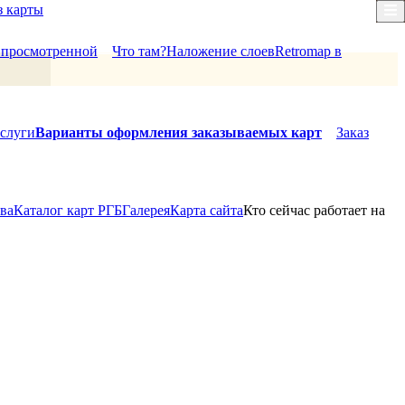
з карты
×
й просмотренной
Что там?
Наложение слоев
Retromap в
слуги
Варианты оформления заказываемых карт
Заказ
ова
Каталог карт РГБ
Галерея
Карта сайта
Кто сейчас работает на