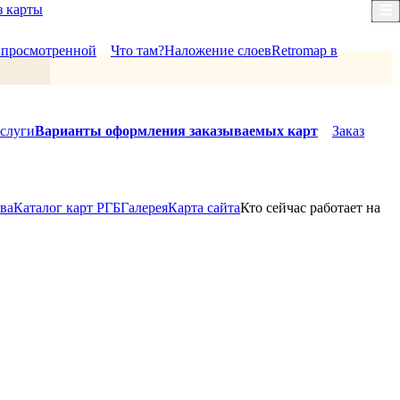
з карты
×
й просмотренной
Что там?
Наложение слоев
Retromap в
слуги
Варианты оформления заказываемых карт
Заказ
ова
Каталог карт РГБ
Галерея
Карта сайта
Кто сейчас работает на