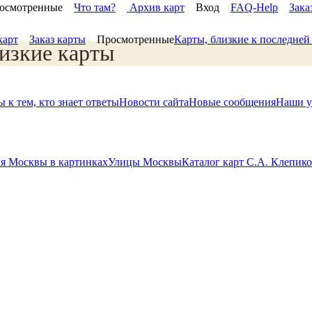
осмотренные
Что там?
Архив карт
Вход
FAQ-Help
Зака
карт
Заказ карты
Просмотренные
Карты, близкие к последне
изкие карты
 к тем, кто знает ответы
Новости сайта
Новые сообщения
Наши у
я Москвы в картинках
Улицы Москвы
Каталог карт С.А. Клепик