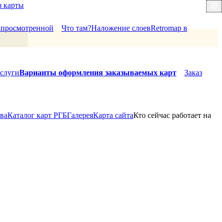
з карты
×
й просмотренной
Что там?
Наложение слоев
Retromap в
слуги
Варианты оформления заказываемых карт
Заказ
ова
Каталог карт РГБ
Галерея
Карта сайта
Кто сейчас работает на