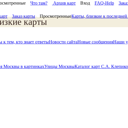
осмотренные
Что там?
Архив карт
Вход
FAQ-Help
Зака
карт
Заказ карты
Просмотренные
Карты, близкие к последне
изкие карты
 к тем, кто знает ответы
Новости сайта
Новые сообщения
Наши у
я Москвы в картинках
Улицы Москвы
Каталог карт С.А. Клепик