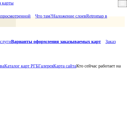
з карты
×
й просмотренной
Что там?
Наложение слоев
Retromap в
слуги
Варианты оформления заказываемых карт
Заказ
ова
Каталог карт РГБ
Галерея
Карта сайта
Кто сейчас работает на