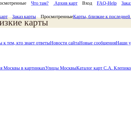
осмотренные
Что там?
Архив карт
Вход
FAQ-Help
Зака
карт
Заказ карты
Просмотренные
Карты, близкие к последне
изкие карты
 к тем, кто знает ответы
Новости сайта
Новые сообщения
Наши у
я Москвы в картинках
Улицы Москвы
Каталог карт С.А. Клепик