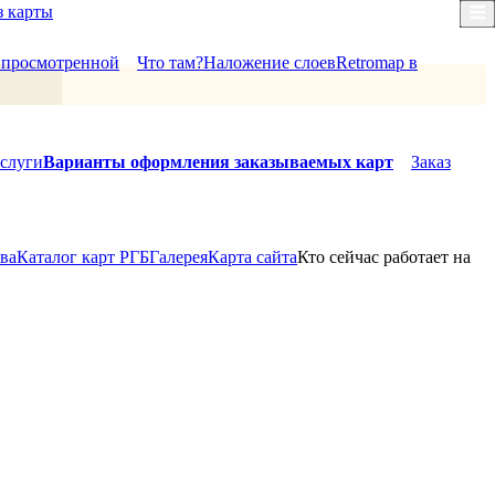
з карты
×
й просмотренной
Что там?
Наложение слоев
Retromap в
слуги
Варианты оформления заказываемых карт
Заказ
ова
Каталог карт РГБ
Галерея
Карта сайта
Кто сейчас работает на