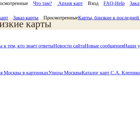
осмотренные
Что там?
Архив карт
Вход
FAQ-Help
Зака
карт
Заказ карты
Просмотренные
Карты, близкие к последне
изкие карты
 к тем, кто знает ответы
Новости сайта
Новые сообщения
Наши у
я Москвы в картинках
Улицы Москвы
Каталог карт С.А. Клепик