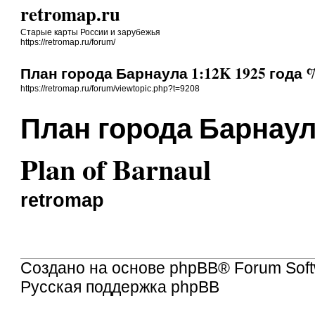
retromap.ru
Старые карты России и зарубежья
https://retromap.ru/forum/
План города Барнаула 1:12K 1925 года % 
https://retromap.ru/forum/viewtopic.php?t=9208
План города Барнаула
Plan of Barnaul
retromap
Создано на основе
phpBB
® Forum Soft
Русская поддержка phpBB