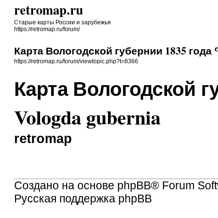
retromap.ru
Старые карты России и зарубежья
https://retromap.ru/forum/
Карта Вологодской губернии 1835 года %
https://retromap.ru/forum/viewtopic.php?t=8366
Карта Вологодской г
Vologda gubernia
retromap
Создано на основе
phpBB
® Forum Soft
Русская поддержка phpBB