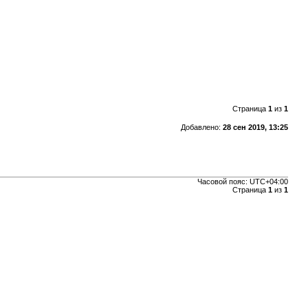
Страница
1
из
1
Добавлено:
28 сен 2019, 13:25
Часовой пояс:
UTC+04:00
Страница
1
из
1