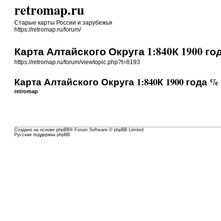
retromap.ru
Старые карты России и зарубежья
https://retromap.ru/forum/
Карта Алтайского Округа 1:840К 1900 год
https://retromap.ru/forum/viewtopic.php?t=8193
Карта Алтайского Округа 1:840К 1900 года % M
retromap
Создано на основе
phpBB
® Forum Software © phpBB Limited
Русская поддержка phpBB