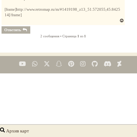
с
е
я
н
[frame]http://www.retromap.ru/m/#1419198_z13_51.572055,45.8425
и
к
е
14[/frame]
н
В
а
е
ч
Ответить
р
а
2 сообщения • Страница
1
из
1
н
л
у
у
т
ь
с
я
к
н
а
ч
а
л
у
Архив карт