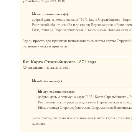
С
mOnter
»
22 дек 2013, 19:46
о
о
б
art_zakonm писал(а):
щ
е
добрый день, а почему на карте "1871 Карта Стрельбицкого - Евро
н
Ростовской обл. от реки Ея и до станиц Переяславская и Брюховетск
и
е
Ейск, станицы Старощербиновская, Староминская,Новоминская и п
Здесь просто для привязки использовались листы карты Стрельби
регионы - можем прислать.
Re: Карта Стрельбицкого 1871 года
С
art_zakonm
»
23 дек 2013, 08:31
о
о
б
mOnter писал(а):
щ
е
н
art_zakonm писал(а):
и
е
добрый день, а почему на карте "1871 Карта Стрельбицкого - 
Ростовской обл. от реки Ея и до станиц Переяславская и Брюхов
Ейск, станицы Старощербиновская, Староминская,Новоминская
Здесь просто для привязки использовались листы карты Стрельбиц
прислать.