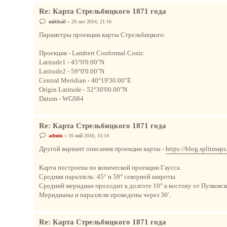
Re: Карта Стрельбицкого 1871 года
С
mikhail
»
29 окт 2014, 21:16
о
о
Параметры проекции карты Стрельбицкого:
б
щ
е
Проекция - Lambert Conformal Conic
н
Latitude1 - 45°0'0.00"N
и
е
Latitude2 - 59°0'0.00"N
Central Meridian - 40°19'30.00"E
Origin Latitude - 52°30'00.00"N
Datum - WGS84
Re: Карта Стрельбицкого 1871 года
С
admin
»
16 май 2016, 15:14
о
о
Другой вариант описания проекции карты -
https://blog.splitmaps
б
щ
е
Карта построена по конической проекции Гаусса.
н
Средняя параллель: 45° и 59° северной широты.
и
е
Средний меридиан проходит к долготе 10° к востоку от Пулковск
Меридианы и параллели проведены через 30′.
Re: Карта Стрельбицкого 1871 года