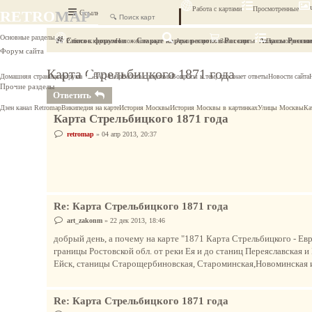
Работа с картами
Просмотренные
RETRO
MAP
Ссылки
FAQ
Основные разделы
Список форумов
Старые карты регионов России
Атласы России
Работа с картами
Наложение карт
Архив карт
Заказ карты
Просмотренные
Форум сайта
Карта Стрельбицкого 1871 года
Домашняя страница форума
FAQ-Help
Работа с картами
Вопросы к тем, кто знает ответы
Новости сайта
Прочие разделы
Ответить
Дзен канал Retromap
Википедия на карте
История Москвы
История Москвы в картинках
Улицы Москвы
Ка
Карта Стрельбицкого 1871 года
С
retromap
»
04 апр 2013, 20:37
о
о
б
щ
е
н
и
е
Re: Карта Стрельбицкого 1871 года
С
art_zakonm
»
22 дек 2013, 18:46
о
о
добрый день, а почему на карте "1871 Карта Стрельбицкого - Ев
б
границы Ростовской обл. от реки Ея и до станиц Переяславская и 
щ
е
Ейск, станицы Старощербиновская, Староминская,Новоминская и
н
и
е
Re: Карта Стрельбицкого 1871 года