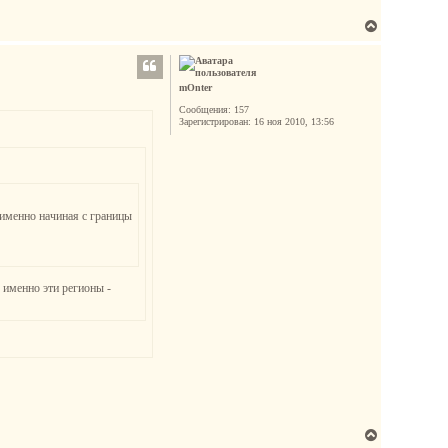
В
е
р
н
mOnter
у
Сообщения:
157
т
Зарегистрирован:
16 ноя 2010, 13:56
ь
с
я
к
н
 именно начиная с границы
а
ч
а
л
 именно эти регионы -
у
В