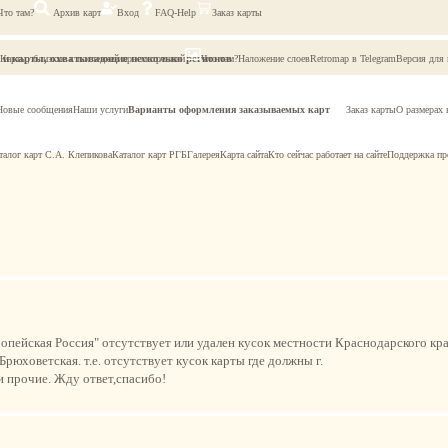
Что там?
Архив карт
Вход
FAQ-Help
Заказ карты
 и карты, охватывающие несколько регионов
Карты, близкие к последней просмотренной
Что там?
Наложение слоев
Retromap в Telegram
Версия для
Новые сообщения
Наши услуги
Варианты оформления заказываемых карт
Заказ карты
О размерах 
талог карт С.А. Клепикова
Каталог карт РГБ
Галерея
Карта сайта
Кто сейчас работает на сайте
Поддержка пр
ропейская Россия" отсутствует или удален кусок местности Краснодарского кра
Брюховетская. т.е. отсутствует кусок карты где должны г.
 прочие. Жду ответ,спасибо!