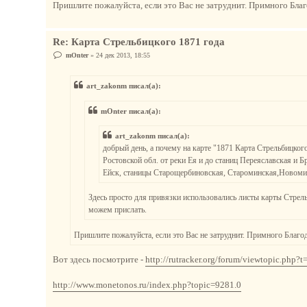
Пришлите пожалуйста, если это Вас не затруднит. Примного Бла
Re: Карта Стрельбицкого 1871 года
С
mOnter
»
24 дек 2013, 18:55
о
о
б
art_zakonm писал(а):
щ
е
н
mOnter писал(а):
и
е
art_zakonm писал(а):
добрый день, а почему на карте "1871 Карта Стрельбицког
Ростовской обл. от реки Ея и до станиц Переяславская и Бр
Ейск, станицы Старощербиновская, Староминская,Новомин
Здесь просто для привязки использовались листы карты Стрель
можем прислать.
Пришлите пожалуйста, если это Вас не затруднит. Примного Благо
Вот здесь посмотрите -
http://rutracker.org/forum/viewtopic.php?
http://www.monetonos.ru/index.php?topic=9281.0