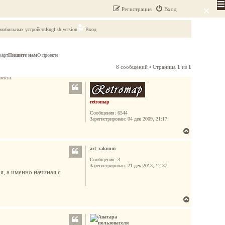
×
Регистрация
Вход
 мобильных устройств
English version
Вход
карт
Пишите нам
О проекте
8 сообщений • Страница
1
из
1
оекта
retromap
Сообщения:
6544
Зарегистрирован:
04 дек 2009, 21:17
В
е
art_zakonm
р
н
Сообщения:
3
Зарегистрирован:
21 дек 2013, 12:37
у
я, а именно начиная с
т
ь
с
В
я
е
к
р
н