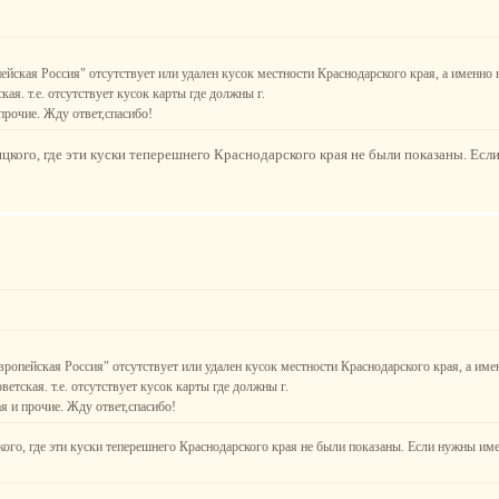
пейская Россия" отсутствует или удален кусок местности Краснодарского края, а именно 
ая. т.е. отсутствует кусок карты где должны г.
рочие. Жду ответ,спасибо!
цкого, где эти куски теперешнего Краснодарского края не были показаны. Ес
Европейская Россия" отсутствует или удален кусок местности Краснодарского края, а име
етская. т.е. отсутствует кусок карты где должны г.
 и прочие. Жду ответ,спасибо!
кого, где эти куски теперешнего Краснодарского края не были показаны. Если нужны им