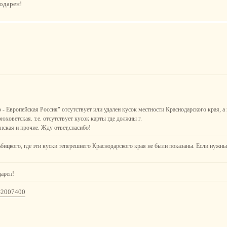
годарен!
о - Европейская Россия" отсутствует или удален кусок местности Краснодарского края, а
юховетская. т.е. отсутствует кусок карты где должны г.
ская и прочие. Жду ответ,спасибо!
бицкого, где эти куски теперешнего Краснодарского края не были показаны. Если нужны
дарен!
t=2007400