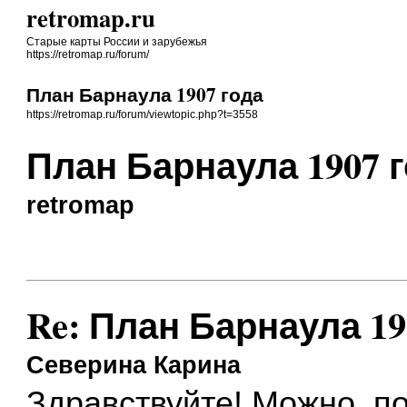
retromap.ru
Старые карты России и зарубежья
https://retromap.ru/forum/
План Барнаула 1907 года
https://retromap.ru/forum/viewtopic.php?t=3558
План Барнаула 1907 
retromap
Re: План Барнаула 19
Северина Карина
Здравствуйте! Можно, по