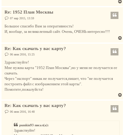
В
л
е
у
Re: 1952 План Москвы
р
н
С
07 мар 2015, 13:59
о
у
о
Большое спасибо Вам за оперативность!
т
б
И, вообще, за великолепный сайт. Очень, ОЧЕНЬ интересно!!!!
щ
ь
е
В
с
н
и
е
я
е
Re: Как скачать у вас карту?
р
к
н
С
06 июн 2016, 15:25
н
о
у
а
о
Здравствуйте!
т
б
ч
Мне нужна карта "1952 План Москвы",но у меня не получается ее
щ
ь
а
е
скачать.
с
н
л
Через "экспорт" никак не получается,пишет, что "не получается
и
я
у
е
построить файл с изображением этой карты".
к
Помогите,пожалуйста!
н
В
а
е
ч
Re: Как скачать у вас карту?
р
а
н
С
06 июн 2016, 16:48
л
о
у
о
у
т
б
pumkin93 писал(а):
щ
ь
е
Здравствуйте!
с
н