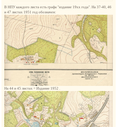
н
В НПУ каждого листа есть графа "издание 19хх года". На 37-40, 46
а
и 47 листах 1951 год обозначен:
ч
а
л
у
На 44 и 45 листах = Издание 1952 .