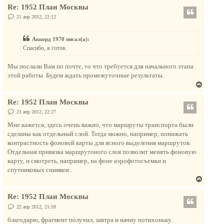
я
е
Re: 1952 План Москвы
р
к
н
С
21 апр 2012, 22:12
н
о
у
а
о
т
б
ч
Аккорд 1970 писал(а):
щ
ь
а
е
Спасибо, я готов.
с
н
л
и
я
у
е
Мы послали Вам по почте, то что требуется для начального этапа
к
этой работы. Будем ждать промежуточные результаты.
н
В
а
е
ч
Re: 1952 План Москвы
р
а
н
С
21 апр 2012, 22:27
л
о
у
о
у
Мне кажется, здесь очень важно, что маршруты транспорта были
т
б
сделаны как отдельный слой. Тогда можно, например, понижать
щ
ь
е
контрастность фоновой карты для ясного выделения маршрутов.
с
н
Отдельная привязка маршрутоного слоя позволит менять фоновую
и
я
е
карту, и смотреть, например, на фоне аэрофотосъемки и
к
спутниковых снимков .
н
В
а
е
ч
Re: 1952 План Москвы
р
а
н
С
22 апр 2012, 21:59
л
о
у
о
благодарю, фрагмент получил, завтра и начну потихоньку.
у
б