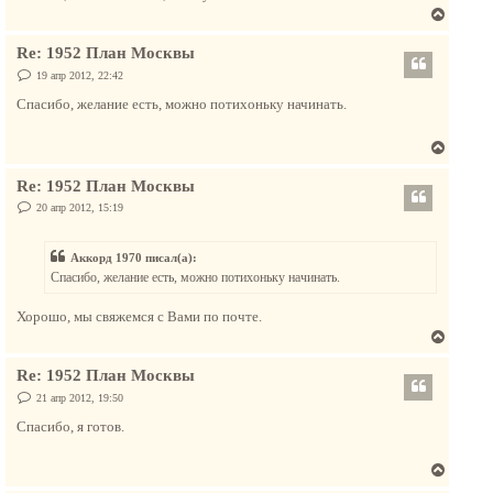
В
е
Re: 1952 План Москвы
р
н
С
19 апр 2012, 22:42
о
у
о
Спасибо, желание есть, можно потихоньку начинать.
т
б
щ
ь
е
В
с
н
и
е
я
е
Re: 1952 План Москвы
р
к
н
С
20 апр 2012, 15:19
н
о
у
а
о
т
б
ч
Аккорд 1970 писал(а):
щ
ь
а
е
Спасибо, желание есть, можно потихоньку начинать.
с
н
л
и
я
у
е
Хорошо, мы свяжемся с Вами по почте.
к
В
н
е
а
Re: 1952 План Москвы
р
ч
н
С
21 апр 2012, 19:50
а
о
у
о
л
Спасибо, я готов.
т
б
у
щ
ь
е
В
с
н
и
е