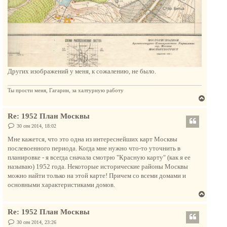
Других изображений у меня, к сожалению, не было.
Ты прости меня, Гагарин, за халтурную работу
В
е
Re: 1952 План Москвы
р
н
С
30 сен 2014, 18:02
о
у
о
Мне кажется, что это одна из интереснейших карт Москвы
т
б
послевоенного периода. Когда мне нужно что-то уточнить в
щ
ь
е
планировке - я всегда сначала смотрю "Красную карту" (как я ее
с
н
называю) 1952 года. Некоторые исторические районы Москвы
и
я
е
можно найти только на этой карте! Причем со всеми домами и
к
основными характеристиками домов.
н
В
а
е
ч
Re: 1952 План Москвы
р
а
н
С
30 сен 2014, 23:26
л