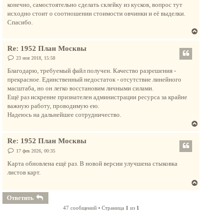
н
конечно, самостоятельно сделать склейку из кусков, вопрос тут
а
исходно стоит о соотношении стоимости овчинки и её выделки.
ч
Спасибо.
а
В
л
е
у
Re: 1952 План Москвы
р
н
С
23 ноя 2018, 15:58
о
у
о
Благодарю, требуемый файл получен. Качество разрешения -
т
б
прекрасное. Единственный недостаток - отсутствие линейного
щ
ь
е
масштаба, но он легко восстановим личными силами.
с
н
Ещё раз искренне признателен администрации ресурса за крайне
и
я
е
важную работу, проводимую ею.
к
Надеюсь на дальнейшее сотрудничество.
н
В
а
е
ч
Re: 1952 План Москвы
р
а
н
С
17 фев 2026, 00:35
л
о
у
о
Карта обновлена ещё раз. В новой версии улучшена стыковка
у
т
б
листов карт.
щ
ь
е
В
с
н
и
е
я
Ответить
е
р
к
47 сообщений • Страница
1
из
1
н
н
у