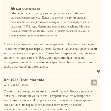
о
у
о
у
т
б
KASKAD писал(а):
щ
ь
е
Мне кажется, что это одна из интереснейших карт Москвы
с
н
послевоенного периода. Когда мне нужно что-то уточнить в
и
я
е
планировке - я всегда сначала смотрю "Красную карту" (как я ее
к
называю) 1952 года. Некоторые исторические районы Москвы
н
можно найти только на этой карте! Причем со всеми домами и
а
основными характеристиками домов.
ч
а
Мне эта красная карта тоже очень нравится. Она как то выпадает
л
из общих стандартов карт 20 века. Когда я нашла свой дом на этой
у
карте, залезла в историю всех ближайших окрестностей, показала
своим ученикам в школе. Весь урок истории был посвящен
исследованию нашего района на карте. Было бы интересно узнать
здесь о находках на этой карте.
В
е
Re: 1952 План Москвы
р
н
С
01 окт 2014, 10:39
о
у
о
У меня тоже совершенно аналогичный случай! Когда нашел все
т
б
дома на Поклонной улице и свой Старый Дом - то был просто
щ
ь
е
несказанно удивлен. И подумать не мог, что вся эта планировка
с
н
сохранилась на карте. Использовал этот ресурс в своей
и
я
е
ностальгической статье Кутузовская слобода -