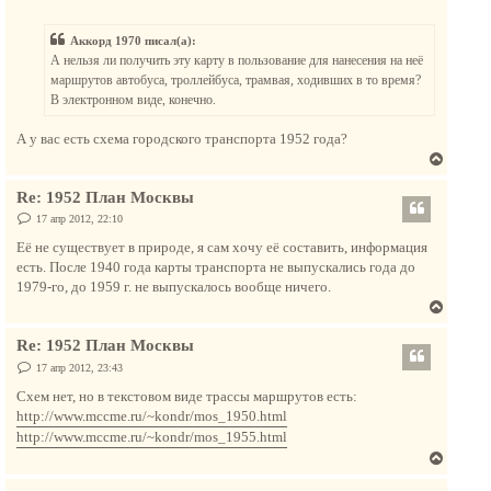
о
у
о
ч
т
б
а
Аккорд 1970 писал(а):
щ
ь
е
л
А нельзя ли получить эту карту в пользование для нанесения на неё
с
н
у
маршрутов автобуса, троллейбуса, трамвая, ходивших в то время?
и
я
е
В электронном виде, конечно.
к
н
А у вас есть схема городского транспорта 1952 года?
а
В
ч
е
а
Re: 1952 План Москвы
р
л
н
С
17 апр 2012, 22:10
у
о
у
о
Её не существует в природе, я сам хочу её составить, информация
т
б
есть. После 1940 года карты транспорта не выпускались года до
щ
ь
е
1979-го, до 1959 г. не выпускалось вообще ничего.
с
н
В
и
я
е
е
к
Re: 1952 План Москвы
р
н
н
С
17 апр 2012, 23:43
а
о
у
о
Схем нет, но в текстовом виде трассы маршрутов есть:
ч
т
б
http://www.mccme.ru/~kondr/mos_1950.html
а
щ
ь
е
л
http://www.mccme.ru/~kondr/mos_1955.html
с
н
у
В
и
я
е
е
к