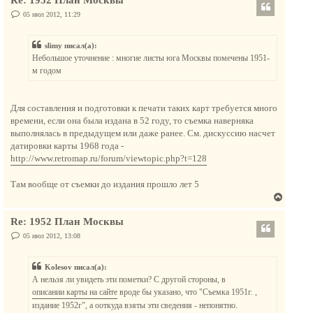
Re: 1952 План Москвы
р
у
н
С
05 июл 2012, 11:29
о
у
о
т
б
slimy писал(а):
щ
ь
е
Небольшое уточнение : многие листы юга Москвы помечены 1951-
с
н
м годом
и
я
е
к
н
Для составления и подготовки к печати таких карт требуется много
а
времени, если она была издана в 52 году, то съемка наверняка
ч
выполнялась в предыдущем или даже ранее. См. дискуссию насчет
а
датировки карты 1968 года -
л
http://www.retromap.ru/forum/viewtopic.php?t=128
у
Там вообще от съемки до издания прошло лет 5
В
е
Re: 1952 План Москвы
р
н
С
05 июл 2012, 13:08
о
у
о
т
б
Kolesov писал(а):
щ
ь
е
А нельзя ли увидеть эти пометки? С другой стороны, в
с
н
описании карты на сайте
вроде бы указано, что "Съемка 1951г. ,
и
я
е
издание 1952г", а ооткуда взяты эти сведения - непонятно.
к