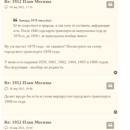
Re: 1952 План Москвы
р
н
н
С
18 апр 2012, 17:35
а
о
у
о
ч
т
б
а
Аккорд 1970 писал(а):
щ
ь
е
л
Её не существует в природе, я сам хочу её составить, информация
с
н
у
есть. После 1940 года карты транспорта не выпускались года до
и
я
е
1979-го, до 1959 г. не выпускалось вообще ничего.
к
н
Ну уж насчет 1979 года - не скажите! Посмотрите на схему
а
городского транспорта 1959 года:
ч
а
У меня есть издания 1959, 1961, 1962, 1964, 1965 и 1966 годов.
л
Последующие - вообще не редкость.
у
В
е
Re: 1952 План Москвы
р
н
С
18 апр 2012, 19:08
о
у
о
Да вот вроде бы есть и схема маршрутов городского транспорта
т
б
1960-го года:
щ
ь
е
с
н
В
и
я
е
е
к
Re: 1952 План Москвы
р
н
н
С
18 апр 2012, 23:04