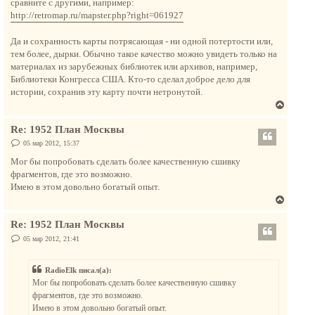
сравните с другими, например:
щ
ь
е
http://retromap.ru/mapster.php?right=061927
с
н
и
я
е
Да и сохранность карты потрясающая - ни одной потертости или,
к
тем более, дырки. Обычно такое качество можно увидеть только на
н
материалах из зарубежных библиотек или архивов, например,
а
Библиотеки Конгресса США. Кто-то сделал доброе дело для
ч
истории, сохранив эту карту почти нетронутой.
а
В
л
е
у
Re: 1952 План Москвы
р
н
С
05 мар 2012, 15:37
о
у
о
Мог бы попробовать сделать более качественную сшивку
т
б
фрагментов, где это возможно.
щ
ь
е
Имею в этом довольно богатый опыт.
с
н
В
и
я
е
е
к
Re: 1952 План Москвы
р
н
н
С
05 мар 2012, 21:41
а
о
у
о
ч
т
б
а
RadioElk писал(а):
щ
ь
е
л
Мог бы попробовать сделать более качественную сшивку
с
н
у
фрагментов, где это возможно.
и
я
е
Имею в этом довольно богатый опыт.
к