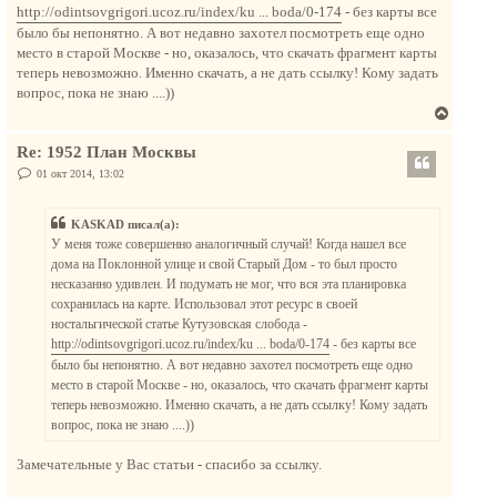
к
http://odintsovgrigori.ucoz.ru/index/ku ... boda/0-174
- без карты все
н
было бы непонятно. А вот недавно захотел посмотреть еще одно
а
место в старой Москве - но, оказалось, что скачать фрагмент карты
ч
теперь невозможно. Именно скачать, а не дать ссылку! Кому задать
а
вопрос, пока не знаю ....))
л
В
у
е
Re: 1952 План Москвы
р
н
С
01 окт 2014, 13:02
о
у
о
т
б
KASKAD писал(а):
щ
ь
е
У меня тоже совершенно аналогичный случай! Когда нашел все
с
н
дома на Поклонной улице и свой Старый Дом - то был просто
и
я
е
несказанно удивлен. И подумать не мог, что вся эта планировка
к
сохранилась на карте. Использовал этот ресурс в своей
н
ностальгической статье Кутузовская слобода -
а
http://odintsovgrigori.ucoz.ru/index/ku ... boda/0-174
- без карты все
ч
было бы непонятно. А вот недавно захотел посмотреть еще одно
а
место в старой Москве - но, оказалось, что скачать фрагмент карты
л
теперь невозможно. Именно скачать, а не дать ссылку! Кому задать
у
вопрос, пока не знаю ....))
Замечательные у Вас статьи - спасибо за ссылку.