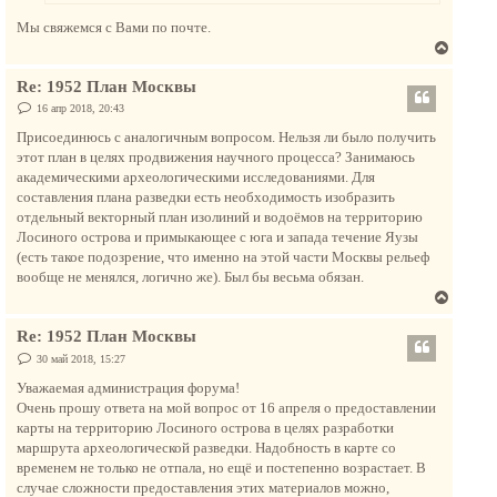
н
Мы свяжемся с Вами по почте.
а
В
ч
е
а
Re: 1952 План Москвы
р
л
н
С
16 апр 2018, 20:43
у
о
у
о
Присоединюсь с аналогичным вопросом. Нельзя ли было получить
т
б
этот план в целях продвижения научного процесса? Занимаюсь
щ
ь
е
академическими археологическими исследованиями. Для
с
н
составления плана разведки есть необходимость изобразить
и
я
е
отдельный векторный план изолиний и водоёмов на территорию
к
Лосиного острова и примыкающее с юга и запада течение Яузы
н
(есть такое подозрение, что именно на этой части Москвы рельеф
а
вообще не менялся, логично же). Был бы весьма обязан.
ч
В
а
е
л
Re: 1952 План Москвы
р
у
н
С
30 май 2018, 15:27
о
у
о
Уважаемая администрация форума!
т
б
Очень прошу ответа на мой вопрос от 16 апреля о предоставлении
щ
ь
е
карты на территорию Лосиного острова в целях разработки
с
н
маршрута археологической разведки. Надобность в карте со
и
я
е
временем не только не отпала, но ещё и постепенно возрастает. В
к
случае сложности предоставления этих материалов можно,