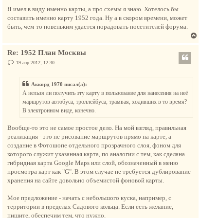
а
о
у
о
Я имел в виду именно карты, а про схемы я знаю. Хотелось бы
ч
т
б
составить именно карту 1952 года. Ну а в скором времени, может
а
щ
ь
е
быть, чем-то новеньким удастся порадовать посетителей форума.
л
с
н
у
В
и
я
е
е
к
Re: 1952 План Москвы
р
н
н
С
19 апр 2012, 12:30
а
о
у
о
ч
т
б
а
Аккорд 1970 писал(а):
щ
ь
е
л
А нельзя ли получить эту карту в пользование для нанесения на неё
с
н
у
маршрутов автобуса, троллейбуса, трамвая, ходивших в то время?
и
я
е
В электронном виде, конечно.
к
н
Вообще-то это не самое простое дело. На мой взгляд, правильная
а
реализация - это не рисование маршрутов прямо на карте, а
ч
создание в Фотошопе отдельного прозрачного слоя, фоном для
а
которого служит указанная карта, по аналогии с тем, как сделана
л
гибридная карта Google Maps или слой, обозначенный в меню
у
просмотра карт как "G". В этом случае не требуется дублирование
хранения на сайте довольно объемистой фоновой карты.
Мое предложение - начать с небольшого куска, например, с
территории в пределах Садового кольца. Если есть желание,
пишите, обеспечим тем, что нужно.