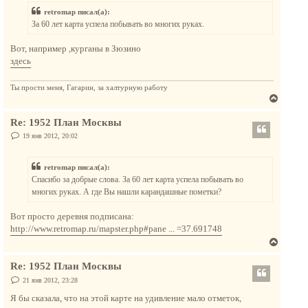
т
б
retromap писал(а):
щ
ь
е
За 60 лет карта успела побывать во многих руках.
с
н
и
я
е
Вот, например ,курганы в Зюзино
к
здесь
н
а
Ты прости меня, Гагарин, за халтурную работу
ч
В
а
е
л
Re: 1952 План Москвы
р
у
н
С
19 янв 2012, 20:02
о
у
о
т
б
retromap писал(а):
щ
ь
е
Спасибо за добрые слова. За 60 лет карта успела побывать во
с
н
многих руках. А где Вы нашли карандашные пометки?
и
я
е
к
Вот просто деревня подписана:
н
http://www.retromap.ru/mapster.php#pane ... =37.691748
а
В
ч
е
а
Re: 1952 План Москвы
р
л
н
С
21 янв 2012, 23:28
у
о
у
о
Я бы сказала, что на этой карте на удивление мало отметок,
т
б