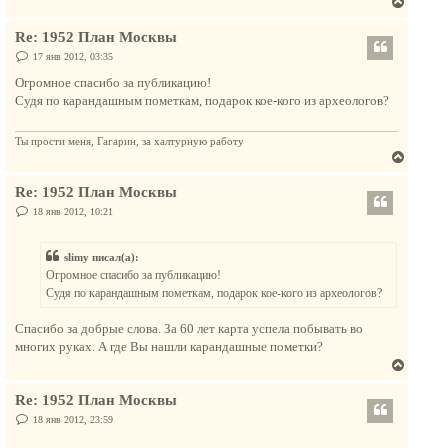
В
н
е
а
Re: 1952 План Москвы
р
ч
н
С
17 янв 2012, 03:35
а
о
у
л
о
Огромное спасибо за публикацию!
т
б
у
Судя по карандашным пометкам, подарок кое-кого из археологов?
щ
ь
е
с
н
и
Ты прости меня, Гагарин, за халтурную работу
я
е
В
к
е
н
Re: 1952 План Москвы
р
а
н
С
18 янв 2012, 10:21
ч
о
у
о
а
т
б
л
slimy писал(а):
щ
ь
е
у
Огромное спасибо за публикацию!
с
н
Судя по карандашным пометкам, подарок кое-кого из археологов?
и
я
е
к
Спасибо за добрые слова. За 60 лет карта успела побывать во
н
многих руках. А где Вы нашли карандашные пометки?
а
В
ч
е
а
Re: 1952 План Москвы
р
л
н
С
18 янв 2012, 23:59
у
о
у
о