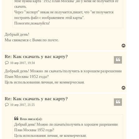
Мне нужна карта "1952 План Москвы",но у меня не получается ее
и
я
е
скачать.
к
Через "экспорт" никак не получается,пишет, что "не получается
н
построить файл с изображением этой карты".
а
Помогите,пожалуйста!
ч
а
Добрый день!
л
Мы свяжемся с Вами по почте.
у
В
е
Re: Как скачать у вас карту?
р
н
С
10 апр 2017, 19:34
о
у
о
Добрый день! Можно ли скачать/получить в хорошем разрешении
т
б
План Москвы 1952 года?
щ
ь
е
Цель использования личная, не коммерческая.
с
н
В
и
я
е
е
к
Re: Как скачать у вас карту?
р
н
н
С
10 апр 2017, 21:25
а
о
у
о
ч
т
б
а
Reus писал(а):
щ
ь
е
л
Добрый день! Можно ли скачать/получить в хорошем разрешении
с
н
у
План Москвы 1952 года?
и
я
е
Цель использования личная, не коммерческая.
к