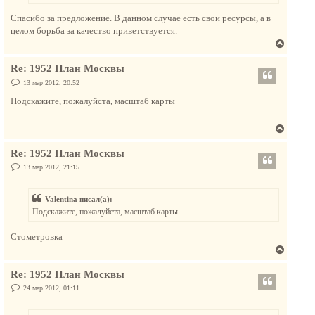
н
Спасибо за предложение. В данном случае есть свои ресурсы, а в
а
целом борьба за качество приветствуется.
ч
В
а
е
л
Re: 1952 План Москвы
р
у
н
С
13 мар 2012, 20:52
о
у
о
Подскажите, пожалуйста, масштаб карты
т
б
щ
ь
е
В
с
н
и
е
я
е
Re: 1952 План Москвы
р
к
н
С
13 мар 2012, 21:15
н
о
у
а
о
т
б
ч
Valentina писал(а):
щ
ь
а
е
Подскажите, пожалуйста, масштаб карты
с
н
л
и
я
у
е
Стометровка
к
В
н
е
а
Re: 1952 План Москвы
р
ч
н
С
24 мар 2012, 01:11
а
о
у
о
л
т
б