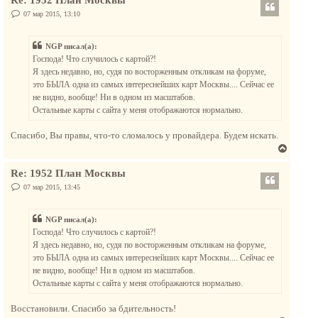
р
ч
н
С
07 мар 2015, 13:10
а
о
у
о
л
т
б
у
NGP писал(а):
щ
ь
е
Господа! Что случилось с картой?!
с
н
Я здесь недавно, но, судя по восторженным откликам на форуме,
и
я
е
это БЫЛА одна из самых интереснейших карт Москвы.... Сейчас ее
к
не видно, вообще! Ни в одном из масштабов.
н
Остальные карты с сайта у меня отображаются нормально.
а
ч
Спасибо, Вы правы, что-то сломалось у провайдера. Будем искать.
а
В
л
е
у
Re: 1952 План Москвы
р
н
С
07 мар 2015, 13:45
о
у
о
т
б
NGP писал(а):
щ
ь
е
Господа! Что случилось с картой?!
с
н
Я здесь недавно, но, судя по восторженным откликам на форуме,
и
я
е
это БЫЛА одна из самых интереснейших карт Москвы.... Сейчас ее
к
не видно, вообще! Ни в одном из масштабов.
н
Остальные карты с сайта у меня отображаются нормально.
а
ч
Восстановили. Спасибо за бдительность!
а