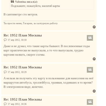
у
Valentina писал(а):
щ
ь
е
Подскажите, пожалуйста, масштаб карты
с
н
и
я
е
В сантиметре сто метров.
к
н
Ты прости меня, Гагарин, за халтурную работу
а
В
ч
е
а
Re: 1952 План Москвы
р
л
н
С
17 апр 2012, 18:18
у
о
у
о
Даже и не думал, что такие карты бывают. В послевоенные годы
т
б
карт практически не выпускали, а то что выпускали, трудно
щ
ь
е
картами назвать, скорее схемы.
с
н
В
и
я
е
е
к
Re: 1952 План Москвы
р
н
н
С
17 апр 2012, 18:29
а
о
у
о
А нельзя ли получить эту карту в пользование для нанесения на неё
ч
т
б
маршрутов автобуса, троллейбуса, трамвая, ходивших в то время?
а
щ
ь
е
В электронном виде, конечно.
л
с
н
у
В
и
я
е
е
к
Re: 1952 План Москвы
р
н
н
С
17 апр 2012, 18:36
а