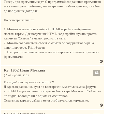
Теперь про фрагменты карт. С программой сохранения фрагментов
есть некоторые проблемы, мы ее временно заблокировали, и сейчас
до нее руки не доходят.
Но есть три варианта:
1. Можно вставлять на свой сайт HTML-фрейм с выбранным
местом карты. Для получения HTML-кода фрейма нужно просто
кликнуть "Ссылка" в меню просмотра карт.
2. Можно сохранить на своем компьютере содержимое экрана,
например, через Print-Screen
3. Вы просто напишите нам, и мы постараемся помочь с нужными
фрагментами.
В
е
Re: 1952 План Москвы
р
н
С
07 мар 2015, 12:23
о
у
о
Господа! Что случилось с картой?!
т
б
Я здесь недавно, но, судя по восторженным откликам на форуме,
щ
ь
е
это БЫЛА одна из самых интереснейших карт Москвы.... Сейчас ее
с
н
не видно, вообще! Ни в одном из масштабов.
и
я
е
Остальные карты с сайта у меня отображаются нормально.
к
В
н
е
а
Re: 1952 План Москвы