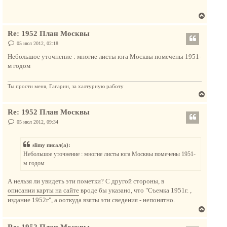
т
щ
ь
е
В
с
н
и
е
я
е
Re: 1952 План Москвы
р
к
н
С
05 июл 2012, 02:18
н
о
у
а
о
Небольшое уточнение : многие листы юга Москвы помечены 1951-
т
б
ч
м годом
щ
ь
а
е
с
н
л
и
Ты прости меня, Гагарин, за халтурную работу
я
у
е
В
к
е
н
Re: 1952 План Москвы
р
а
н
С
05 июл 2012, 09:34
ч
о
у
о
а
т
б
л
slimy писал(а):
щ
ь
е
у
Небольшое уточнение : многие листы юга Москвы помечены 1951-
с
н
м годом
и
я
е
к
А нельзя ли увидеть эти пометки? С другой стороны, в
н
описании карты на сайте
вроде бы указано, что "Съемка 1951г. ,
а
издание 1952г", а ооткуда взяты эти сведения - непонятно.
ч
В
а
е
л