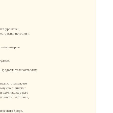
мат, уроженец
географии, истории и
и императором
тулами.
. Продолжительность этих
еликого князя, его
ому его "Записки"
и входивших в него
енности - летописи,
яжеского двора,