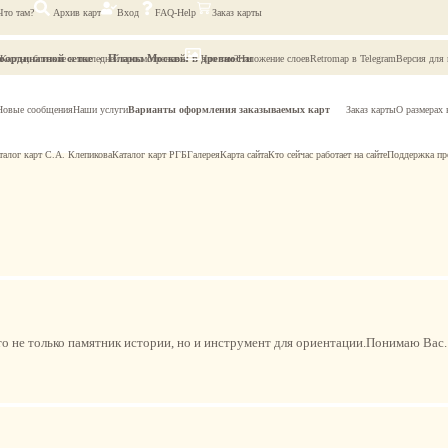
Что там?
Архив карт
Вход
FAQ-Help
Заказ карты
оординатной сетке
Планы Москвы в древности
Карты, близкие к последней просмотренной
Что там?
Наложение слоев
Retromap в Telegram
Версия для
Новые сообщения
Наши услуги
Варианты оформления заказываемых карт
Заказ карты
О размерах 
талог карт С.А. Клепикова
Каталог карт РГБ
Галерея
Карта сайта
Кто сейчас работает на сайте
Поддержка пр
то не только памятник истории, но и инструмент для ориентации.Понимаю Вас.