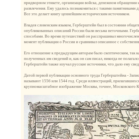
придворном этикете, организации войска, денежном обращении и
развлечения. Ему удалось познакомиться с такими памятниками д
Все это делает книгу ценнейшим историческим источником.
Владея словенским языком, Герберштейн был в состоянии общатьс
опубликованных описаний России были весьма неточными. Гербе
способами. Во время путешествий он расспрашивал многочислен
момент публикации о России и сравнивал описанное с собствен
Его отношение к предыдущим авторам было скептическим, так к
полученных им сведений и, как он сам писал, никогда не полагал
Герберштейн также изучал русские источники, что дало ему све
Датой первой публикации основного труда Герберштейна - Записо
называют 1556 или 1544 год. Среди иллюстраций, прилагавшихся
крупномасштабное изображение Москвы, точнее, Московского Кр