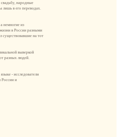
 свадьбу, народные
ы лишь в его переводах.
 а немногие из
 жизни в России разными
л существовавшие на тот
никальной выверкой
 от разных людей.
языке - исследователи
и России и