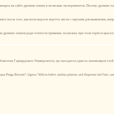
мещать на сайте древние планы и несколько экспериментов. Посему древние пл
ято после того, как всем надоело вертеть листы с картами для выявления, на
и древних планов ради точности привязки, поскольку при этом терятся красот
блиотеки Гарвардского Университета, где находится один из экземпляров этой
qua Praga Boiemi?, lignea ?dificia habet, multas plateas, sed dispersas lati?imi, ca