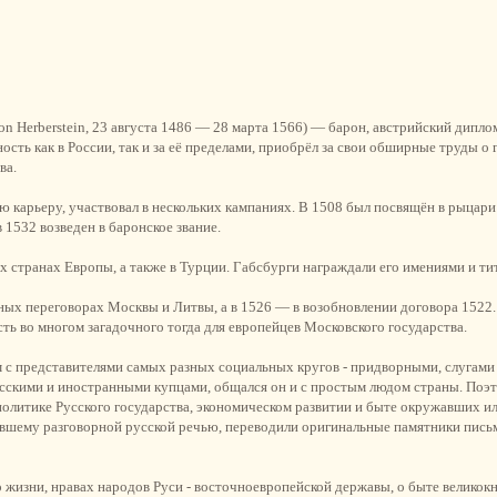
on Herberstein, 23 августа 1486 — 28 марта 1566) — барон, австрийский дипло
сть как в России, так и за её пределами, приобрёл за свои обширные труды о 
ва.
ую карьеру, участвовал в нескольких кампаниях. В 1508 был посвящён в рыцар
 1532 возведен в баронское звание.
 странах Европы, а также в Турции. Габсбурги награждали его имениями и ти
ых переговорах Москвы и Литвы, а в 1526 — в возобновлении договора 1522
сть во многом загадочного тогда для европейцев Московского государства.
 с представителями самых разных социальных кругов - придворными, слугами в
усскими и иностранными купцами, общался он и с простым людом страны. Поэт
литике Русского государства, экономическом развитии и быте окружавших ил
евшему разговорной русской речью, переводили оригинальные памятники письм
 жизни, нравах народов Руси - восточноевропейской державы, о быте великокн