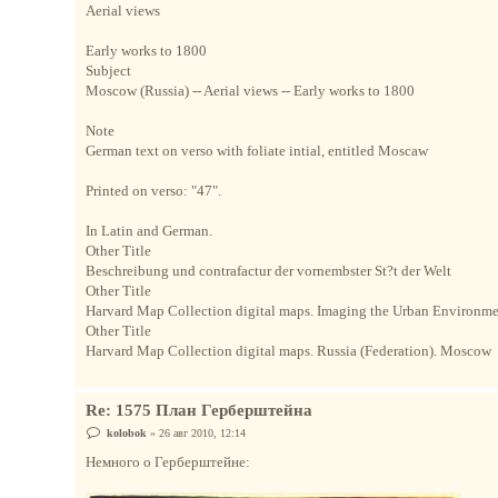
Aerial views
Early works to 1800
Subject
Moscow (Russia) -- Aerial views -- Early works to 1800
Note
German text on verso with foliate intial, entitled Moscaw
Printed on verso: "47".
In Latin and German.
Other Title
Beschreibung und contrafactur der vornembster St?t der Welt
Other Title
Harvard Map Collection digital maps. Imaging the Urban Environm
Other Title
Harvard Map Collection digital maps. Russia (Federation). Moscow
Re: 1575 План Герберштейна
С
kolobok
»
26 авг 2010, 12:14
о
о
Немного о Герберштейне:
б
щ
е