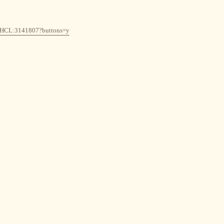
3:FHCL:3141807?buttons=y
.