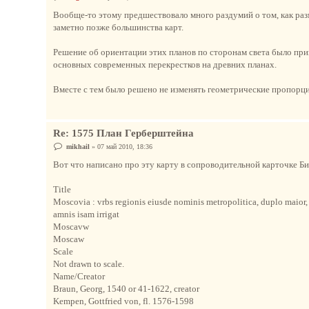
о
о
Вообще-то этому предшествовало много раздумий о том, как раз
б
заметно позже большинства карт.
щ
е
н
Решение об ориентации этих планов по сторонам света было прин
и
е
основных современных перекрестков на древних планах.
Вместе с тем было решено не изменять геометрические пропорци
Re: 1575 План Герберштейна
С
mikhail
»
07 май 2010, 18:36
о
о
Вот что написано про эту карту в сопроводительной карточке Би
б
щ
е
Title
н
Moscovia : vrbs regionis eiusde nominis metropolitica, duplo maior, 
и
е
amnis isam irrigat
Moscavw
Moscaw
Scale
Not drawn to scale.
Name/Creator
Braun, Georg, 1540 or 41-1622, creator
Kempen, Gottfried von, fl. 1576-1598