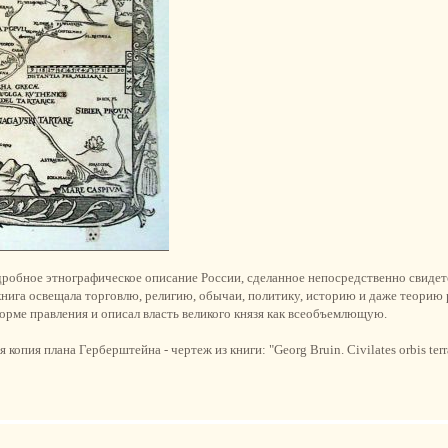
дробное этнографическое описание России, сделанное непосредственно свидет
книга освещала торговлю, религию, обычаи, политику, историю и даже теорию
рме правления и описал власть великого князя как всеобъемлющую.
опия плана Герберштейна - чертеж из книги: "Georg Bruin. Civilates orbis terr