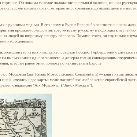
 торговле. Он показал тяжелое положение крестьян и холопов, описал русскую
ревнерусской письменности, которые не сохранились до наших дней и известн
я с русскими людьми. В его эпоху о Руси в Европе было известно очень мало,
рштейн проявлял большой интерес ко всему русскому и подходил к изучению
ных людей по широкому спектру вопросов. Помимо этого, он тщательно изуча
ными наблюдениями.
ак большинство из них никогда не посещали Россию. Герберштейн отличался у
ся на высказывания одного человека, а доверял только совпадающим сведением
дения, которые ранее были полностью неизвестны в Европе.
к о Московии (лат. Rerum Moscoviticarum Commentarii) — книге на латинском 
 к ней, имелись и две карты: мелкомасштабное изображение европейской част
емля, с надписью "Arx Moscowic" ("Замок Москвы").