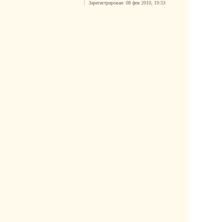
Зарегистрирован:
08 фев 2010, 19:53
с
я
к
н
а
ч
а
л
у