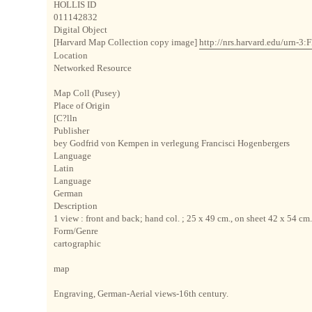
HOLLIS ID
011142832
Digital Object
[Harvard Map Collection copy image]
http://nrs.harvard.edu/urn-
Location
Networked Resource
Map Coll (Pusey)
Place of Origin
[C?lln
Publisher
bey Godfrid von Kempen in verlegung Francisci Hogenbergers
Language
Latin
Language
German
Description
1 view : front and back; hand col. ; 25 x 49 cm., on sheet 42 x 54 cm
Form/Genre
cartographic
map
Engraving, German-Aerial views-16th century.