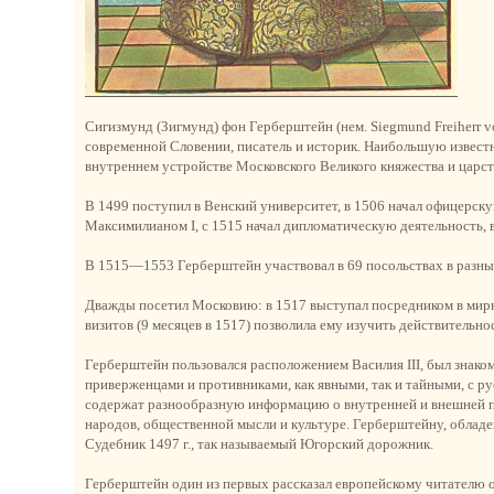
Сигизмунд (Зигмунд) фон Герберштейн (нем. Siegmund Freiherr v
современной Словении, писатель и историк. Наибольшую известно
внутреннем устройстве Московского Великого княжества и царст
В 1499 поступил в Венский университет, в 1506 начал офицерск
Максимилианом I, с 1515 начал дипломатическую деятельность, в
В 1515—1553 Герберштейн участвовал в 69 посольствах в разных
Дважды посетил Московию: в 1517 выступал посредником в мирн
визитов (9 месяцев в 1517) позволила ему изучить действительно
Герберштейн пользовался расположением Василия III, был знаком
приверженцами и противниками, как явными, так и тайными, с р
содержат разнообразную информацию о внутренней и внешней по
народов, общественной мысли и культуре. Герберштейну, облад
Судебник 1497 г., так называемый Югорский дорожник.
Герберштейн один из первых рассказал европейскому читателю о