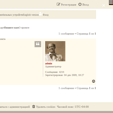
×
Регистрация
Вход
 мобильных устройств
English version
Вход
карт
Пишите нам
О проекте
1 сообщение • Страница
1
из
1
оекта
admin
Администратор
Сообщения:
4219
Зарегистрирован:
04 дек 2009, 18:27
В
е
1 сообщение • Страница
1
из
1
р
н
у
т
заться с администрацией
Удалить cookies
Часовой пояс:
UTC+04:00
ь