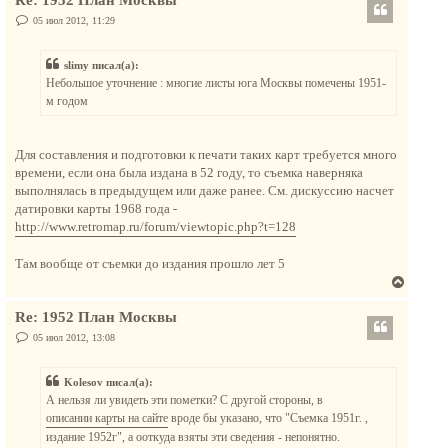
Re: 1952 План Москвы
р
у
н
С
05 июл 2012, 11:29
о
у
о
т
б
slimy писал(а):
щ
ь
е
Небольшое уточнение : многие листы юга Москвы помечены 1951-
с
н
м годом
и
я
е
к
н
Для составления и подготовки к печати таких карт требуется много
а
времени, если она была издана в 52 году, то съемка наверняка
ч
выполнялась в предыдущем или даже ранее. См. дискуссию насчет
а
датировки карты 1968 года -
л
http://www.retromap.ru/forum/viewtopic.php?t=128
у
Там вообще от съемки до издания прошло лет 5
В
е
Re: 1952 План Москвы
р
н
С
05 июл 2012, 13:08
о
у
о
т
б
Kolesov писал(а):
щ
ь
е
А нельзя ли увидеть эти пометки? С другой стороны, в
с
н
описании карты на сайте
вроде бы указано, что "Съемка 1951г. ,
и
я
е
издание 1952г", а ооткуда взяты эти сведения - непонятно.
к