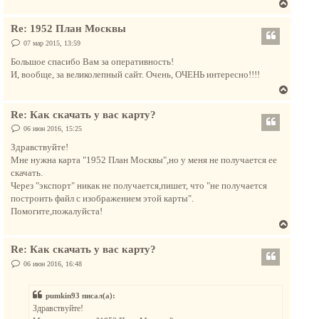
В
л
е
у
Re: 1952 План Москвы
р
н
С
07 мар 2015, 13:59
о
у
о
Большое спасибо Вам за оперативность!
т
б
И, вообще, за великолепный сайт. Очень, ОЧЕНЬ интересно!!!!
щ
ь
е
В
с
н
и
е
я
е
Re: Как скачать у вас карту?
р
к
н
С
06 июн 2016, 15:25
н
о
у
а
о
Здравствуйте!
т
б
ч
Мне нужна карта "1952 План Москвы",но у меня не получается ее
щ
ь
а
е
скачать.
с
н
л
Через "экспорт" никак не получается,пишет, что "не получается
и
я
у
е
построить файл с изображением этой карты".
к
Помогите,пожалуйста!
н
В
а
е
ч
Re: Как скачать у вас карту?
р
а
н
С
06 июн 2016, 16:48
л
о
у
о
у
т
б
pumkin93 писал(а):
щ
ь
е
Здравствуйте!
с
н