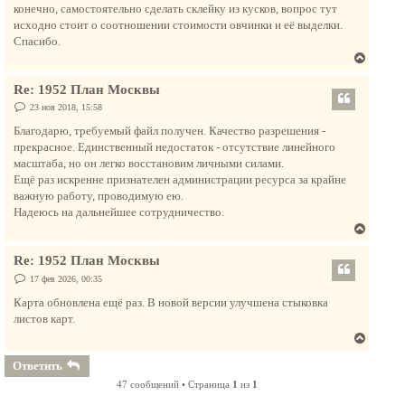
н
конечно, самостоятельно сделать склейку из кусков, вопрос тут
а
исходно стоит о соотношении стоимости овчинки и её выделки.
ч
Спасибо.
а
В
л
е
у
Re: 1952 План Москвы
р
н
С
23 ноя 2018, 15:58
о
у
о
Благодарю, требуемый файл получен. Качество разрешения -
т
б
прекрасное. Единственный недостаток - отсутствие линейного
щ
ь
е
масштаба, но он легко восстановим личными силами.
с
н
Ещё раз искренне признателен администрации ресурса за крайне
и
я
е
важную работу, проводимую ею.
к
Надеюсь на дальнейшее сотрудничество.
н
В
а
е
ч
Re: 1952 План Москвы
р
а
н
С
17 фев 2026, 00:35
л
о
у
о
Карта обновлена ещё раз. В новой версии улучшена стыковка
у
т
б
листов карт.
щ
ь
е
В
с
н
и
е
я
Ответить
е
р
к
47 сообщений • Страница
1
из
1
н
н
у