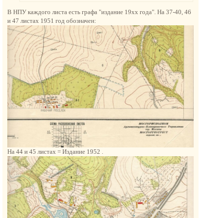
н
В НПУ каждого листа есть графа "издание 19хх года". На 37-40, 46
а
и 47 листах 1951 год обозначен:
ч
а
л
у
На 44 и 45 листах = Издание 1952 .