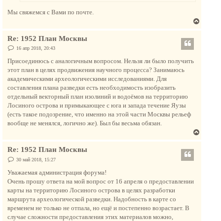
н
Мы свяжемся с Вами по почте.
а
В
ч
е
а
Re: 1952 План Москвы
р
л
н
С
16 апр 2018, 20:43
у
о
у
о
Присоединюсь с аналогичным вопросом. Нельзя ли было получить
т
б
этот план в целях продвижения научного процесса? Занимаюсь
щ
ь
е
академическими археологическими исследованиями. Для
с
н
составления плана разведки есть необходимость изобразить
и
я
е
отдельный векторный план изолиний и водоёмов на территорию
к
Лосиного острова и примыкающее с юга и запада течение Яузы
н
(есть такое подозрение, что именно на этой части Москвы рельеф
а
вообще не менялся, логично же). Был бы весьма обязан.
ч
В
а
е
л
Re: 1952 План Москвы
р
у
н
С
30 май 2018, 15:27
о
у
о
Уважаемая администрация форума!
т
б
Очень прошу ответа на мой вопрос от 16 апреля о предоставлении
щ
ь
е
карты на территорию Лосиного острова в целях разработки
с
н
маршрута археологической разведки. Надобность в карте со
и
я
е
временем не только не отпала, но ещё и постепенно возрастает. В
к
случае сложности предоставления этих материалов можно,