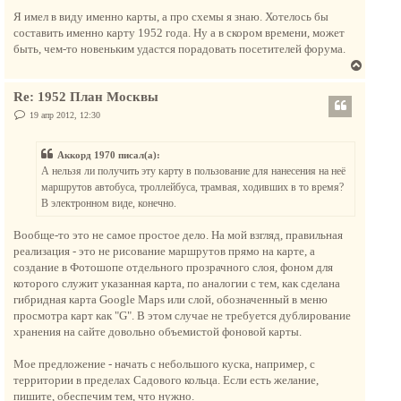
а
о
у
о
Я имел в виду именно карты, а про схемы я знаю. Хотелось бы
ч
т
б
составить именно карту 1952 года. Ну а в скором времени, может
а
щ
ь
е
быть, чем-то новеньким удастся порадовать посетителей форума.
л
с
н
у
В
и
я
е
е
к
Re: 1952 План Москвы
р
н
н
С
19 апр 2012, 12:30
а
о
у
о
ч
т
б
а
Аккорд 1970 писал(а):
щ
ь
е
л
А нельзя ли получить эту карту в пользование для нанесения на неё
с
н
у
маршрутов автобуса, троллейбуса, трамвая, ходивших в то время?
и
я
е
В электронном виде, конечно.
к
н
Вообще-то это не самое простое дело. На мой взгляд, правильная
а
реализация - это не рисование маршрутов прямо на карте, а
ч
создание в Фотошопе отдельного прозрачного слоя, фоном для
а
которого служит указанная карта, по аналогии с тем, как сделана
л
гибридная карта Google Maps или слой, обозначенный в меню
у
просмотра карт как "G". В этом случае не требуется дублирование
хранения на сайте довольно объемистой фоновой карты.
Мое предложение - начать с небольшого куска, например, с
территории в пределах Садового кольца. Если есть желание,
пишите, обеспечим тем, что нужно.