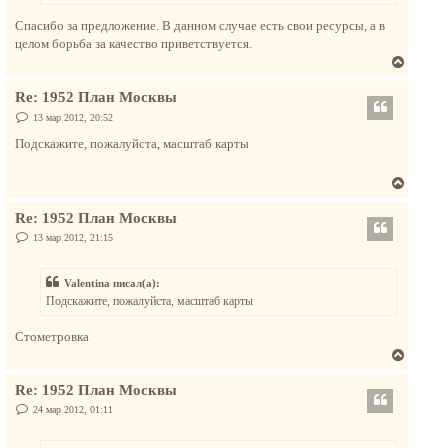
н
Спасибо за предложение. В данном случае есть свои ресурсы, а в
а
целом борьба за качество приветствуется.
ч
В
а
е
л
Re: 1952 План Москвы
р
у
н
С
13 мар 2012, 20:52
о
у
о
Подскажите, пожалуйста, масштаб карты
т
б
щ
ь
е
В
с
н
и
е
я
е
Re: 1952 План Москвы
р
к
н
С
13 мар 2012, 21:15
н
о
у
а
о
т
б
ч
Valentina писал(а):
щ
ь
а
е
Подскажите, пожалуйста, масштаб карты
с
н
л
и
я
у
е
Стометровка
к
В
н
е
а
Re: 1952 План Москвы
р
ч
н
С
24 мар 2012, 01:11
а
о
у
о
л
т
б