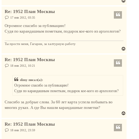
В
н
е
а
Re: 1952 План Москвы
р
ч
н
С
17 янв 2012, 03:35
а
о
у
л
о
Огромное спасибо за публикацию!
т
б
у
Судя по карандашным пометкам, подарок кое-кого из археологов?
щ
ь
е
с
н
и
Ты прости меня, Гагарин, за халтурную работу
я
е
В
к
е
н
Re: 1952 План Москвы
р
а
н
С
18 янв 2012, 10:21
ч
о
у
о
а
т
б
л
slimy писал(а):
щ
ь
е
у
Огромное спасибо за публикацию!
с
н
Судя по карандашным пометкам, подарок кое-кого из археологов?
и
я
е
к
Спасибо за добрые слова. За 60 лет карта успела побывать во
н
многих руках. А где Вы нашли карандашные пометки?
а
В
ч
е
а
Re: 1952 План Москвы
р
л
н
С
18 янв 2012, 23:59
у
о
у
о