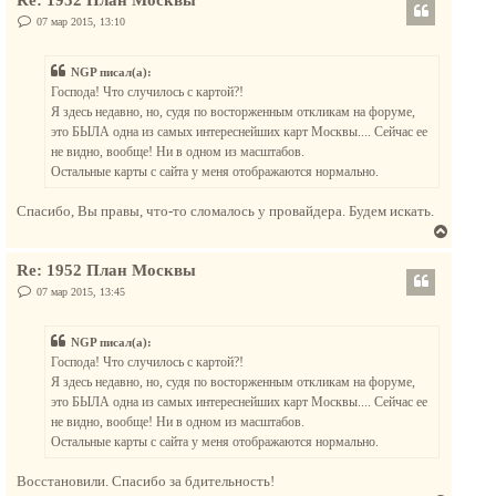
р
ч
н
С
07 мар 2015, 13:10
а
о
у
о
л
т
б
у
NGP писал(а):
щ
ь
е
Господа! Что случилось с картой?!
с
н
Я здесь недавно, но, судя по восторженным откликам на форуме,
и
я
е
это БЫЛА одна из самых интереснейших карт Москвы.... Сейчас ее
к
не видно, вообще! Ни в одном из масштабов.
н
Остальные карты с сайта у меня отображаются нормально.
а
ч
Спасибо, Вы правы, что-то сломалось у провайдера. Будем искать.
а
В
л
е
у
Re: 1952 План Москвы
р
н
С
07 мар 2015, 13:45
о
у
о
т
б
NGP писал(а):
щ
ь
е
Господа! Что случилось с картой?!
с
н
Я здесь недавно, но, судя по восторженным откликам на форуме,
и
я
е
это БЫЛА одна из самых интереснейших карт Москвы.... Сейчас ее
к
не видно, вообще! Ни в одном из масштабов.
н
Остальные карты с сайта у меня отображаются нормально.
а
ч
Восстановили. Спасибо за бдительность!
а