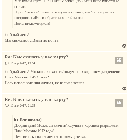
Мне нужна карта "1952 План Москвы",но у меня не получается ее
и
я
е
скачать.
к
Через "экспорт" никак не получается,пишет, что "не получается
н
построить файл с изображением этой карты".
а
Помогите,пожалуйста!
ч
а
Добрый день!
л
Мы свяжемся с Вами по почте.
у
В
е
Re: Как скачать у вас карту?
р
н
С
10 апр 2017, 19:34
о
у
о
Добрый день! Можно ли скачать/получить в хорошем разрешении
т
б
План Москвы 1952 года?
щ
ь
е
Цель использования личная, не коммерческая.
с
н
В
и
я
е
е
к
Re: Как скачать у вас карту?
р
н
н
С
10 апр 2017, 21:25
а
о
у
о
ч
т
б
а
Reus писал(а):
щ
ь
е
л
Добрый день! Можно ли скачать/получить в хорошем разрешении
с
н
у
План Москвы 1952 года?
и
я
е
Цель использования личная, не коммерческая.
к