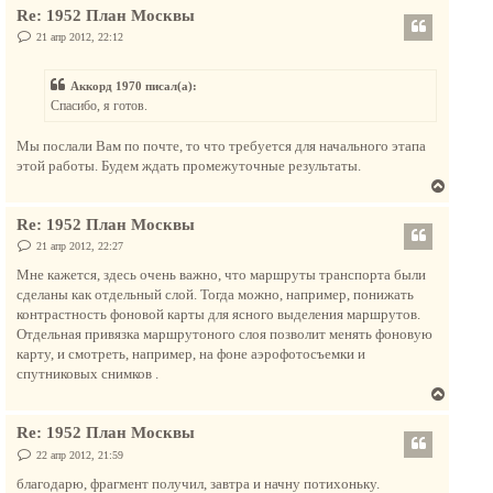
я
е
Re: 1952 План Москвы
р
к
н
С
21 апр 2012, 22:12
н
о
у
а
о
т
б
ч
Аккорд 1970 писал(а):
щ
ь
а
е
Спасибо, я готов.
с
н
л
и
я
у
е
Мы послали Вам по почте, то что требуется для начального этапа
к
этой работы. Будем ждать промежуточные результаты.
н
В
а
е
ч
Re: 1952 План Москвы
р
а
н
С
21 апр 2012, 22:27
л
о
у
о
у
Мне кажется, здесь очень важно, что маршруты транспорта были
т
б
сделаны как отдельный слой. Тогда можно, например, понижать
щ
ь
е
контрастность фоновой карты для ясного выделения маршрутов.
с
н
Отдельная привязка маршрутоного слоя позволит менять фоновую
и
я
е
карту, и смотреть, например, на фоне аэрофотосъемки и
к
спутниковых снимков .
н
В
а
е
ч
Re: 1952 План Москвы
р
а
н
С
22 апр 2012, 21:59
л
о
у
о
благодарю, фрагмент получил, завтра и начну потихоньку.
у
б