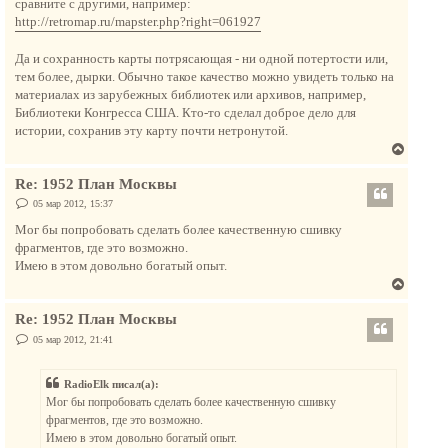
сравните с другими, например:
щ
ь
е
http://retromap.ru/mapster.php?right=061927
с
н
и
я
е
Да и сохранность карты потрясающая - ни одной потертости или,
к
тем более, дырки. Обычно такое качество можно увидеть только на
н
материалах из зарубежных библиотек или архивов, например,
а
Библиотеки Конгресса США. Кто-то сделал доброе дело для
ч
истории, сохранив эту карту почти нетронутой.
а
В
л
е
у
Re: 1952 План Москвы
р
н
С
05 мар 2012, 15:37
о
у
о
Мог бы попробовать сделать более качественную сшивку
т
б
фрагментов, где это возможно.
щ
ь
е
Имею в этом довольно богатый опыт.
с
н
В
и
я
е
е
к
Re: 1952 План Москвы
р
н
н
С
05 мар 2012, 21:41
а
о
у
о
ч
т
б
а
RadioElk писал(а):
щ
ь
е
л
Мог бы попробовать сделать более качественную сшивку
с
н
у
фрагментов, где это возможно.
и
я
е
Имею в этом довольно богатый опыт.
к