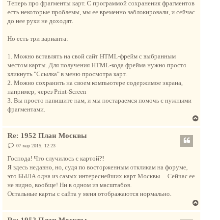
Теперь про фрагменты карт. С программой сохранения фрагментов
есть некоторые проблемы, мы ее временно заблокировали, и сейчас
до нее руки не доходят.
Но есть три варианта:
1. Можно вставлять на свой сайт HTML-фрейм с выбранным
местом карты. Для получения HTML-кода фрейма нужно просто
кликнуть "Ссылка" в меню просмотра карт.
2. Можно сохранить на своем компьютере содержимое экрана,
например, через Print-Screen
3. Вы просто напишите нам, и мы постараемся помочь с нужными
фрагментами.
В
е
Re: 1952 План Москвы
р
н
С
07 мар 2015, 12:23
о
у
о
Господа! Что случилось с картой?!
т
б
Я здесь недавно, но, судя по восторженным откликам на форуме,
щ
ь
е
это БЫЛА одна из самых интереснейших карт Москвы.... Сейчас ее
с
н
не видно, вообще! Ни в одном из масштабов.
и
я
е
Остальные карты с сайта у меня отображаются нормально.
к
В
н
е
а
Re: 1952 План Москвы