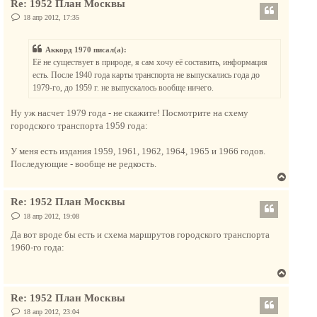
Re: 1952 План Москвы
р
н
н
С
18 апр 2012, 17:35
а
о
у
о
ч
т
б
а
Аккорд 1970 писал(а):
щ
ь
е
л
Её не существует в природе, я сам хочу её составить, информация
с
н
у
есть. После 1940 года карты транспорта не выпускались года до
и
я
е
1979-го, до 1959 г. не выпускалось вообще ничего.
к
н
Ну уж насчет 1979 года - не скажите! Посмотрите на схему
а
городского транспорта 1959 года:
ч
а
У меня есть издания 1959, 1961, 1962, 1964, 1965 и 1966 годов.
л
Последующие - вообще не редкость.
у
В
е
Re: 1952 План Москвы
р
н
С
18 апр 2012, 19:08
о
у
о
Да вот вроде бы есть и схема маршрутов городского транспорта
т
б
1960-го года:
щ
ь
е
с
н
В
и
я
е
е
к
Re: 1952 План Москвы
р
н
н
С
18 апр 2012, 23:04