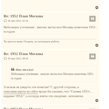
т
щ
ь
е
В
с
н
и
е
я
е
Re: 1952 План Москвы
р
к
н
С
05 июл 2012, 02:18
н
о
у
а
о
Небольшое уточнение : многие листы юга Москвы помечены 1951-
т
б
ч
м годом
щ
ь
а
е
с
н
л
и
Ты прости меня, Гагарин, за халтурную работу
я
у
е
В
к
е
н
Re: 1952 План Москвы
р
а
н
С
05 июл 2012, 09:34
ч
о
у
о
а
т
б
л
slimy писал(а):
щ
ь
е
у
Небольшое уточнение : многие листы юга Москвы помечены 1951-
с
н
м годом
и
я
е
к
А нельзя ли увидеть эти пометки? С другой стороны, в
н
описании карты на сайте
вроде бы указано, что "Съемка 1951г. ,
а
издание 1952г", а ооткуда взяты эти сведения - непонятно.
ч
В
а
е
л