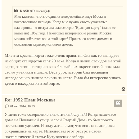
о
у
о
у
т
б
KASKAD писал(а):
щ
ь
е
Мне кажется, что это одна из интереснейших карт Москвы
с
н
послевоенного периода. Когда мне нужно что-то уточнить в
и
я
е
планировке - я всегда сначала смотрю "Красную карту" (как я ее
к
называю) 1952 года. Некоторые исторические районы Москвы
н
можно найти только на этой карте! Причем со всеми домами и
а
основными характеристиками домов.
ч
а
Мне эта красная карта тоже очень нравится. Она как то выпадает
л
из общих стандартов карт 20 века. Когда я нашла свой дом на этой
у
карте, залезла в историю всех ближайших окрестностей, показала
своим ученикам в школе. Весь урок истории был посвящен
исследованию нашего района на карте. Было бы интересно узнать
здесь о находках на этой карте.
В
е
Re: 1952 План Москвы
р
н
С
01 окт 2014, 10:39
о
у
о
У меня тоже совершенно аналогичный случай! Когда нашел все
т
б
дома на Поклонной улице и свой Старый Дом - то был просто
щ
ь
е
несказанно удивлен. И подумать не мог, что вся эта планировка
с
н
сохранилась на карте. Использовал этот ресурс в своей
и
я
е
ностальгической статье Кутузовская слобода -