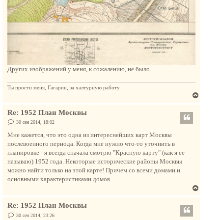
Других изображений у меня, к сожалению, не было.
Ты прости меня, Гагарин, за халтурную работу
В
е
Re: 1952 План Москвы
р
н
С
30 сен 2014, 18:02
о
у
о
Мне кажется, что это одна из интереснейших карт Москвы
т
б
послевоенного периода. Когда мне нужно что-то уточнить в
щ
ь
е
планировке - я всегда сначала смотрю "Красную карту" (как я ее
с
н
называю) 1952 года. Некоторые исторические районы Москвы
и
я
е
можно найти только на этой карте! Причем со всеми домами и
к
основными характеристиками домов.
н
В
а
е
ч
Re: 1952 План Москвы
р
а
н
С
30 сен 2014, 23:26
л