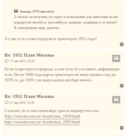
о
у
о
ч
т
б
а
Аккорд 1970 писал(а):
щ
ь
е
л
А нельзя ли получить эту карту в пользование для нанесения на неё
с
н
у
маршрутов автобуса, троллейбуса, трамвая, ходивших в то время?
и
я
е
В электронном виде, конечно.
к
н
А у вас есть схема городского транспорта 1952 года?
а
В
ч
е
а
Re: 1952 План Москвы
р
л
н
С
17 апр 2012, 22:10
у
о
у
о
Её не существует в природе, я сам хочу её составить, информация
т
б
есть. После 1940 года карты транспорта не выпускались года до
щ
ь
е
1979-го, до 1959 г. не выпускалось вообще ничего.
с
н
В
и
я
е
е
к
Re: 1952 План Москвы
р
н
н
С
17 апр 2012, 23:43
а
о
у
о
Схем нет, но в текстовом виде трассы маршрутов есть:
ч
т
б
http://www.mccme.ru/~kondr/mos_1950.html
а
щ
ь
е
л
http://www.mccme.ru/~kondr/mos_1955.html
с
н
у
В
и
я
е
е
к