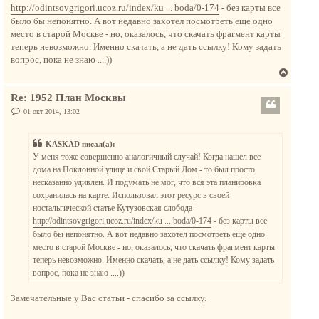
к
http://odintsovgrigori.ucoz.ru/index/ku ... boda/0-174
- без карты все
н
было бы непонятно. А вот недавно захотел посмотреть еще одно
а
место в старой Москве - но, оказалось, что скачать фрагмент карты
ч
теперь невозможно. Именно скачать, а не дать ссылку! Кому задать
а
вопрос, пока не знаю ....))
л
В
у
е
Re: 1952 План Москвы
р
н
С
01 окт 2014, 13:02
о
у
о
т
б
KASKAD писал(а):
щ
ь
е
У меня тоже совершенно аналогичный случай! Когда нашел все
с
н
дома на Поклонной улице и свой Старый Дом - то был просто
и
я
е
несказанно удивлен. И подумать не мог, что вся эта планировка
к
сохранилась на карте. Использовал этот ресурс в своей
н
ностальгической статье Кутузовская слобода -
а
http://odintsovgrigori.ucoz.ru/index/ku ... boda/0-174
- без карты все
ч
было бы непонятно. А вот недавно захотел посмотреть еще одно
а
место в старой Москве - но, оказалось, что скачать фрагмент карты
л
теперь невозможно. Именно скачать, а не дать ссылку! Кому задать
у
вопрос, пока не знаю ....))
Замечательные у Вас статьи - спасибо за ссылку.