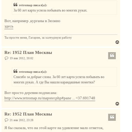
т
б
retromap писал(а):
щ
ь
е
За 60 лет карта успела побывать во многих руках.
с
н
и
я
е
Вот, например ,курганы в Зюзино
к
здесь
н
а
Ты прости меня, Гагарин, за халтурную работу
ч
В
а
е
л
Re: 1952 План Москвы
р
у
н
С
19 янв 2012, 20:02
о
у
о
т
б
retromap писал(а):
щ
ь
е
Спасибо за добрые слова. За 60 лет карта успела побывать во
с
н
многих руках. А где Вы нашли карандашные пометки?
и
я
е
к
Вот просто деревня подписана:
н
http://www.retromap.ru/mapster.php#pane ... =37.691748
а
В
ч
е
а
Re: 1952 План Москвы
р
л
н
С
21 янв 2012, 23:28
у
о
у
о
Я бы сказала, что на этой карте на удивление мало отметок,
т
б