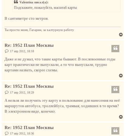
у
Valentina писал(а):
щ
ь
е
Подскажите, пожалуйста, масштаб карты
с
н
и
я
е
В сантиметре сто метров.
к
н
Ты прости меня, Гагарин, за халтурную работу
а
В
ч
е
а
Re: 1952 План Москвы
р
л
н
С
17 апр 2012, 18:18
у
о
у
о
Даже и не думал, что такие карты бывают. В послевоенные годы
т
б
карт практически не выпускали, а то что выпускали, трудно
щ
ь
е
картами назвать, скорее схемы.
с
н
В
и
я
е
е
к
Re: 1952 План Москвы
р
н
н
С
17 апр 2012, 18:29
а
о
у
о
А нельзя ли получить эту карту в пользование для нанесения на неё
ч
т
б
маршрутов автобуса, троллейбуса, трамвая, ходивших в то время?
а
щ
ь
е
В электронном виде, конечно.
л
с
н
у
В
и
я
е
е
к
Re: 1952 План Москвы
р
н
н
С
17 апр 2012, 18:36
а