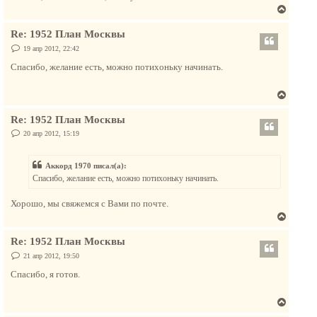
В
е
Re: 1952 План Москвы
р
н
С
19 апр 2012, 22:42
о
у
о
Спасибо, желание есть, можно потихоньку начинать.
т
б
щ
ь
е
В
с
н
и
е
я
е
Re: 1952 План Москвы
р
к
н
С
20 апр 2012, 15:19
н
о
у
а
о
т
б
ч
Аккорд 1970 писал(а):
щ
ь
а
е
Спасибо, желание есть, можно потихоньку начинать.
с
н
л
и
я
у
е
Хорошо, мы свяжемся с Вами по почте.
к
В
н
е
а
Re: 1952 План Москвы
р
ч
н
С
21 апр 2012, 19:50
а
о
у
о
л
Спасибо, я готов.
т
б
у
щ
ь
е
В
с
н
и
е