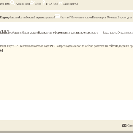
Что там?
Архив карт
Вход
FAQ-Help
Заказ карты
Барнаула и Алтайского края
Карты, близкие к последней просмотренной
Что там?
Наложение слоев
Retromap в Telegram
Версия для
1:1М
Новые сообщения
Наши услуги
Варианты оформления заказываемых карт
Заказ карты
О размерах 
талог карт С.А. Клепикова
Каталог карт РГБ
Галерея
Карта сайта
Кто сейчас работает на сайте
Поддержка пр
1М
Свя