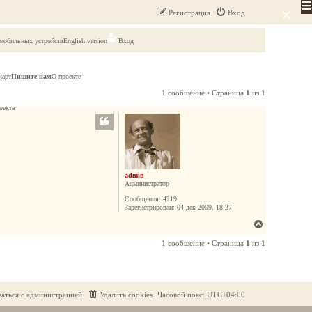
×
Регистрация
Вход
 мобильных устройств
English version
Вход
карт
Пишите нам
О проекте
1 сообщение • Страница
1
из
1
оекта
admin
Администратор
Сообщения:
4219
Зарегистрирован:
04 дек 2009, 18:27
В
е
1 сообщение • Страница
1
из
1
р
н
у
т
заться с администрацией
Удалить cookies
Часовой пояс:
UTC+04:00
ь