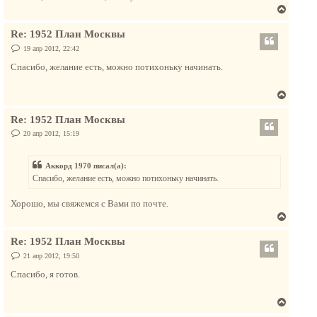
В
е
Re: 1952 План Москвы
р
н
С
19 апр 2012, 22:42
о
у
о
Спасибо, желание есть, можно потихоньку начинать.
т
б
щ
ь
е
В
с
н
и
е
я
е
Re: 1952 План Москвы
р
к
н
С
20 апр 2012, 15:19
н
о
у
а
о
т
б
ч
Аккорд 1970 писал(а):
щ
ь
а
е
Спасибо, желание есть, можно потихоньку начинать.
с
н
л
и
я
у
е
Хорошо, мы свяжемся с Вами по почте.
к
В
н
е
а
Re: 1952 План Москвы
р
ч
н
С
21 апр 2012, 19:50
а
о
у
о
л
Спасибо, я готов.
т
б
у
щ
ь
е
В
с
н
и
е