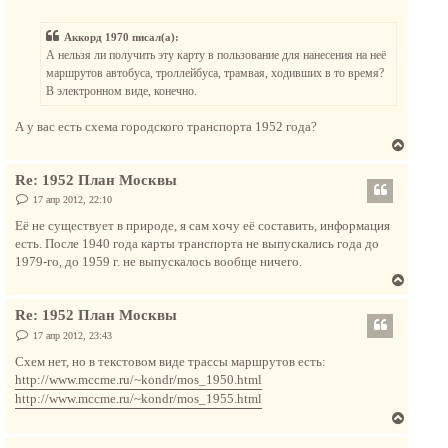
о
у
о
ч
т
б
а
Аккорд 1970 писал(а):
щ
ь
е
л
А нельзя ли получить эту карту в пользование для нанесения на неё
с
н
у
маршрутов автобуса, троллейбуса, трамвая, ходивших в то время?
и
я
е
В электронном виде, конечно.
к
н
А у вас есть схема городского транспорта 1952 года?
а
В
ч
е
а
Re: 1952 План Москвы
р
л
н
С
17 апр 2012, 22:10
у
о
у
о
Её не существует в природе, я сам хочу её составить, информация
т
б
есть. После 1940 года карты транспорта не выпускались года до
щ
ь
е
1979-го, до 1959 г. не выпускалось вообще ничего.
с
н
В
и
я
е
е
к
Re: 1952 План Москвы
р
н
н
С
17 апр 2012, 23:43
а
о
у
о
Схем нет, но в текстовом виде трассы маршрутов есть:
ч
т
б
http://www.mccme.ru/~kondr/mos_1950.html
а
щ
ь
е
л
http://www.mccme.ru/~kondr/mos_1955.html
с
н
у
В
и
я
е
е
к