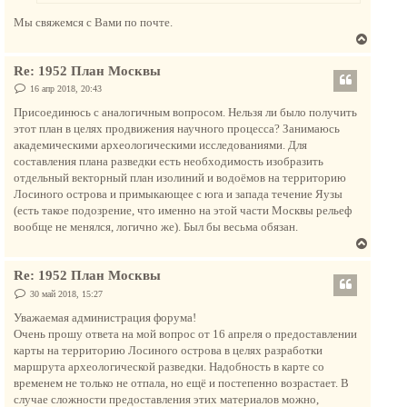
н
Мы свяжемся с Вами по почте.
а
В
ч
е
а
Re: 1952 План Москвы
р
л
н
С
16 апр 2018, 20:43
у
о
у
о
Присоединюсь с аналогичным вопросом. Нельзя ли было получить
т
б
этот план в целях продвижения научного процесса? Занимаюсь
щ
ь
е
академическими археологическими исследованиями. Для
с
н
составления плана разведки есть необходимость изобразить
и
я
е
отдельный векторный план изолиний и водоёмов на территорию
к
Лосиного острова и примыкающее с юга и запада течение Яузы
н
(есть такое подозрение, что именно на этой части Москвы рельеф
а
вообще не менялся, логично же). Был бы весьма обязан.
ч
В
а
е
л
Re: 1952 План Москвы
р
у
н
С
30 май 2018, 15:27
о
у
о
Уважаемая администрация форума!
т
б
Очень прошу ответа на мой вопрос от 16 апреля о предоставлении
щ
ь
е
карты на территорию Лосиного острова в целях разработки
с
н
маршрута археологической разведки. Надобность в карте со
и
я
е
временем не только не отпала, но ещё и постепенно возрастает. В
к
случае сложности предоставления этих материалов можно,