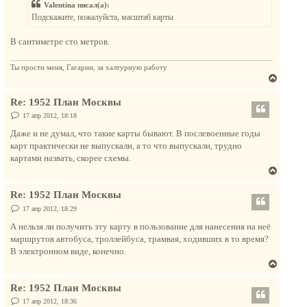
у
Valentina писал(а):
щ
ь
е
Подскажите, пожалуйста, масштаб карты
с
н
и
я
е
В сантиметре сто метров.
к
н
Ты прости меня, Гагарин, за халтурную работу
а
В
ч
е
а
Re: 1952 План Москвы
р
л
н
С
17 апр 2012, 18:18
у
о
у
о
Даже и не думал, что такие карты бывают. В послевоенные годы
т
б
карт практически не выпускали, а то что выпускали, трудно
щ
ь
е
картами назвать, скорее схемы.
с
н
В
и
я
е
е
к
Re: 1952 План Москвы
р
н
н
С
17 апр 2012, 18:29
а
о
у
о
А нельзя ли получить эту карту в пользование для нанесения на неё
ч
т
б
маршрутов автобуса, троллейбуса, трамвая, ходивших в то время?
а
щ
ь
е
В электронном виде, конечно.
л
с
н
у
В
и
я
е
е
к
Re: 1952 План Москвы
р
н
н
С
17 апр 2012, 18:36
а