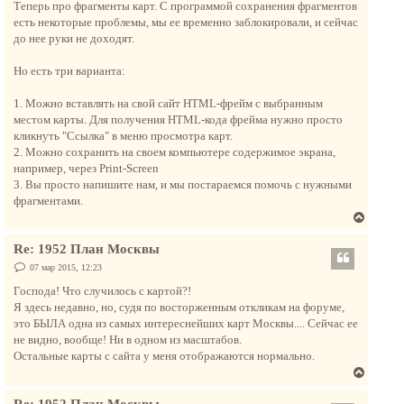
Теперь про фрагменты карт. С программой сохранения фрагментов
есть некоторые проблемы, мы ее временно заблокировали, и сейчас
до нее руки не доходят.
Но есть три варианта:
1. Можно вставлять на свой сайт HTML-фрейм с выбранным
местом карты. Для получения HTML-кода фрейма нужно просто
кликнуть "Ссылка" в меню просмотра карт.
2. Можно сохранить на своем компьютере содержимое экрана,
например, через Print-Screen
3. Вы просто напишите нам, и мы постараемся помочь с нужными
фрагментами.
В
е
Re: 1952 План Москвы
р
н
С
07 мар 2015, 12:23
о
у
о
Господа! Что случилось с картой?!
т
б
Я здесь недавно, но, судя по восторженным откликам на форуме,
щ
ь
е
это БЫЛА одна из самых интереснейших карт Москвы.... Сейчас ее
с
н
не видно, вообще! Ни в одном из масштабов.
и
я
е
Остальные карты с сайта у меня отображаются нормально.
к
В
н
е
а
Re: 1952 План Москвы