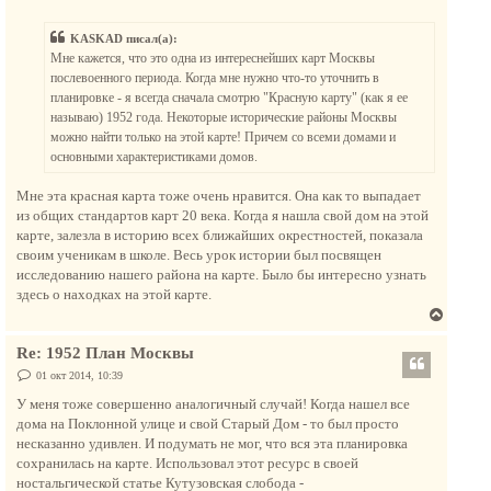
о
у
о
у
т
б
KASKAD писал(а):
щ
ь
е
Мне кажется, что это одна из интереснейших карт Москвы
с
н
послевоенного периода. Когда мне нужно что-то уточнить в
и
я
е
планировке - я всегда сначала смотрю "Красную карту" (как я ее
к
называю) 1952 года. Некоторые исторические районы Москвы
н
можно найти только на этой карте! Причем со всеми домами и
а
основными характеристиками домов.
ч
а
Мне эта красная карта тоже очень нравится. Она как то выпадает
л
из общих стандартов карт 20 века. Когда я нашла свой дом на этой
у
карте, залезла в историю всех ближайших окрестностей, показала
своим ученикам в школе. Весь урок истории был посвящен
исследованию нашего района на карте. Было бы интересно узнать
здесь о находках на этой карте.
В
е
Re: 1952 План Москвы
р
н
С
01 окт 2014, 10:39
о
у
о
У меня тоже совершенно аналогичный случай! Когда нашел все
т
б
дома на Поклонной улице и свой Старый Дом - то был просто
щ
ь
е
несказанно удивлен. И подумать не мог, что вся эта планировка
с
н
сохранилась на карте. Использовал этот ресурс в своей
и
я
е
ностальгической статье Кутузовская слобода -