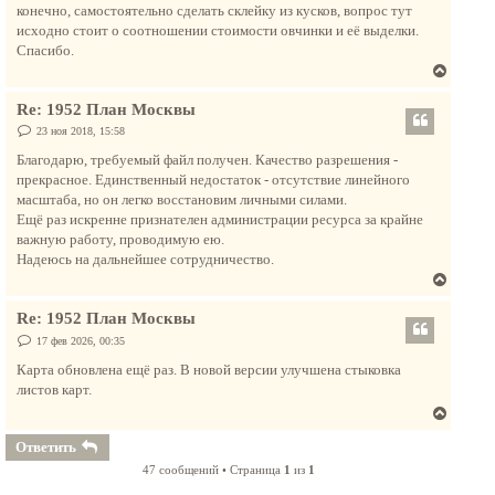
н
конечно, самостоятельно сделать склейку из кусков, вопрос тут
а
исходно стоит о соотношении стоимости овчинки и её выделки.
ч
Спасибо.
а
В
л
е
у
Re: 1952 План Москвы
р
н
С
23 ноя 2018, 15:58
о
у
о
Благодарю, требуемый файл получен. Качество разрешения -
т
б
прекрасное. Единственный недостаток - отсутствие линейного
щ
ь
е
масштаба, но он легко восстановим личными силами.
с
н
Ещё раз искренне признателен администрации ресурса за крайне
и
я
е
важную работу, проводимую ею.
к
Надеюсь на дальнейшее сотрудничество.
н
В
а
е
ч
Re: 1952 План Москвы
р
а
н
С
17 фев 2026, 00:35
л
о
у
о
Карта обновлена ещё раз. В новой версии улучшена стыковка
у
т
б
листов карт.
щ
ь
е
В
с
н
и
е
я
Ответить
е
р
к
47 сообщений • Страница
1
из
1
н
н
у