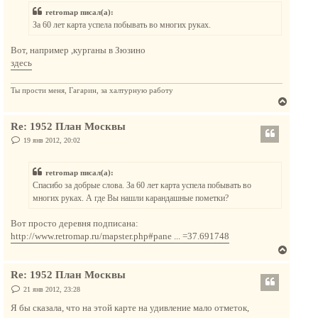
т
б
retromap писал(а):
щ
ь
е
За 60 лет карта успела побывать во многих руках.
с
н
и
я
е
Вот, например ,курганы в Зюзино
к
здесь
н
а
Ты прости меня, Гагарин, за халтурную работу
ч
В
а
е
л
Re: 1952 План Москвы
р
у
н
С
19 янв 2012, 20:02
о
у
о
т
б
retromap писал(а):
щ
ь
е
Спасибо за добрые слова. За 60 лет карта успела побывать во
с
н
многих руках. А где Вы нашли карандашные пометки?
и
я
е
к
Вот просто деревня подписана:
н
http://www.retromap.ru/mapster.php#pane ... =37.691748
а
В
ч
е
а
Re: 1952 План Москвы
р
л
н
С
21 янв 2012, 23:28
у
о
у
о
Я бы сказала, что на этой карте на удивление мало отметок,
т
б