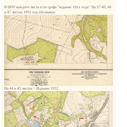
н
В НПУ каждого листа есть графа "издание 19хх года". На 37-40, 46
а
и 47 листах 1951 год обозначен:
ч
а
л
у
На 44 и 45 листах = Издание 1952 .