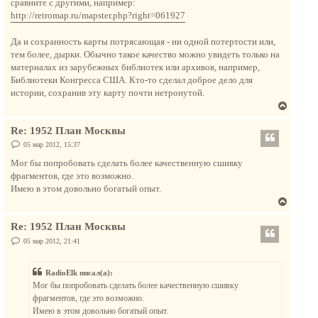
сравните с другими, например:
щ
ь
е
http://retromap.ru/mapster.php?right=061927
с
н
и
я
е
Да и сохранность карты потрясающая - ни одной потертости или,
к
тем более, дырки. Обычно такое качество можно увидеть только на
н
материалах из зарубежных библиотек или архивов, например,
а
Библиотеки Конгресса США. Кто-то сделал доброе дело для
ч
истории, сохранив эту карту почти нетронутой.
а
В
л
е
у
Re: 1952 План Москвы
р
н
С
05 мар 2012, 15:37
о
у
о
Мог бы попробовать сделать более качественную сшивку
т
б
фрагментов, где это возможно.
щ
ь
е
Имею в этом довольно богатый опыт.
с
н
В
и
я
е
е
к
Re: 1952 План Москвы
р
н
н
С
05 мар 2012, 21:41
а
о
у
о
ч
т
б
а
RadioElk писал(а):
щ
ь
е
л
Мог бы попробовать сделать более качественную сшивку
с
н
у
фрагментов, где это возможно.
и
я
е
Имею в этом довольно богатый опыт.
к