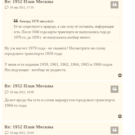
Re: 1952 План Москвы
р
н
н
С
18 апр 2012, 17:35
а
о
у
о
ч
т
б
а
Аккорд 1970 писал(а):
щ
ь
е
л
Её не существует в природе, я сам хочу её составить, информация
с
н
у
есть. После 1940 года карты транспорта не выпускались года до
и
я
е
1979-го, до 1959 г. не выпускалось вообще ничего.
к
н
Ну уж насчет 1979 года - не скажите! Посмотрите на схему
а
городского транспорта 1959 года:
ч
а
У меня есть издания 1959, 1961, 1962, 1964, 1965 и 1966 годов.
л
Последующие - вообще не редкость.
у
В
е
Re: 1952 План Москвы
р
н
С
18 апр 2012, 19:08
о
у
о
Да вот вроде бы есть и схема маршрутов городского транспорта
т
б
1960-го года:
щ
ь
е
с
н
В
и
я
е
е
к
Re: 1952 План Москвы
р
н
н
С
18 апр 2012, 23:04