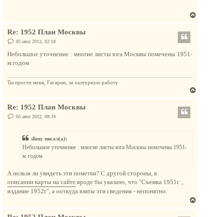
т
щ
ь
е
В
с
н
и
е
я
е
Re: 1952 План Москвы
р
к
н
С
05 июл 2012, 02:18
н
о
у
а
о
Небольшое уточнение : многие листы юга Москвы помечены 1951-
т
б
ч
м годом
щ
ь
а
е
с
н
л
и
Ты прости меня, Гагарин, за халтурную работу
я
у
е
В
к
е
н
Re: 1952 План Москвы
р
а
н
С
05 июл 2012, 09:34
ч
о
у
о
а
т
б
л
slimy писал(а):
щ
ь
е
у
Небольшое уточнение : многие листы юга Москвы помечены 1951-
с
н
м годом
и
я
е
к
А нельзя ли увидеть эти пометки? С другой стороны, в
н
описании карты на сайте
вроде бы указано, что "Съемка 1951г. ,
а
издание 1952г", а ооткуда взяты эти сведения - непонятно.
ч
В
а
е
л