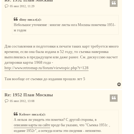
Re: 1952 План Москвы
р
у
н
С
05 июл 2012, 11:29
о
у
о
т
б
slimy писал(а):
щ
ь
е
Небольшое уточнение : многие листы юга Москвы помечены 1951-
с
н
м годом
и
я
е
к
н
Для составления и подготовки к печати таких карт требуется много
а
времени, если она была издана в 52 году, то съемка наверняка
ч
выполнялась в предыдущем или даже ранее. См. дискуссию насчет
а
датировки карты 1968 года -
л
http://www.retromap.ru/forum/viewtopic.php?t=128
у
Там вообще от съемки до издания прошло лет 5
В
е
Re: 1952 План Москвы
р
н
С
05 июл 2012, 13:08
о
у
о
т
б
Kolesov писал(а):
щ
ь
е
А нельзя ли увидеть эти пометки? С другой стороны, в
с
н
описании карты на сайте
вроде бы указано, что "Съемка 1951г. ,
и
я
е
издание 1952г", а ооткуда взяты эти сведения - непонятно.
к