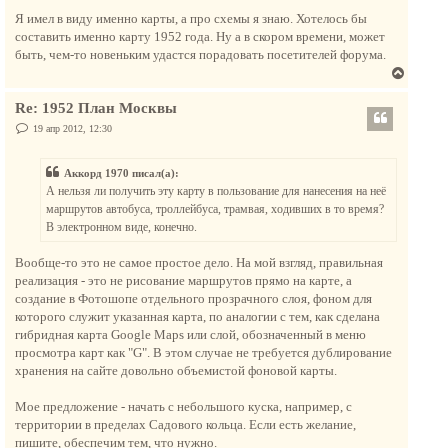
а
о
у
о
Я имел в виду именно карты, а про схемы я знаю. Хотелось бы
ч
т
б
составить именно карту 1952 года. Ну а в скором времени, может
а
щ
ь
е
быть, чем-то новеньким удастся порадовать посетителей форума.
л
с
н
у
В
и
я
е
е
к
Re: 1952 План Москвы
р
н
н
С
19 апр 2012, 12:30
а
о
у
о
ч
т
б
а
Аккорд 1970 писал(а):
щ
ь
е
л
А нельзя ли получить эту карту в пользование для нанесения на неё
с
н
у
маршрутов автобуса, троллейбуса, трамвая, ходивших в то время?
и
я
е
В электронном виде, конечно.
к
н
Вообще-то это не самое простое дело. На мой взгляд, правильная
а
реализация - это не рисование маршрутов прямо на карте, а
ч
создание в Фотошопе отдельного прозрачного слоя, фоном для
а
которого служит указанная карта, по аналогии с тем, как сделана
л
гибридная карта Google Maps или слой, обозначенный в меню
у
просмотра карт как "G". В этом случае не требуется дублирование
хранения на сайте довольно объемистой фоновой карты.
Мое предложение - начать с небольшого куска, например, с
территории в пределах Садового кольца. Если есть желание,
пишите, обеспечим тем, что нужно.