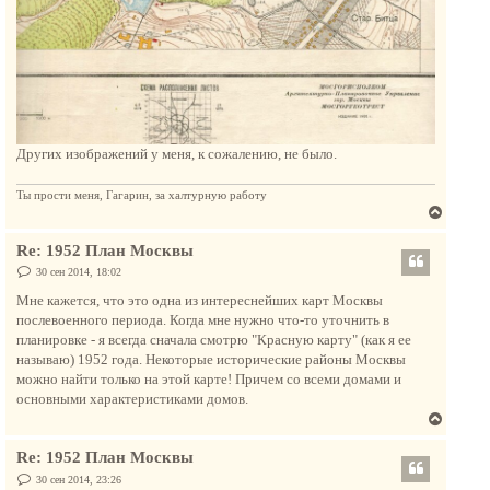
Других изображений у меня, к сожалению, не было.
Ты прости меня, Гагарин, за халтурную работу
В
е
Re: 1952 План Москвы
р
н
С
30 сен 2014, 18:02
о
у
о
Мне кажется, что это одна из интереснейших карт Москвы
т
б
послевоенного периода. Когда мне нужно что-то уточнить в
щ
ь
е
планировке - я всегда сначала смотрю "Красную карту" (как я ее
с
н
называю) 1952 года. Некоторые исторические районы Москвы
и
я
е
можно найти только на этой карте! Причем со всеми домами и
к
основными характеристиками домов.
н
В
а
е
ч
Re: 1952 План Москвы
р
а
н
С
30 сен 2014, 23:26
л