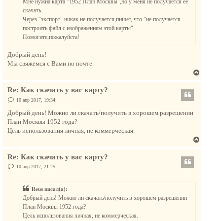
Мне нужна карта "1952 План Москвы",но у меня не получается ее
и
я
е
скачать.
к
Через "экспорт" никак не получается,пишет, что "не получается
н
построить файл с изображением этой карты".
а
Помогите,пожалуйста!
ч
а
Добрый день!
л
Мы свяжемся с Вами по почте.
у
В
е
Re: Как скачать у вас карту?
р
н
С
10 апр 2017, 19:34
о
у
о
Добрый день! Можно ли скачать/получить в хорошем разрешении
т
б
План Москвы 1952 года?
щ
ь
е
Цель использования личная, не коммерческая.
с
н
В
и
я
е
е
к
Re: Как скачать у вас карту?
р
н
н
С
10 апр 2017, 21:25
а
о
у
о
ч
т
б
а
Reus писал(а):
щ
ь
е
л
Добрый день! Можно ли скачать/получить в хорошем разрешении
с
н
у
План Москвы 1952 года?
и
я
е
Цель использования личная, не коммерческая.
к