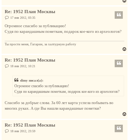
В
н
е
а
Re: 1952 План Москвы
р
ч
н
С
17 янв 2012, 03:35
а
о
у
л
о
Огромное спасибо за публикацию!
т
б
у
Судя по карандашным пометкам, подарок кое-кого из археологов?
щ
ь
е
с
н
и
Ты прости меня, Гагарин, за халтурную работу
я
е
В
к
е
н
Re: 1952 План Москвы
р
а
н
С
18 янв 2012, 10:21
ч
о
у
о
а
т
б
л
slimy писал(а):
щ
ь
е
у
Огромное спасибо за публикацию!
с
н
Судя по карандашным пометкам, подарок кое-кого из археологов?
и
я
е
к
Спасибо за добрые слова. За 60 лет карта успела побывать во
н
многих руках. А где Вы нашли карандашные пометки?
а
В
ч
е
а
Re: 1952 План Москвы
р
л
н
С
18 янв 2012, 23:59
у
о
у
о