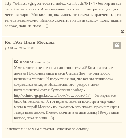
к
http://odintsovgrigori.ucoz.ru/index/ku ... boda/0-174
- без карты все
н
было бы непонятно. А вот недавно захотел посмотреть еще одно
а
место в старой Москве - но, оказалось, что скачать фрагмент карты
ч
теперь невозможно. Именно скачать, а не дать ссылку! Кому задать
а
вопрос, пока не знаю ....))
л
В
у
е
Re: 1952 План Москвы
р
н
С
01 окт 2014, 13:02
о
у
о
т
б
KASKAD писал(а):
щ
ь
е
У меня тоже совершенно аналогичный случай! Когда нашел все
с
н
дома на Поклонной улице и свой Старый Дом - то был просто
и
я
е
несказанно удивлен. И подумать не мог, что вся эта планировка
к
сохранилась на карте. Использовал этот ресурс в своей
н
ностальгической статье Кутузовская слобода -
а
http://odintsovgrigori.ucoz.ru/index/ku ... boda/0-174
- без карты все
ч
было бы непонятно. А вот недавно захотел посмотреть еще одно
а
место в старой Москве - но, оказалось, что скачать фрагмент карты
л
теперь невозможно. Именно скачать, а не дать ссылку! Кому задать
у
вопрос, пока не знаю ....))
Замечательные у Вас статьи - спасибо за ссылку.