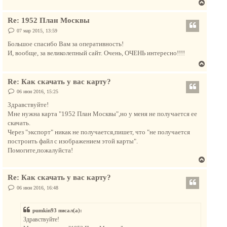
В
л
е
у
Re: 1952 План Москвы
р
н
С
07 мар 2015, 13:59
о
у
о
Большое спасибо Вам за оперативность!
т
б
И, вообще, за великолепный сайт. Очень, ОЧЕНЬ интересно!!!!
щ
ь
е
В
с
н
и
е
я
е
Re: Как скачать у вас карту?
р
к
н
С
06 июн 2016, 15:25
н
о
у
а
о
Здравствуйте!
т
б
ч
Мне нужна карта "1952 План Москвы",но у меня не получается ее
щ
ь
а
е
скачать.
с
н
л
Через "экспорт" никак не получается,пишет, что "не получается
и
я
у
е
построить файл с изображением этой карты".
к
Помогите,пожалуйста!
н
В
а
е
ч
Re: Как скачать у вас карту?
р
а
н
С
06 июн 2016, 16:48
л
о
у
о
у
т
б
pumkin93 писал(а):
щ
ь
е
Здравствуйте!
с
н