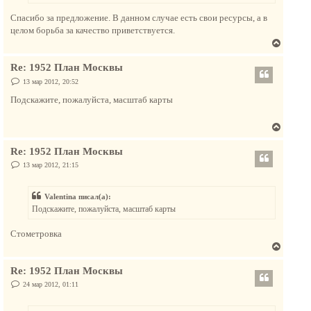
н
Спасибо за предложение. В данном случае есть свои ресурсы, а в
а
целом борьба за качество приветствуется.
ч
В
а
е
л
Re: 1952 План Москвы
р
у
н
С
13 мар 2012, 20:52
о
у
о
Подскажите, пожалуйста, масштаб карты
т
б
щ
ь
е
В
с
н
и
е
я
е
Re: 1952 План Москвы
р
к
н
С
13 мар 2012, 21:15
н
о
у
а
о
т
б
ч
Valentina писал(а):
щ
ь
а
е
Подскажите, пожалуйста, масштаб карты
с
н
л
и
я
у
е
Стометровка
к
В
н
е
а
Re: 1952 План Москвы
р
ч
н
С
24 мар 2012, 01:11
а
о
у
о
л
т
б