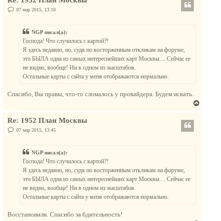
р
ч
н
С
07 мар 2015, 13:10
а
о
у
о
л
т
б
у
NGP писал(а):
щ
ь
е
Господа! Что случилось с картой?!
с
н
Я здесь недавно, но, судя по восторженным откликам на форуме,
и
я
е
это БЫЛА одна из самых интереснейших карт Москвы.... Сейчас ее
к
не видно, вообще! Ни в одном из масштабов.
н
Остальные карты с сайта у меня отображаются нормально.
а
ч
Спасибо, Вы правы, что-то сломалось у провайдера. Будем искать.
а
В
л
е
у
Re: 1952 План Москвы
р
н
С
07 мар 2015, 13:45
о
у
о
т
б
NGP писал(а):
щ
ь
е
Господа! Что случилось с картой?!
с
н
Я здесь недавно, но, судя по восторженным откликам на форуме,
и
я
е
это БЫЛА одна из самых интереснейших карт Москвы.... Сейчас ее
к
не видно, вообще! Ни в одном из масштабов.
н
Остальные карты с сайта у меня отображаются нормально.
а
ч
Восстановили. Спасибо за бдительность!
а