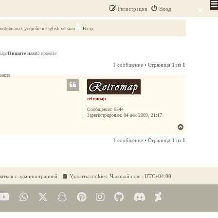
×
Регистрация
Вход
 мобильных устройств
English version
Вход
карт
Пишите нам
О проекте
1 сообщение • Страница
1
из
1
оекта
retromap
Сообщения:
6544
Зарегистрирован:
04 дек 2009, 21:17
В
е
1 сообщение • Страница
1
из
1
р
н
у
т
заться с администрацией
Удалить cookies
Часовой пояс:
UTC+04:00
ь
с
я
к
н