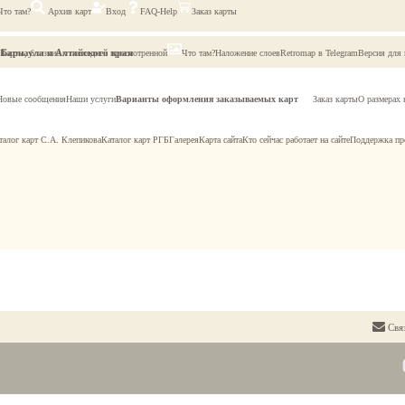
Что там?
Архив карт
Вход
FAQ-Help
Заказ карты
Барнаула и Алтайского края
Карты, близкие к последней просмотренной
Что там?
Наложение слоев
Retromap в Telegram
Версия для
Новые сообщения
Наши услуги
Варианты оформления заказываемых карт
Заказ карты
О размерах 
талог карт С.А. Клепикова
Каталог карт РГБ
Галерея
Карта сайта
Кто сейчас работает на сайте
Поддержка пр
Свя