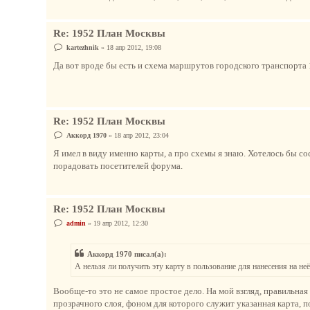
Re: 1952 План Москвы
С
kartezhnik
»
18 апр 2012, 19:08
о
о
Да вот вроде бы есть и схема маршрутов городского транспорта 
б
щ
е
н
и
е
Re: 1952 План Москвы
С
Аккорд 1970
»
18 апр 2012, 23:04
о
о
Я имел в виду именно карты, а про схемы я знаю. Хотелось бы со
б
порадовать посетителей форума.
щ
е
н
и
е
Re: 1952 План Москвы
С
admin
»
19 апр 2012, 12:30
о
о
б
Аккорд 1970 писал(а):
щ
е
А нельзя ли получить эту карту в пользование для нанесения на н
н
и
е
Вообще-то это не самое простое дело. На мой взгляд, правильная
прозрачного слоя, фоном для которого служит указанная карта, п