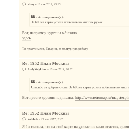
С
slimy
»
18 янв 2012, 23:59
о
о
б
retromap писал(а):
щ
е
За 60 лет карта успела побывать во многих руках.
н
и
е
Вот, например ,курганы в Зюзино
здесь
Ты прости меня, Гагарин, за халтурную работу
Re: 1952 План Москвы
С
AndyVolykhov
»
19 янв 2012, 20:02
о
о
б
retromap писал(а):
щ
е
Спасибо за добрые слова. За 60 лет карта успела побывать во мно
н
и
е
Вот просто деревня подписана:
http://www.retromap.ru/mapster.p
Re: 1952 План Москвы
С
kolobok
»
21 янв 2012, 23:28
о
о
Я бы сказала, что на этой карте на удивление мало отметок, срав
б