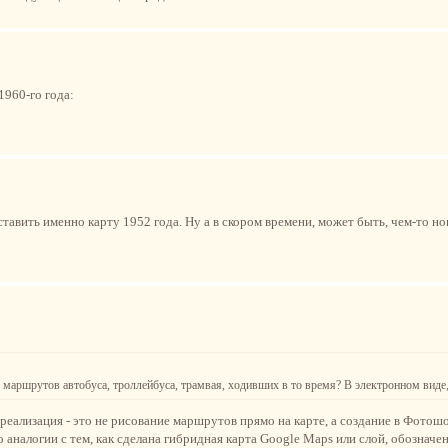
1960-го года:
ставить именно карту 1952 года. Ну а в скором времени, может быть, чем-то н
её маршрутов автобуса, троллейбуса, трамвая, ходивших в то время? В электронном виде,
 реализация - это не рисование маршрутов прямо на карте, а создание в Фотош
о аналогии с тем, как сделана гибридная карта Google Maps или слой, обознач