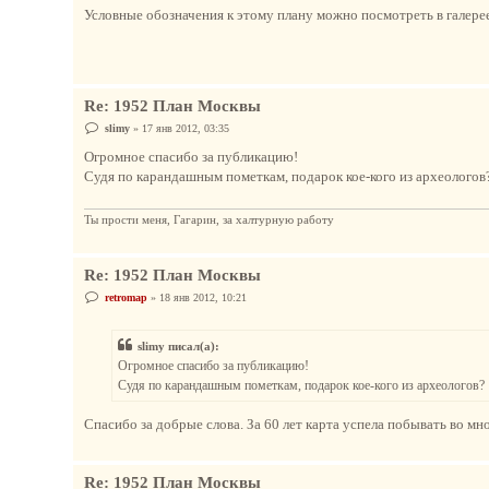
Условные обозначения к этому плану можно посмотреть в галерее
и
е
Re: 1952 План Москвы
С
slimy
»
17 янв 2012, 03:35
о
о
Огромное спасибо за публикацию!
б
Судя по карандашным пометкам, подарок кое-кого из археологов
щ
е
н
и
Ты прости меня, Гагарин, за халтурную работу
е
Re: 1952 План Москвы
С
retromap
»
18 янв 2012, 10:21
о
о
б
slimy писал(а):
щ
е
Огромное спасибо за публикацию!
н
Судя по карандашным пометкам, подарок кое-кого из археологов?
и
е
Спасибо за добрые слова. За 60 лет карта успела побывать во м
Re: 1952 План Москвы