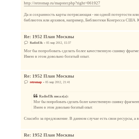
http://retromap.ru/mapster.php?right=061927
щ
е
н
Да и сохранность карты потрясающая - ни одной потертости или,
и
е
библиотек или архивов, например, Библиотеки Конгресса США. К
Re: 1952 План Москвы
С
RadioElk
»
05 мар 2012, 15:37
о
о
Мог бы попробовать сделать более качественную сшивку фрагмен
б
Имею в этом довольно богатый опыт.
щ
е
н
и
е
Re: 1952 План Москвы
С
retromap
»
05 мар 2012, 21:41
о
о
б
RadioElk писал(а):
щ
е
Мог бы попробовать сделать более качественную сшивку фрагмент
н
Имею в этом довольно богатый опыт.
и
е
Спасибо за предложение. В данном случае есть свои ресурсы, а в
Re: 1952 План Москвы