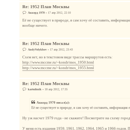
Re: 1952 План Москвы
С
Аккорд 1970
»
17 апр 2012, 22:10
о
о
Её не существует в природе, я сам хочу её составить, информация
б
вообще ничего.
щ
е
н
и
е
Re: 1952 План Москвы
С
AndyVolykhov
»
17 апр 2012, 23:43
о
о
Схем нет, но в текстовом виде трассы маршрутов есть:
б
http://www.mccme.ru/~kondr/mos_1950.html
щ
е
http://www.mccme.ru/~kondr/mos_1955.html
н
и
е
Re: 1952 План Москвы
С
kartezhnik
»
18 апр 2012, 17:35
о
о
б
Аккорд 1970 писал(а):
щ
е
Её не существует в природе, я сам хочу её составить, информация 
н
и
е
Ну уж насчет 1979 года - не скажите! Посмотрите на схему горо
У меня есть издания 1959, 1961, 1962, 1964, 1965 и 1966 годов.