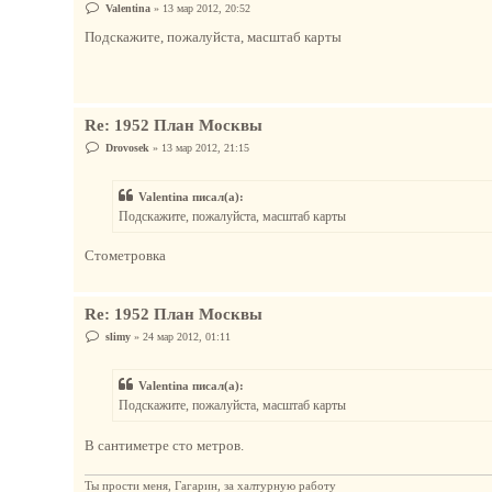
С
Valentina
»
13 мар 2012, 20:52
о
о
Подскажите, пожалуйста, масштаб карты
б
щ
е
н
и
е
Re: 1952 План Москвы
С
Drovosek
»
13 мар 2012, 21:15
о
о
б
Valentina писал(а):
щ
е
Подскажите, пожалуйста, масштаб карты
н
и
е
Стометровка
Re: 1952 План Москвы
С
slimy
»
24 мар 2012, 01:11
о
о
б
Valentina писал(а):
щ
е
Подскажите, пожалуйста, масштаб карты
н
и
е
В сантиметре сто метров.
Ты прости меня, Гагарин, за халтурную работу