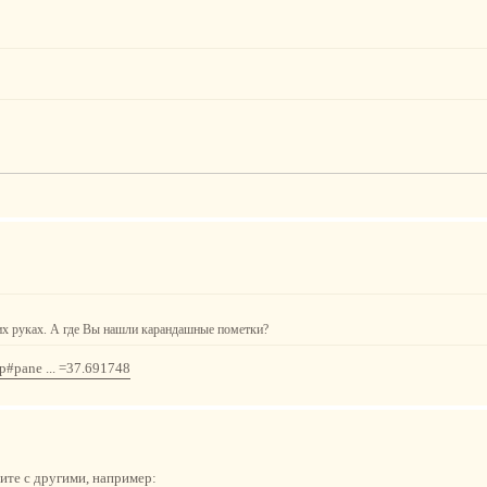
гих руках. А где Вы нашли карандашные пометки?
hp#pane ... =37.691748
ните с другими, например: