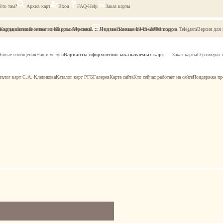
Что там?
Архив карт
Вход
FAQ-Help
Заказ карты
оординатной сетке
Карты Москвы и Подмосковья 1945-2000 годов
Карты, близкие к последней просмотренной
Что там?
Наложение слоев
Retromap в Telegram
Версия для
Новые сообщения
Наши услуги
Варианты оформления заказываемых карт
Заказ карты
О размерах 
талог карт С.А. Клепикова
Каталог карт РГБ
Галерея
Карта сайта
Кто сейчас работает на сайте
Поддержка пр