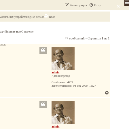
×
Регистрация
Вход
 мобильных устройств
English version
Вход
карт
Пишите нам
О проекте
47 сообщений • Страница
1
из
1
оекта
admin
Администратор
Сообщения:
4222
Зарегистрирован:
04 дек 2009, 18:27
В
е
р
н
у
т
ь
admin