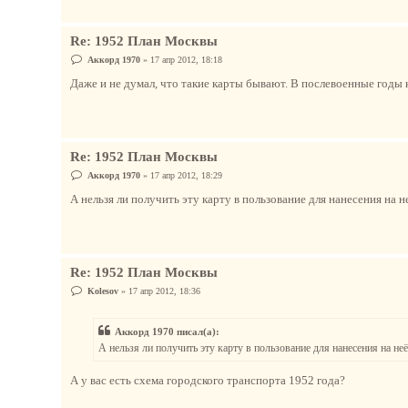
Re: 1952 План Москвы
С
Аккорд 1970
»
17 апр 2012, 18:18
о
о
Даже и не думал, что такие карты бывают. В послевоенные годы к
б
щ
е
н
и
е
Re: 1952 План Москвы
С
Аккорд 1970
»
17 апр 2012, 18:29
о
о
А нельзя ли получить эту карту в пользование для нанесения на 
б
щ
е
н
и
е
Re: 1952 План Москвы
С
Kolesov
»
17 апр 2012, 18:36
о
о
б
Аккорд 1970 писал(а):
щ
е
А нельзя ли получить эту карту в пользование для нанесения на н
н
и
е
А у вас есть схема городского транспорта 1952 года?