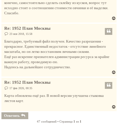
н
конечно, самостоятельно сделать склейку из кусков, вопрос тут
а
исходно стоит о соотношении стоимости овчинки и её выделки.
ч
Спасибо.
а
В
л
е
у
Re: 1952 План Москвы
р
н
С
23 ноя 2018, 15:58
о
у
о
Благодарю, требуемый файл получен. Качество разрешения -
т
б
прекрасное. Единственный недостаток - отсутствие линейного
щ
ь
е
масштаба, но он легко восстановим личными силами.
с
н
Ещё раз искренне признателен администрации ресурса за крайне
и
я
е
важную работу, проводимую ею.
к
Надеюсь на дальнейшее сотрудничество.
н
В
а
е
ч
Re: 1952 План Москвы
р
а
н
С
17 фев 2026, 00:35
л
о
у
о
Карта обновлена ещё раз. В новой версии улучшена стыковка
у
т
б
листов карт.
щ
ь
е
В
с
н
и
е
я
Ответить
е
р
к
47 сообщений • Страница
1
из
1
н
н
у