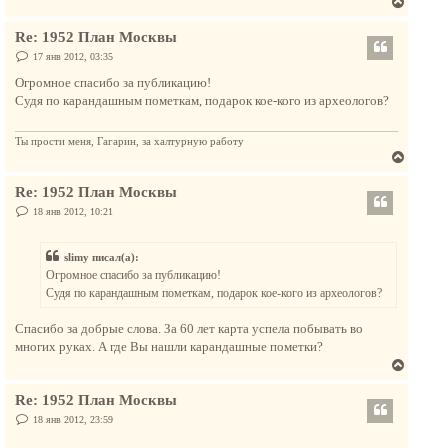
В
н
е
а
Re: 1952 План Москвы
р
ч
н
С
17 янв 2012, 03:35
а
о
у
л
о
Огромное спасибо за публикацию!
т
б
у
Судя по карандашным пометкам, подарок кое-кого из археологов?
щ
ь
е
с
н
и
Ты прости меня, Гагарин, за халтурную работу
я
е
В
к
е
н
Re: 1952 План Москвы
р
а
н
С
18 янв 2012, 10:21
ч
о
у
о
а
т
б
л
slimy писал(а):
щ
ь
е
у
Огромное спасибо за публикацию!
с
н
Судя по карандашным пометкам, подарок кое-кого из археологов?
и
я
е
к
Спасибо за добрые слова. За 60 лет карта успела побывать во
н
многих руках. А где Вы нашли карандашные пометки?
а
В
ч
е
а
Re: 1952 План Москвы
р
л
н
С
18 янв 2012, 23:59
у
о
у
о