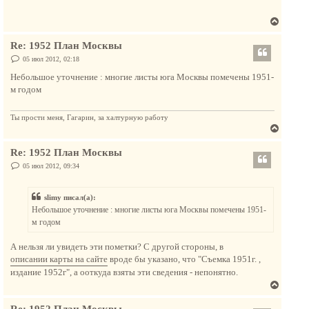
т
щ
ь
е
В
с
н
и
е
я
е
Re: 1952 План Москвы
р
к
н
С
05 июл 2012, 02:18
н
о
у
а
о
Небольшое уточнение : многие листы юга Москвы помечены 1951-
т
б
ч
м годом
щ
ь
а
е
с
н
л
и
Ты прости меня, Гагарин, за халтурную работу
я
у
е
В
к
е
н
Re: 1952 План Москвы
р
а
н
С
05 июл 2012, 09:34
ч
о
у
о
а
т
б
л
slimy писал(а):
щ
ь
е
у
Небольшое уточнение : многие листы юга Москвы помечены 1951-
с
н
м годом
и
я
е
к
А нельзя ли увидеть эти пометки? С другой стороны, в
н
описании карты на сайте
вроде бы указано, что "Съемка 1951г. ,
а
издание 1952г", а ооткуда взяты эти сведения - непонятно.
ч
В
а
е
л