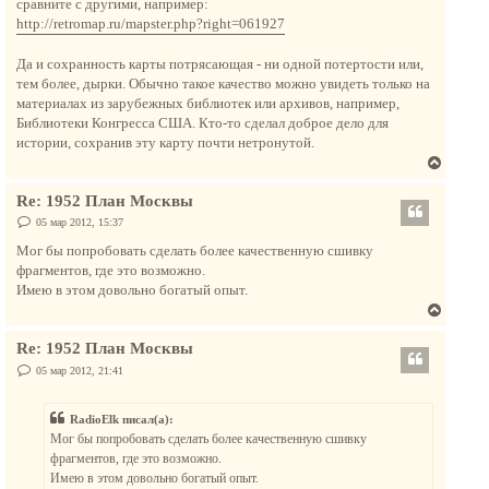
сравните с другими, например:
щ
ь
е
http://retromap.ru/mapster.php?right=061927
с
н
и
я
е
Да и сохранность карты потрясающая - ни одной потертости или,
к
тем более, дырки. Обычно такое качество можно увидеть только на
н
материалах из зарубежных библиотек или архивов, например,
а
Библиотеки Конгресса США. Кто-то сделал доброе дело для
ч
истории, сохранив эту карту почти нетронутой.
а
В
л
е
у
Re: 1952 План Москвы
р
н
С
05 мар 2012, 15:37
о
у
о
Мог бы попробовать сделать более качественную сшивку
т
б
фрагментов, где это возможно.
щ
ь
е
Имею в этом довольно богатый опыт.
с
н
В
и
я
е
е
к
Re: 1952 План Москвы
р
н
н
С
05 мар 2012, 21:41
а
о
у
о
ч
т
б
а
RadioElk писал(а):
щ
ь
е
л
Мог бы попробовать сделать более качественную сшивку
с
н
у
фрагментов, где это возможно.
и
я
е
Имею в этом довольно богатый опыт.
к