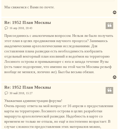
н
Мы свяжемся с Вами по почте.
а
В
ч
е
а
Re: 1952 План Москвы
р
л
н
С
16 апр 2018, 20:43
у
о
у
о
Присоединюсь с аналогичным вопросом. Нельзя ли было получить
т
б
этот план в целях продвижения научного процесса? Занимаюсь
щ
ь
е
академическими археологическими исследованиями. Для
с
н
составления плана разведки есть необходимость изобразить
и
я
е
отдельный векторный план изолиний и водоёмов на территорию
к
Лосиного острова и примыкающее с юга и запада течение Яузы
н
(есть такое подозрение, что именно на этой части Москвы рельеф
а
вообще не менялся, логично же). Был бы весьма обязан.
ч
В
а
е
л
Re: 1952 План Москвы
р
у
н
С
30 май 2018, 15:27
о
у
о
Уважаемая администрация форума!
т
б
Очень прошу ответа на мой вопрос от 16 апреля о предоставлении
щ
ь
е
карты на территорию Лосиного острова в целях разработки
с
н
маршрута археологической разведки. Надобность в карте со
и
я
е
временем не только не отпала, но ещё и постепенно возрастает. В
к
случае сложности предоставления этих материалов можно,