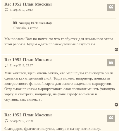
я
е
Re: 1952 План Москвы
р
к
н
С
21 апр 2012, 22:12
н
о
у
а
о
т
б
ч
Аккорд 1970 писал(а):
щ
ь
а
е
Спасибо, я готов.
с
н
л
и
я
у
е
Мы послали Вам по почте, то что требуется для начального этапа
к
этой работы. Будем ждать промежуточные результаты.
н
В
а
е
ч
Re: 1952 План Москвы
р
а
н
С
21 апр 2012, 22:27
л
о
у
о
у
Мне кажется, здесь очень важно, что маршруты транспорта были
т
б
сделаны как отдельный слой. Тогда можно, например, понижать
щ
ь
е
контрастность фоновой карты для ясного выделения маршрутов.
с
н
Отдельная привязка маршрутоного слоя позволит менять фоновую
и
я
е
карту, и смотреть, например, на фоне аэрофотосъемки и
к
спутниковых снимков .
н
В
а
е
ч
Re: 1952 План Москвы
р
а
н
С
22 апр 2012, 21:59
л
о
у
о
благодарю, фрагмент получил, завтра и начну потихоньку.
у
б