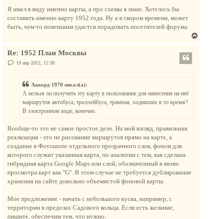
а
о
у
о
Я имел в виду именно карты, а про схемы я знаю. Хотелось бы
ч
т
б
составить именно карту 1952 года. Ну а в скором времени, может
а
щ
ь
е
быть, чем-то новеньким удастся порадовать посетителей форума.
л
с
н
у
В
и
я
е
е
к
Re: 1952 План Москвы
р
н
н
С
19 апр 2012, 12:30
а
о
у
о
ч
т
б
а
Аккорд 1970 писал(а):
щ
ь
е
л
А нельзя ли получить эту карту в пользование для нанесения на неё
с
н
у
маршрутов автобуса, троллейбуса, трамвая, ходивших в то время?
и
я
е
В электронном виде, конечно.
к
н
Вообще-то это не самое простое дело. На мой взгляд, правильная
а
реализация - это не рисование маршрутов прямо на карте, а
ч
создание в Фотошопе отдельного прозрачного слоя, фоном для
а
которого служит указанная карта, по аналогии с тем, как сделана
л
гибридная карта Google Maps или слой, обозначенный в меню
у
просмотра карт как "G". В этом случае не требуется дублирование
хранения на сайте довольно объемистой фоновой карты.
Мое предложение - начать с небольшого куска, например, с
территории в пределах Садового кольца. Если есть желание,
пишите, обеспечим тем, что нужно.