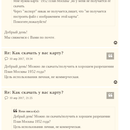
Мне нужна карта "1952 План Москвы",но у меня не получается ее
и
я
е
скачать.
к
Через "экспорт" никак не получается,пишет, что "не получается
н
построить файл с изображением этой карты".
а
Помогите,пожалуйста!
ч
а
Добрый день!
л
Мы свяжемся с Вами по почте.
у
В
е
Re: Как скачать у вас карту?
р
н
С
10 апр 2017, 19:34
о
у
о
Добрый день! Можно ли скачать/получить в хорошем разрешении
т
б
План Москвы 1952 года?
щ
ь
е
Цель использования личная, не коммерческая.
с
н
В
и
я
е
е
к
Re: Как скачать у вас карту?
р
н
н
С
10 апр 2017, 21:25
а
о
у
о
ч
т
б
а
Reus писал(а):
щ
ь
е
л
Добрый день! Можно ли скачать/получить в хорошем разрешении
с
н
у
План Москвы 1952 года?
и
я
е
Цель использования личная, не коммерческая.
к