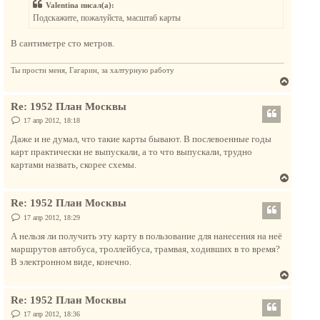
у
Valentina писал(а):
щ
ь
е
Подскажите, пожалуйста, масштаб карты
с
н
и
я
е
В сантиметре сто метров.
к
н
Ты прости меня, Гагарин, за халтурную работу
а
В
ч
е
а
Re: 1952 План Москвы
р
л
н
С
17 апр 2012, 18:18
у
о
у
о
Даже и не думал, что такие карты бывают. В послевоенные годы
т
б
карт практически не выпускали, а то что выпускали, трудно
щ
ь
е
картами назвать, скорее схемы.
с
н
В
и
я
е
е
к
Re: 1952 План Москвы
р
н
н
С
17 апр 2012, 18:29
а
о
у
о
А нельзя ли получить эту карту в пользование для нанесения на неё
ч
т
б
маршрутов автобуса, троллейбуса, трамвая, ходивших в то время?
а
щ
ь
е
В электронном виде, конечно.
л
с
н
у
В
и
я
е
е
к
Re: 1952 План Москвы
р
н
н
С
17 апр 2012, 18:36
а