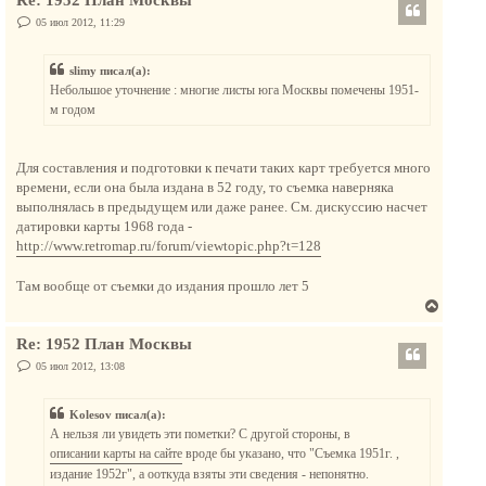
Re: 1952 План Москвы
р
у
н
С
05 июл 2012, 11:29
о
у
о
т
б
slimy писал(а):
щ
ь
е
Небольшое уточнение : многие листы юга Москвы помечены 1951-
с
н
м годом
и
я
е
к
н
Для составления и подготовки к печати таких карт требуется много
а
времени, если она была издана в 52 году, то съемка наверняка
ч
выполнялась в предыдущем или даже ранее. См. дискуссию насчет
а
датировки карты 1968 года -
л
http://www.retromap.ru/forum/viewtopic.php?t=128
у
Там вообще от съемки до издания прошло лет 5
В
е
Re: 1952 План Москвы
р
н
С
05 июл 2012, 13:08
о
у
о
т
б
Kolesov писал(а):
щ
ь
е
А нельзя ли увидеть эти пометки? С другой стороны, в
с
н
описании карты на сайте
вроде бы указано, что "Съемка 1951г. ,
и
я
е
издание 1952г", а ооткуда взяты эти сведения - непонятно.
к