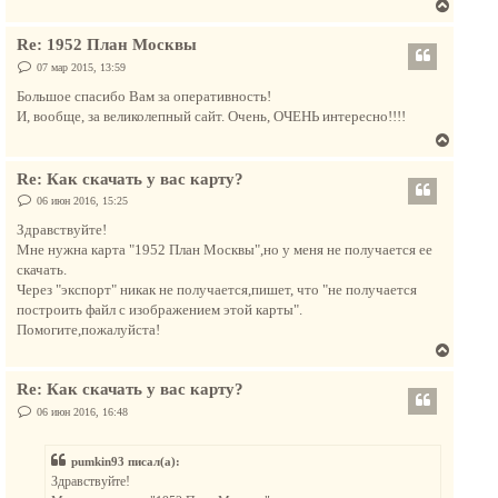
В
л
е
у
Re: 1952 План Москвы
р
н
С
07 мар 2015, 13:59
о
у
о
Большое спасибо Вам за оперативность!
т
б
И, вообще, за великолепный сайт. Очень, ОЧЕНЬ интересно!!!!
щ
ь
е
В
с
н
и
е
я
е
Re: Как скачать у вас карту?
р
к
н
С
06 июн 2016, 15:25
н
о
у
а
о
Здравствуйте!
т
б
ч
Мне нужна карта "1952 План Москвы",но у меня не получается ее
щ
ь
а
е
скачать.
с
н
л
Через "экспорт" никак не получается,пишет, что "не получается
и
я
у
е
построить файл с изображением этой карты".
к
Помогите,пожалуйста!
н
В
а
е
ч
Re: Как скачать у вас карту?
р
а
н
С
06 июн 2016, 16:48
л
о
у
о
у
т
б
pumkin93 писал(а):
щ
ь
е
Здравствуйте!
с
н