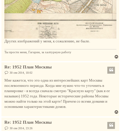
Других изображений у меня, к сожалению, не было.
Ты прости меня, Гагарин, за халтурную работу
В
е
Re: 1952 План Москвы
р
н
С
30 сен 2014, 18:02
о
у
о
Мне кажется, что это одна из интереснейших карт Москвы
т
б
послевоенного периода. Когда мне нужно что-то уточнить в
щ
ь
е
планировке - я всегда сначала смотрю "Красную карту" (как я ее
с
н
называю) 1952 года. Некоторые исторические районы Москвы
и
я
е
можно найти только на этой карте! Причем со всеми домами и
к
основными характеристиками домов.
н
В
а
е
ч
Re: 1952 План Москвы
р
а
н
С
30 сен 2014, 23:26
л