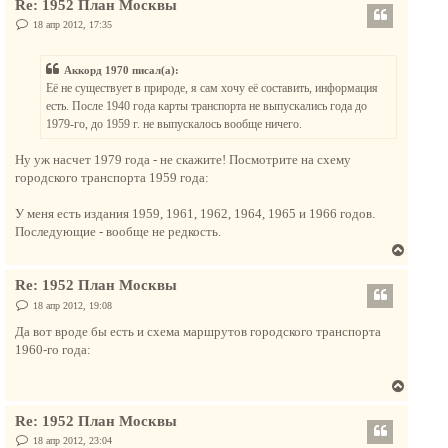
Re: 1952 План Москвы
р
н
н
С
18 апр 2012, 17:35
а
о
у
о
ч
т
б
а
Аккорд 1970 писал(а):
щ
ь
е
л
Её не существует в природе, я сам хочу её составить, информация
с
н
у
есть. После 1940 года карты транспорта не выпускались года до
и
я
е
1979-го, до 1959 г. не выпускалось вообще ничего.
к
н
Ну уж насчет 1979 года - не скажите! Посмотрите на схему
а
городского транспорта 1959 года:
ч
а
У меня есть издания 1959, 1961, 1962, 1964, 1965 и 1966 годов.
л
Последующие - вообще не редкость.
у
В
е
Re: 1952 План Москвы
р
н
С
18 апр 2012, 19:08
о
у
о
Да вот вроде бы есть и схема маршрутов городского транспорта
т
б
1960-го года:
щ
ь
е
с
н
В
и
я
е
е
к
Re: 1952 План Москвы
р
н
н
С
18 апр 2012, 23:04