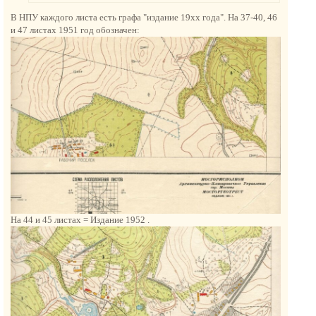
н
В НПУ каждого листа есть графа "издание 19хх года". На 37-40, 46
а
и 47 листах 1951 год обозначен:
ч
а
л
у
На 44 и 45 листах = Издание 1952 .