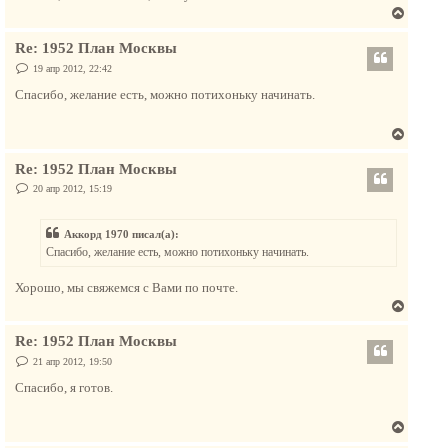
В
е
Re: 1952 План Москвы
р
н
С
19 апр 2012, 22:42
о
у
о
Спасибо, желание есть, можно потихоньку начинать.
т
б
щ
ь
е
В
с
н
и
е
я
е
Re: 1952 План Москвы
р
к
н
С
20 апр 2012, 15:19
н
о
у
а
о
т
б
ч
Аккорд 1970 писал(а):
щ
ь
а
е
Спасибо, желание есть, можно потихоньку начинать.
с
н
л
и
я
у
е
Хорошо, мы свяжемся с Вами по почте.
к
В
н
е
а
Re: 1952 План Москвы
р
ч
н
С
21 апр 2012, 19:50
а
о
у
о
л
Спасибо, я готов.
т
б
у
щ
ь
е
В
с
н
и
е