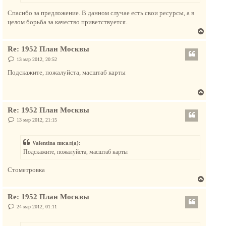
н
Спасибо за предложение. В данном случае есть свои ресурсы, а в
а
целом борьба за качество приветствуется.
ч
В
а
е
л
Re: 1952 План Москвы
р
у
н
С
13 мар 2012, 20:52
о
у
о
Подскажите, пожалуйста, масштаб карты
т
б
щ
ь
е
В
с
н
и
е
я
е
Re: 1952 План Москвы
р
к
н
С
13 мар 2012, 21:15
н
о
у
а
о
т
б
ч
Valentina писал(а):
щ
ь
а
е
Подскажите, пожалуйста, масштаб карты
с
н
л
и
я
у
е
Стометровка
к
В
н
е
а
Re: 1952 План Москвы
р
ч
н
С
24 мар 2012, 01:11
а
о
у
о
л
т
б