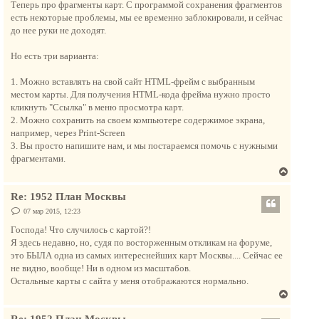
Теперь про фрагменты карт. С программой сохранения фрагментов
есть некоторые проблемы, мы ее временно заблокировали, и сейчас
до нее руки не доходят.
Но есть три варианта:
1. Можно вставлять на свой сайт HTML-фрейм с выбранным
местом карты. Для получения HTML-кода фрейма нужно просто
кликнуть "Ссылка" в меню просмотра карт.
2. Можно сохранить на своем компьютере содержимое экрана,
например, через Print-Screen
3. Вы просто напишите нам, и мы постараемся помочь с нужными
фрагментами.
В
е
Re: 1952 План Москвы
р
н
С
07 мар 2015, 12:23
о
у
о
Господа! Что случилось с картой?!
т
б
Я здесь недавно, но, судя по восторженным откликам на форуме,
щ
ь
е
это БЫЛА одна из самых интереснейших карт Москвы.... Сейчас ее
с
н
не видно, вообще! Ни в одном из масштабов.
и
я
е
Остальные карты с сайта у меня отображаются нормально.
к
В
н
е
а
Re: 1952 План Москвы