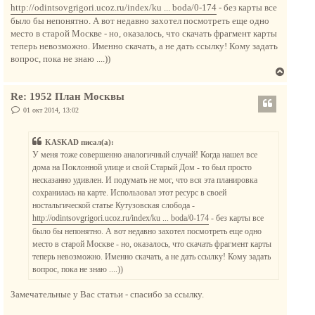
к
http://odintsovgrigori.ucoz.ru/index/ku ... boda/0-174
- без карты все
н
было бы непонятно. А вот недавно захотел посмотреть еще одно
а
место в старой Москве - но, оказалось, что скачать фрагмент карты
ч
теперь невозможно. Именно скачать, а не дать ссылку! Кому задать
а
вопрос, пока не знаю ....))
л
В
у
е
Re: 1952 План Москвы
р
н
С
01 окт 2014, 13:02
о
у
о
т
б
KASKAD писал(а):
щ
ь
е
У меня тоже совершенно аналогичный случай! Когда нашел все
с
н
дома на Поклонной улице и свой Старый Дом - то был просто
и
я
е
несказанно удивлен. И подумать не мог, что вся эта планировка
к
сохранилась на карте. Использовал этот ресурс в своей
н
ностальгической статье Кутузовская слобода -
а
http://odintsovgrigori.ucoz.ru/index/ku ... boda/0-174
- без карты все
ч
было бы непонятно. А вот недавно захотел посмотреть еще одно
а
место в старой Москве - но, оказалось, что скачать фрагмент карты
л
теперь невозможно. Именно скачать, а не дать ссылку! Кому задать
у
вопрос, пока не знаю ....))
Замечательные у Вас статьи - спасибо за ссылку.