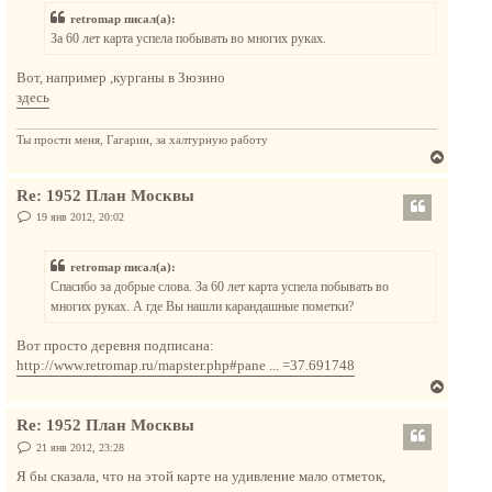
т
б
retromap писал(а):
щ
ь
е
За 60 лет карта успела побывать во многих руках.
с
н
и
я
е
Вот, например ,курганы в Зюзино
к
здесь
н
а
Ты прости меня, Гагарин, за халтурную работу
ч
В
а
е
л
Re: 1952 План Москвы
р
у
н
С
19 янв 2012, 20:02
о
у
о
т
б
retromap писал(а):
щ
ь
е
Спасибо за добрые слова. За 60 лет карта успела побывать во
с
н
многих руках. А где Вы нашли карандашные пометки?
и
я
е
к
Вот просто деревня подписана:
н
http://www.retromap.ru/mapster.php#pane ... =37.691748
а
В
ч
е
а
Re: 1952 План Москвы
р
л
н
С
21 янв 2012, 23:28
у
о
у
о
Я бы сказала, что на этой карте на удивление мало отметок,
т
б