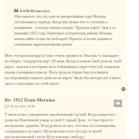
о
у
о
у
т
б
KASKAD писал(а):
щ
ь
е
Мне кажется, что это одна из интереснейших карт Москвы
с
н
послевоенного периода. Когда мне нужно что-то уточнить в
и
я
е
планировке - я всегда сначала смотрю "Красную карту" (как я ее
к
называю) 1952 года. Некоторые исторические районы Москвы
н
можно найти только на этой карте! Причем со всеми домами и
а
основными характеристиками домов.
ч
а
Мне эта красная карта тоже очень нравится. Она как то выпадает
л
из общих стандартов карт 20 века. Когда я нашла свой дом на этой
у
карте, залезла в историю всех ближайших окрестностей, показала
своим ученикам в школе. Весь урок истории был посвящен
исследованию нашего района на карте. Было бы интересно узнать
здесь о находках на этой карте.
В
е
Re: 1952 План Москвы
р
н
С
01 окт 2014, 10:39
о
у
о
У меня тоже совершенно аналогичный случай! Когда нашел все
т
б
дома на Поклонной улице и свой Старый Дом - то был просто
щ
ь
е
несказанно удивлен. И подумать не мог, что вся эта планировка
с
н
сохранилась на карте. Использовал этот ресурс в своей
и
я
е
ностальгической статье Кутузовская слобода -