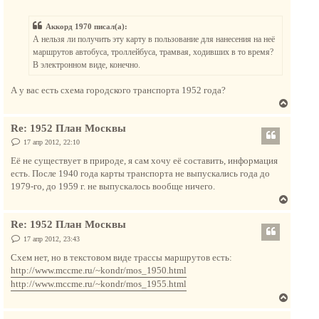
о
у
о
ч
т
б
а
Аккорд 1970 писал(а):
щ
ь
е
л
А нельзя ли получить эту карту в пользование для нанесения на неё
с
н
у
маршрутов автобуса, троллейбуса, трамвая, ходивших в то время?
и
я
е
В электронном виде, конечно.
к
н
А у вас есть схема городского транспорта 1952 года?
а
В
ч
е
а
Re: 1952 План Москвы
р
л
н
С
17 апр 2012, 22:10
у
о
у
о
Её не существует в природе, я сам хочу её составить, информация
т
б
есть. После 1940 года карты транспорта не выпускались года до
щ
ь
е
1979-го, до 1959 г. не выпускалось вообще ничего.
с
н
В
и
я
е
е
к
Re: 1952 План Москвы
р
н
н
С
17 апр 2012, 23:43
а
о
у
о
Схем нет, но в текстовом виде трассы маршрутов есть:
ч
т
б
http://www.mccme.ru/~kondr/mos_1950.html
а
щ
ь
е
л
http://www.mccme.ru/~kondr/mos_1955.html
с
н
у
В
и
я
е
е
к