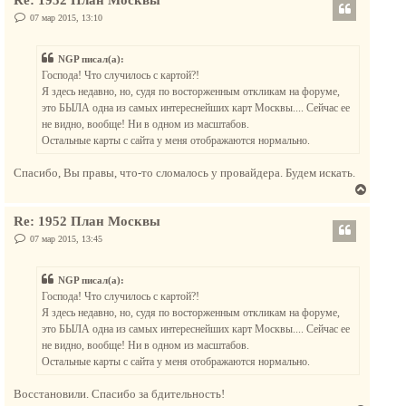
р
ч
н
С
07 мар 2015, 13:10
а
о
у
о
л
т
б
у
NGP писал(а):
щ
ь
е
Господа! Что случилось с картой?!
с
н
Я здесь недавно, но, судя по восторженным откликам на форуме,
и
я
е
это БЫЛА одна из самых интереснейших карт Москвы.... Сейчас ее
к
не видно, вообще! Ни в одном из масштабов.
н
Остальные карты с сайта у меня отображаются нормально.
а
ч
Спасибо, Вы правы, что-то сломалось у провайдера. Будем искать.
а
В
л
е
у
Re: 1952 План Москвы
р
н
С
07 мар 2015, 13:45
о
у
о
т
б
NGP писал(а):
щ
ь
е
Господа! Что случилось с картой?!
с
н
Я здесь недавно, но, судя по восторженным откликам на форуме,
и
я
е
это БЫЛА одна из самых интереснейших карт Москвы.... Сейчас ее
к
не видно, вообще! Ни в одном из масштабов.
н
Остальные карты с сайта у меня отображаются нормально.
а
ч
Восстановили. Спасибо за бдительность!
а