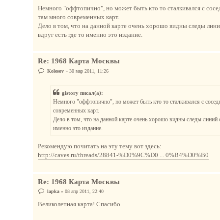
о
о
Немного "оффтопично", но может быть кто то сталкивался с сос
б
там много современных карт.
щ
е
Дело в том, что на данной карте очень хорошо видны следы лини
н
вдруг есть где то именно это издание.
и
е
Re: 1968 Карта Москвы
С
Kolesov
»
30 мар 2011, 11:26
о
о
б
gistory писал(а):
щ
е
Немного "оффтопично", но может быть кто то сталкивался с сосед
н
современных карт.
и
е
Дело в том, что на данной карте очень хорошо видны следы линий 
именно это издание.
Рекомендую почитать на эту тему вот здесь:
http://caves.ru/threads/28841-%D0%9C%D0 ... 0%B4%D0%B0
Re: 1968 Карта Москвы
С
lapka
»
08 апр 2011, 22:40
о
о
Великолепная карта! Спасибо.
б
щ
е