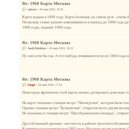
Re: 1968 Карта Москвы
С
solovey
»
04 июн 2010, 16:35
о
о
Карта издана в 1968 году. Карта большая, на самом деле - очень 
б
Поскольку самые ранние изменившиеся в период до 1968 года дат
щ
е
1968 годы, издание 1968 года.
н
и
е
Re: 1968 Карта Москвы
С
AndyVolykhov
»
04 июн 2010, 16:52
о
о
Ну или хотя бы так. А что-нибудь появившееся после 1964 года н
б
щ
е
н
и
е
Re: 1968 Карта Москвы
С
Sergei
»
04 июн 2010, 17:54
о
о
Некоторые фрагменты этой карты можно датировать довольно т
б
щ
е
На карте показана станция метро "Пионерская", которая была отк
н
Однако станция метро "Кунцевская", открытая всего двумя месяца
и
е
Не показана и станция метро "Преображенская площадь", открыт
Другой важный признак - местность в районе проспекта Калинина
Калинина стал называться в 1963 году. На карте он так и назван