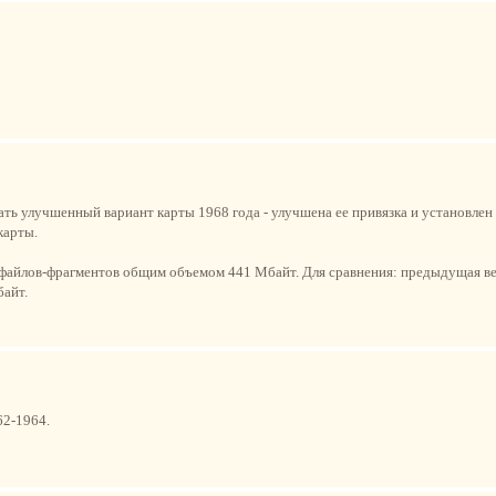
ть улучшенный вариант карты 1968 года - улучшена ее привязка и установлен
карты.
19 файлов-фрагментов общим объемом 441 Мбайт. Для сравнения: предыдущая ве
байт.
62-1964.