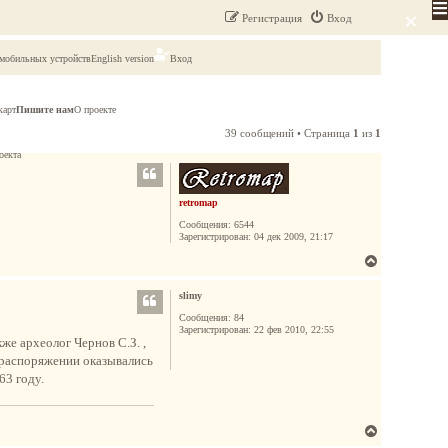
×
Регистрация
Вход
 мобильных устройств
English version
Вход
карт
Пишите нам
О проекте
39 сообщений • Страница
1
из
1
оекта
retromap
Сообщения:
6544
Зарегистрирован:
04 дек 2009, 21:17
В
е
slimy
р
н
Сообщения:
84
Зарегистрирован:
22 фев 2010, 22:55
у
же археолог Чернов С.З. ,
т
о распоряжении оказывались
ь
63 году.
с
я
к
В
н