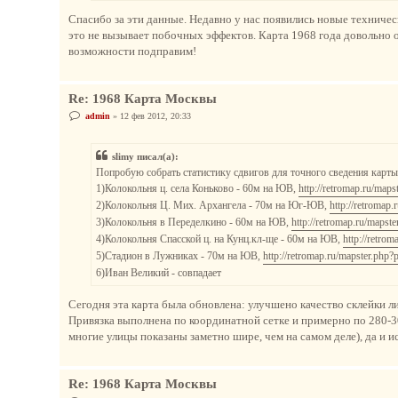
Спасибо за эти данные. Недавно у нас появились новые техничес
это не вызывает побочных эффектов. Карта 1968 года довольно 
возможности подправим!
Re: 1968 Карта Москвы
С
admin
»
12 фев 2012, 20:33
о
о
б
slimy писал(а):
щ
е
Попробую собрать статистику сдвигов для точного сведения карты, 
н
1)Колокольня ц. села Коньково - 60м на ЮВ,
http://retromap.ru/map
и
е
2)Колокольня Ц. Мих. Архангела - 70м на Юг-ЮВ,
http://retromap
3)Колокольня в Переделкино - 60м на ЮВ,
http://retromap.ru/mapst
4)Колокольня Спасской ц. на Кунц.кл-ще - 60м на ЮВ,
http://retro
5)Стадион в Лужниках - 70м на ЮВ,
http://retromap.ru/mapster.php
6)Иван Великий - совпадает
Сегодня эта карта была обновлена: улучшено качество склейки ли
Привязка выполнена по координатной сетке и примерно по 280-30
многие улицы показаны заметно шире, чем на самом деле), да и 
Re: 1968 Карта Москвы