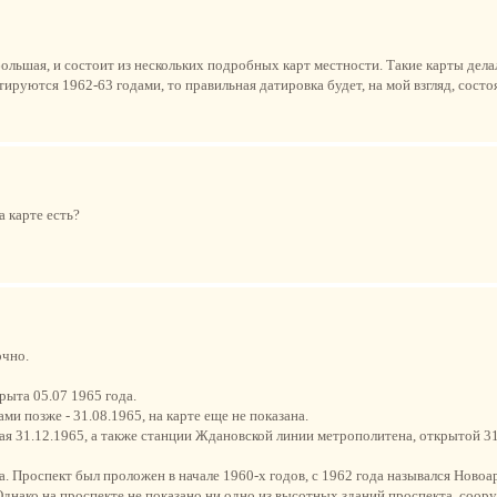
большая, и состоит из нескольких подробных карт местности. Такие карты делал
ируются 1962-63 годами, то правильная датировка будет, на мой взгляд, состо
а карте есть?
очно.
рыта 05.07 1965 года.
ми позже - 31.08.1965, на карте еще не показана.
ая 31.12.1965, а также станции Ждановской линии метрополитена, открытой 31
. Проспект был проложен в начале 1960-х годов, с 1962 года назывался Новоа
. Однако на проспекте не показано ни одно из высотных зданий проспекта, соо