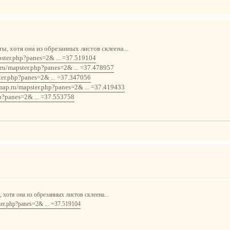
, хотя она из обрезанных листов склеена...
pster.php?panes=2& ... =37.519104
p.ru/mapster.php?panes=2& ... =37.478957
ster.php?panes=2& ... =37.347056
omap.ru/mapster.php?panes=2& ... =37.419433
hp?panes=2& ... =37.553758
хотя она из обрезанных листов склеена...
ster.php?panes=2& ... =37.519104