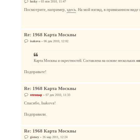
С
lucky
»
03 ноя 2010, 11:47
о
о
Посмотрите, например,
здесь
. На мой взгляд, в привязанном виде
б
щ
е
н
и
е
Re: 1968 Карта Москвы
С
isakova
»
06 дек 2010, 12:02
о
о
б
щ
е
Карта Москвы и окрестностей. Составлена на основе нескольких
о
н
и
е
Подправьте!
Re: 1968 Карта Москвы
С
retromap
»
07 дек 2010, 11:33
о
о
Спасибо, Isakova!
б
щ
е
Подправили.
н
и
е
Re: 1968 Карта Москвы
С
gistory
»
26 мар 2011, 12:24