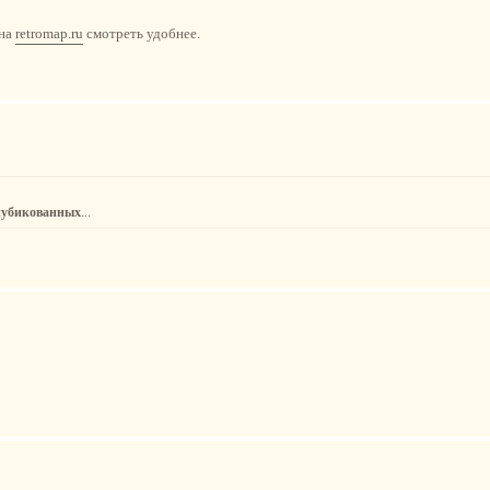
 на
retromap.ru
смотреть удобнее.
пубикованных
...