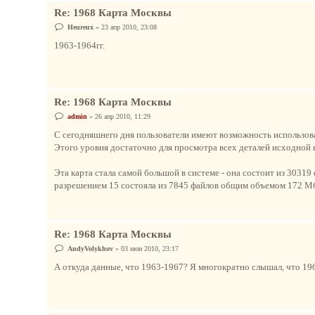
Re: 1968 Карта Москвы
С
Heureux
»
23 апр 2010, 23:08
о
о
1963-1964гг.
б
щ
е
н
и
е
Re: 1968 Карта Москвы
С
admin
»
26 апр 2010, 11:29
о
о
С сегодняшнего дня пользователи имеют возможность использова
б
Этого уровня достаточно для просмотра всех деталей исходной 
щ
е
н
Эта карта стала самой большой в системе - она состоит из 303
и
е
разрешением 15 состояла из 7845 файлов общим объемом 172 М
Re: 1968 Карта Москвы
С
AndyVolykhov
»
03 июн 2010, 23:17
о
о
А откуда данные, что 1963-1967? Я многократно слышал, что 19
б
щ
е
н
и
е