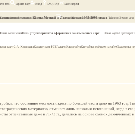
Что там?
Архив карт
Вход
FAQ-Help
Заказ карты
оординатной сетке
Карты Москвы и Подмосковья 1945-2000 годов
Карты, близкие к последней просмотренной
Что там?
Наложение слоев
Retromap в Telegram
Версия для
Новые сообщения
Наши услуги
Варианты оформления заказываемых карт
Заказ карты
О размерах 
талог карт С.А. Клепикова
Каталог карт РГБ
Галерея
Карта сайта
Кто сейчас работает на сайте
Поддержка пр
ройки, что состояние местности здесь по большей части дано на 1963 год. Так
ртографических материалов, отмечает лишь несколько исключений, когда в ег
сты отпечатанные даже в 71-73 гг., делались на основе съемок ,законченных в 