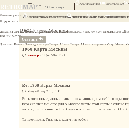
Работа с картами
Просмотренные
RETRO
MAP
Ссылки
FAQ
Основные разделы
Список форумов
Карты Москвы и Подмосковья, привязанные к к
Работа с картами
Наложение карт
Архив карт
Заказ карты
Просмотренные
Форум сайта
1968 Карта Москвы
Домашняя страница форума
FAQ-Help
Работа с картами
Вопросы к тем, кто знает ответы
Новости сайта
Прочие разделы
Ответить
Дзен канал Retromap
Википедия на карте
История Москвы
История Москвы в картинках
Улицы Москвы
Ка
1968 Карта Москвы
С
retromap
»
11 фев 2010, 14:42
о
о
б
щ
е
н
и
е
Re: 1968 Карта Москвы
С
slimy
»
03 мар 2010, 01:43
о
о
Есть косвенные данные, типа непоказанных домов 64-го года пост
б
перечисляя в монографии о Москве листы этой карты в списке ка
щ
е
листы ,обновленные в 1978 году и напечатанные в начале 80-х. Ли
н
и
е
Ты прости меня, Гагарин, за халтурную работу