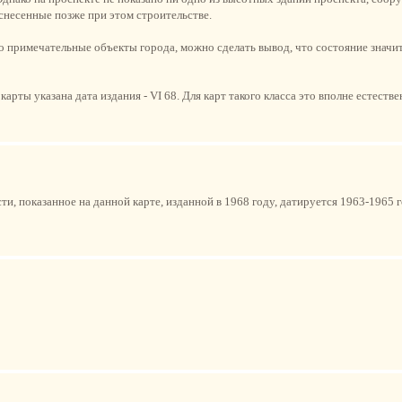
 снесенные позже при этом строительстве.
но примечательные объекты города, можно сделать вывод, что состояние значи
карты указана дата издания - VI 68. Для карт такого класса это вполне естеств
, показанное на данной карте, изданной в 1968 году, датируется 1963-1965 