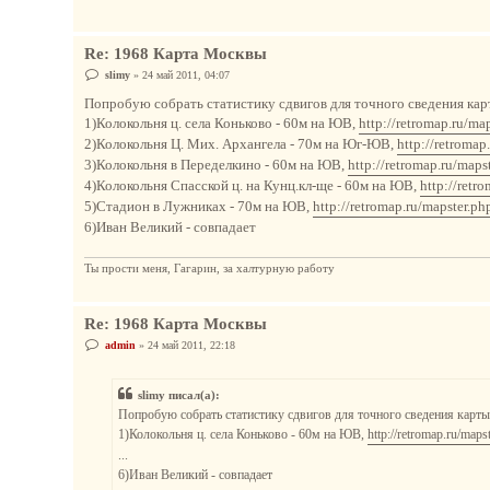
н
и
е
Re: 1968 Карта Москвы
С
slimy
»
24 май 2011, 04:07
о
о
Попробую собрать статистику сдвигов для точного сведения карты
б
1)Колокольня ц. села Коньково - 60м на ЮВ,
http://retromap.ru/ma
щ
е
2)Колокольня Ц. Мих. Архангела - 70м на Юг-ЮВ,
http://retroma
н
3)Колокольня в Переделкино - 60м на ЮВ,
http://retromap.ru/map
и
е
4)Колокольня Спасской ц. на Кунц.кл-ще - 60м на ЮВ,
http://retr
5)Стадион в Лужниках - 70м на ЮВ,
http://retromap.ru/mapster.p
6)Иван Великий - совпадает
Ты прости меня, Гагарин, за халтурную работу
Re: 1968 Карта Москвы
С
admin
»
24 май 2011, 22:18
о
о
б
slimy писал(а):
щ
е
Попробую собрать статистику сдвигов для точного сведения карты, 
н
1)Колокольня ц. села Коньково - 60м на ЮВ,
http://retromap.ru/map
и
е
...
6)Иван Великий - совпадает