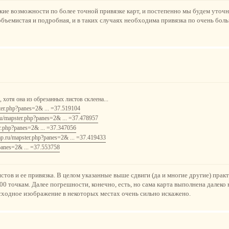
кие возможности по более точной привязке карт, и постепенно мы будем уточня
объемистая и подробная, и в таких случаях необходима привязка по очень бол
хотя она из обрезанных листов склеена...
ster.php?panes=2& ... =37.519104
.ru/mapster.php?panes=2& ... =37.478957
er.php?panes=2& ... =37.347056
map.ru/mapster.php?panes=2& ... =37.419433
?panes=2& ... =37.553758
стов и ее привязка. В целом указанные выше сдвиги (да и многие другие) прак
0 точкам. Далее погрешности, конечно, есть, но сама карта выполнена далеко 
исходное изображение в некоторых местах очень сильно искажено.