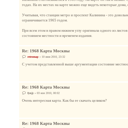
годах. На их местах на карте можно еще видеть некоторые дома,
Учитывая, что станции метро и проспект Калинина - это доволь
ограничивается 1965 годом.
При всем этом в правом нижнем углу оригинала одного из листов 
состоянием местности и временем издания.
Re: 1968 Карта Москвы
С
retromap
»
10 июн 2010, 23:32
о
о
С учетом представленной выше аргументации состояние местности
б
щ
е
н
и
е
Re: 1968 Карта Москвы
С
fynjy
»
03 ноя 2010, 00:02
о
о
Очень интересная карта. Как бы ее скачать целиком?
б
щ
е
н
и
е
Re: 1968 Карта Москвы