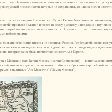
 торговле. Он показал тяжелое положение крестьян и холопов, описал русскую
ревнерусской письменности, которые не сохранились до наших дней и известн
я с русскими людьми. В его эпоху о Руси в Европе было известно очень мало,
рштейн проявлял большой интерес ко всему русскому и подходил к изучению
ных людей по широкому спектру вопросов. Помимо этого, он тщательно изуча
ными наблюдениями.
ак большинство из них никогда не посещали Россию. Герберштейн отличался у
ся на высказывания одного человека, а доверял только совпадающим сведением
дения, которые ранее были полностью неизвестны в Европе.
к о Московии (лат. Rerum Moscoviticarum Commentarii) — книге на латинском 
 к ней, имелись и две карты: мелкомасштабное изображение европейской част
емля, с надписью "Arx Moscowic" ("Замок Москвы").