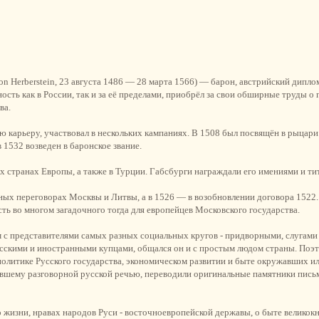
on Herberstein, 23 августа 1486 — 28 марта 1566) — барон, австрийский дипло
сть как в России, так и за её пределами, приобрёл за свои обширные труды о 
ва.
ую карьеру, участвовал в нескольких кампаниях. В 1508 был посвящён в рыцар
 1532 возведен в баронское звание.
 странах Европы, а также в Турции. Габсбурги награждали его имениями и ти
ых переговорах Москвы и Литвы, а в 1526 — в возобновлении договора 1522
сть во многом загадочного тогда для европейцев Московского государства.
 с представителями самых разных социальных кругов - придворными, слугами в
усскими и иностранными купцами, общался он и с простым людом страны. Поэт
литике Русского государства, экономическом развитии и быте окружавших ил
евшему разговорной русской речью, переводили оригинальные памятники письм
 жизни, нравах народов Руси - восточноевропейской державы, о быте великокн