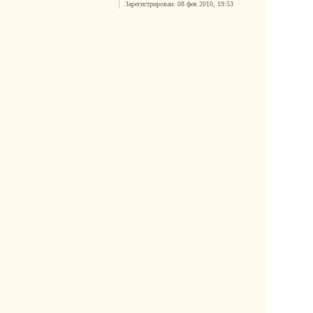
Зарегистрирован:
08 фев 2010, 19:53
с
я
к
н
а
ч
а
л
у