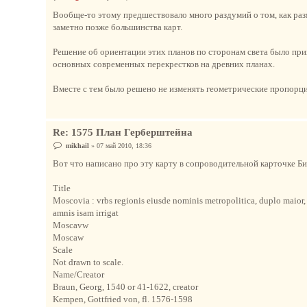
о
о
Вообще-то этому предшествовало много раздумий о том, как раз
б
заметно позже большинства карт.
щ
е
н
Решение об ориентации этих планов по сторонам света было прин
и
е
основных современных перекрестков на древних планах.
Вместе с тем было решено не изменять геометрические пропорци
Re: 1575 План Герберштейна
С
mikhail
»
07 май 2010, 18:36
о
о
Вот что написано про эту карту в сопроводительной карточке Би
б
щ
е
Title
н
Moscovia : vrbs regionis eiusde nominis metropolitica, duplo maior, 
и
е
amnis isam irrigat
Moscavw
Moscaw
Scale
Not drawn to scale.
Name/Creator
Braun, Georg, 1540 or 41-1622, creator
Kempen, Gottfried von, fl. 1576-1598