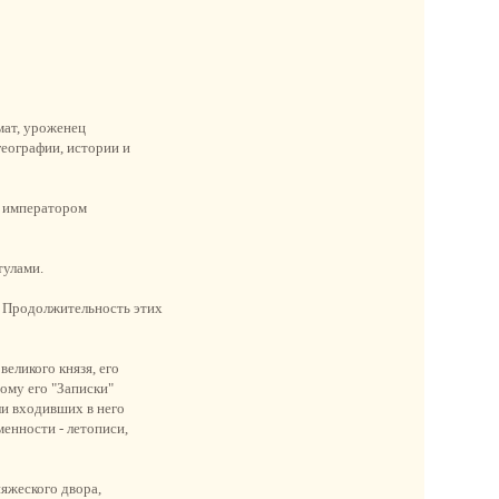
мат, уроженец
географии, истории и
и императором
тулами.
. Продолжительность этих
еликого князя, его
ому его "Записки"
и входивших в него
енности - летописи,
яжеского двора,