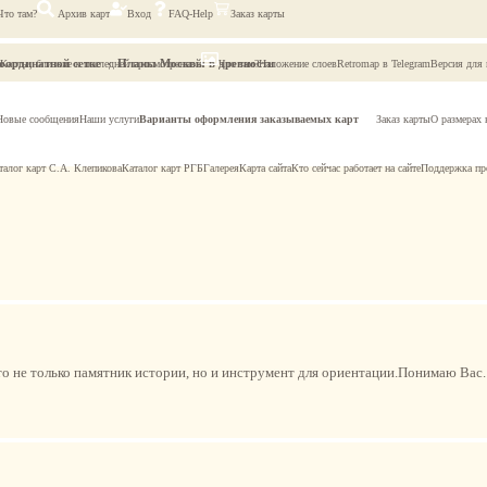
Что там?
Архив карт
Вход
FAQ-Help
Заказ карты
оординатной сетке
Планы Москвы в древности
Карты, близкие к последней просмотренной
Что там?
Наложение слоев
Retromap в Telegram
Версия для
Новые сообщения
Наши услуги
Варианты оформления заказываемых карт
Заказ карты
О размерах 
талог карт С.А. Клепикова
Каталог карт РГБ
Галерея
Карта сайта
Кто сейчас работает на сайте
Поддержка пр
то не только памятник истории, но и инструмент для ориентации.Понимаю Вас.