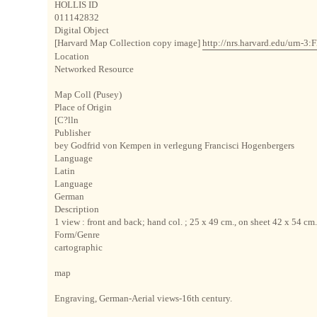
HOLLIS ID
011142832
Digital Object
[Harvard Map Collection copy image]
http://nrs.harvard.edu/urn-
Location
Networked Resource
Map Coll (Pusey)
Place of Origin
[C?lln
Publisher
bey Godfrid von Kempen in verlegung Francisci Hogenbergers
Language
Latin
Language
German
Description
1 view : front and back; hand col. ; 25 x 49 cm., on sheet 42 x 54 cm
Form/Genre
cartographic
map
Engraving, German-Aerial views-16th century.