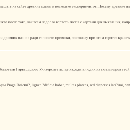
мещать на сайте древние планы и несколько экспериментов. Посему древние пл
ято после того, как всем надоело вертеть листы с картами для выявления, на
и древних планов ради точности привязки, поскольку при этом терятся красот
блиотеки Гарвардского Университета, где находится один из экземпляров этой
qua Praga Boiemi?, lignea ?dificia habet, multas plateas, sed dispersas lati?imi, ca