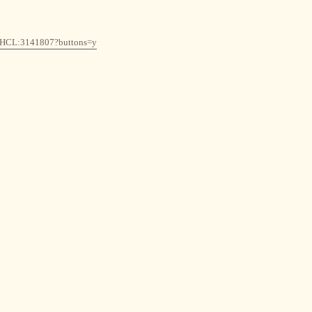
3:FHCL:3141807?buttons=y
.