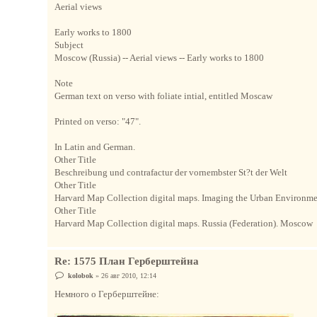
Aerial views
Early works to 1800
Subject
Moscow (Russia) -- Aerial views -- Early works to 1800
Note
German text on verso with foliate intial, entitled Moscaw
Printed on verso: "47".
In Latin and German.
Other Title
Beschreibung und contrafactur der vornembster St?t der Welt
Other Title
Harvard Map Collection digital maps. Imaging the Urban Environm
Other Title
Harvard Map Collection digital maps. Russia (Federation). Moscow
Re: 1575 План Герберштейна
С
kolobok
»
26 авг 2010, 12:14
о
о
Немного о Герберштейне:
б
щ
е