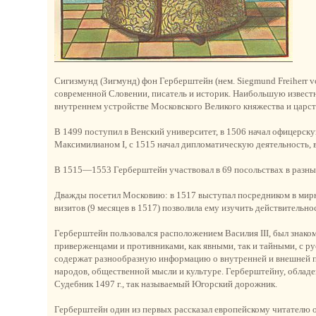
Сигизмунд (Зигмунд) фон Герберштейн (нем. Siegmund Freiherr v
современной Словении, писатель и историк. Наибольшую известно
внутреннем устройстве Московского Великого княжества и царст
В 1499 поступил в Венский университет, в 1506 начал офицерск
Максимилианом I, с 1515 начал дипломатическую деятельность, в
В 1515—1553 Герберштейн участвовал в 69 посольствах в разных
Дважды посетил Московию: в 1517 выступал посредником в мирн
визитов (9 месяцев в 1517) позволила ему изучить действительно
Герберштейн пользовался расположением Василия III, был знаком
приверженцами и противниками, как явными, так и тайными, с р
содержат разнообразную информацию о внутренней и внешней по
народов, общественной мысли и культуре. Герберштейну, облад
Судебник 1497 г., так называемый Югорский дорожник.
Герберштейн один из первых рассказал европейскому читателю о