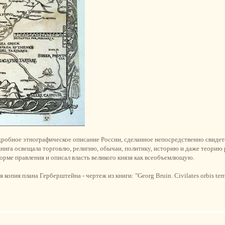
дробное этнографическое описание России, сделанное непосредственно свидет
книга освещала торговлю, религию, обычаи, политику, историю и даже теорию
рме правления и описал власть великого князя как всеобъемлющую.
опия плана Герберштейна - чертеж из книги: "Georg Bruin. Civilates orbis terr