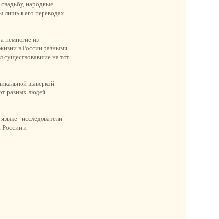
 свадьбу, народные
ы лишь в его переводах.
 а немногие из
 жизни в России разными
л существовавшие на тот
никальной выверкой
 от разных людей.
языке - исследователи
и России и