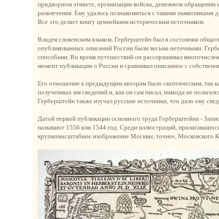
придворном этикете, организации войска, денежном обращении и
развлечения. Ему удалось познакомиться с такими памятниками д
Все это делает книгу ценнейшим историческим источником.
Владея словенским языком, Герберштейн был в состоянии общатьс
опубликованных описаний России были весьма неточными. Гербе
способами. Во время путешествий он расспрашивал многочислен
момент публикации о России и сравнивал описанное с собствен
Его отношение к предыдущим авторам было скептическим, так к
полученных им сведений и, как он сам писал, никогда не полагал
Герберштейн также изучал русские источники, что дало ему све
Датой первой публикации основного труда Герберштейна - Записо
называют 1556 или 1544 год. Среди иллюстраций, прилагавшихся
крупномасштабное изображение Москвы, точнее, Московского Кр