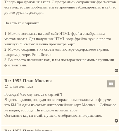
Теперь про фрагменты карт. С программой сохранения фрагментов
есть некоторые проблемы, мы ее временно заблокировали, и сейчас
до нее руки не доходят.
Но есть три варианта:
1. Можно вставлять на свой сайт HTML-фрейм с выбранным
местом карты. Для получения HTML-кода фрейма нужно просто
кликнуть "Ссылка" в меню просмотра карт.
2. Можно сохранить на своем компьютере содержимое экрана,
например, через Print-Screen
3. Вы просто напишите нам, и мы постараемся помочь с нужными
фрагментами.
В
е
Re: 1952 План Москвы
р
н
С
07 мар 2015, 12:23
о
у
о
Господа! Что случилось с картой?!
т
б
Я здесь недавно, но, судя по восторженным откликам на форуме,
щ
ь
е
это БЫЛА одна из самых интереснейших карт Москвы.... Сейчас ее
с
н
не видно, вообще! Ни в одном из масштабов.
и
я
е
Остальные карты с сайта у меня отображаются нормально.
к
В
н
е
а
Re: 1952 План Москвы