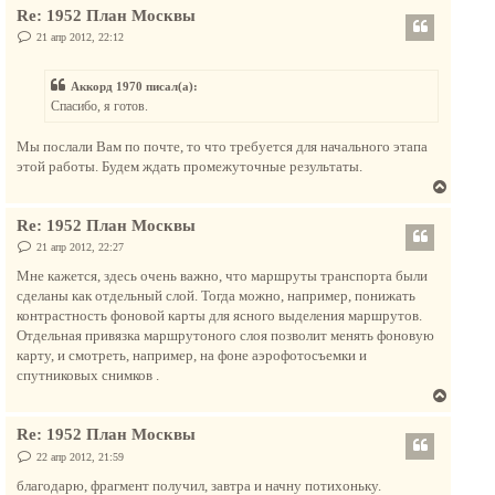
я
е
Re: 1952 План Москвы
р
к
н
С
21 апр 2012, 22:12
н
о
у
а
о
т
б
ч
Аккорд 1970 писал(а):
щ
ь
а
е
Спасибо, я готов.
с
н
л
и
я
у
е
Мы послали Вам по почте, то что требуется для начального этапа
к
этой работы. Будем ждать промежуточные результаты.
н
В
а
е
ч
Re: 1952 План Москвы
р
а
н
С
21 апр 2012, 22:27
л
о
у
о
у
Мне кажется, здесь очень важно, что маршруты транспорта были
т
б
сделаны как отдельный слой. Тогда можно, например, понижать
щ
ь
е
контрастность фоновой карты для ясного выделения маршрутов.
с
н
Отдельная привязка маршрутоного слоя позволит менять фоновую
и
я
е
карту, и смотреть, например, на фоне аэрофотосъемки и
к
спутниковых снимков .
н
В
а
е
ч
Re: 1952 План Москвы
р
а
н
С
22 апр 2012, 21:59
л
о
у
о
благодарю, фрагмент получил, завтра и начну потихоньку.
у
б