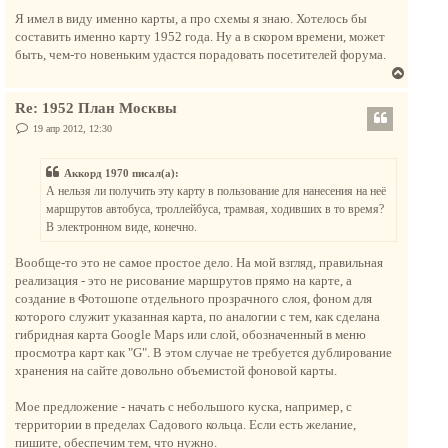
а
о
у
о
Я имел в виду именно карты, а про схемы я знаю. Хотелось бы
ч
т
б
составить именно карту 1952 года. Ну а в скором времени, может
а
щ
ь
е
быть, чем-то новеньким удастся порадовать посетителей форума.
л
с
н
у
В
и
я
е
е
к
Re: 1952 План Москвы
р
н
н
С
19 апр 2012, 12:30
а
о
у
о
ч
т
б
а
Аккорд 1970 писал(а):
щ
ь
е
л
А нельзя ли получить эту карту в пользование для нанесения на неё
с
н
у
маршрутов автобуса, троллейбуса, трамвая, ходивших в то время?
и
я
е
В электронном виде, конечно.
к
н
Вообще-то это не самое простое дело. На мой взгляд, правильная
а
реализация - это не рисование маршрутов прямо на карте, а
ч
создание в Фотошопе отдельного прозрачного слоя, фоном для
а
которого служит указанная карта, по аналогии с тем, как сделана
л
гибридная карта Google Maps или слой, обозначенный в меню
у
просмотра карт как "G". В этом случае не требуется дублирование
хранения на сайте довольно объемистой фоновой карты.
Мое предложение - начать с небольшого куска, например, с
территории в пределах Садового кольца. Если есть желание,
пишите, обеспечим тем, что нужно.