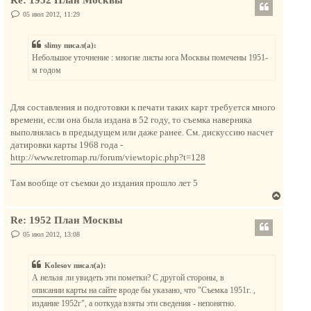
Re: 1952 План Москвы
р
у
н
С
05 июл 2012, 11:29
о
у
о
т
б
slimy писал(а):
щ
ь
е
Небольшое уточнение : многие листы юга Москвы помечены 1951-
с
н
м годом
и
я
е
к
н
Для составления и подготовки к печати таких карт требуется много
а
времени, если она была издана в 52 году, то съемка наверняка
ч
выполнялась в предыдущем или даже ранее. См. дискуссию насчет
а
датировки карты 1968 года -
л
http://www.retromap.ru/forum/viewtopic.php?t=128
у
Там вообще от съемки до издания прошло лет 5
В
е
Re: 1952 План Москвы
р
н
С
05 июл 2012, 13:08
о
у
о
т
б
Kolesov писал(а):
щ
ь
е
А нельзя ли увидеть эти пометки? С другой стороны, в
с
н
описании карты на сайте
вроде бы указано, что "Съемка 1951г. ,
и
я
е
издание 1952г", а ооткуда взяты эти сведения - непонятно.
к