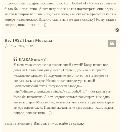
к
http://odintsovgrigori.ucoz.ru/index/ku ... boda/0-174
- без карты все
н
было бы непонятно. А вот недавно захотел посмотреть еще одно
а
место в старой Москве - но, оказалось, что скачать фрагмент карты
ч
теперь невозможно. Именно скачать, а не дать ссылку! Кому задать
а
вопрос, пока не знаю ....))
л
В
у
е
Re: 1952 План Москвы
р
н
С
01 окт 2014, 13:02
о
у
о
т
б
KASKAD писал(а):
щ
ь
е
У меня тоже совершенно аналогичный случай! Когда нашел все
с
н
дома на Поклонной улице и свой Старый Дом - то был просто
и
я
е
несказанно удивлен. И подумать не мог, что вся эта планировка
к
сохранилась на карте. Использовал этот ресурс в своей
н
ностальгической статье Кутузовская слобода -
а
http://odintsovgrigori.ucoz.ru/index/ku ... boda/0-174
- без карты все
ч
было бы непонятно. А вот недавно захотел посмотреть еще одно
а
место в старой Москве - но, оказалось, что скачать фрагмент карты
л
теперь невозможно. Именно скачать, а не дать ссылку! Кому задать
у
вопрос, пока не знаю ....))
Замечательные у Вас статьи - спасибо за ссылку.