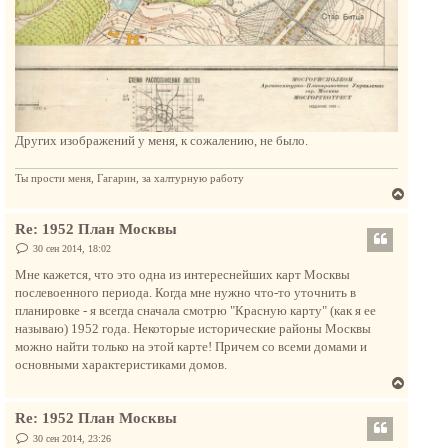
Других изображений у меня, к сожалению, не было.
Ты прости меня, Гагарин, за халтурную работу
В
е
Re: 1952 План Москвы
р
н
С
30 сен 2014, 18:02
о
у
о
Мне кажется, что это одна из интереснейших карт Москвы
т
б
послевоенного периода. Когда мне нужно что-то уточнить в
щ
ь
е
планировке - я всегда сначала смотрю "Красную карту" (как я ее
с
н
называю) 1952 года. Некоторые исторические районы Москвы
и
я
е
можно найти только на этой карте! Причем со всеми домами и
к
основными характеристиками домов.
н
В
а
е
ч
Re: 1952 План Москвы
р
а
н
С
30 сен 2014, 23:26
л