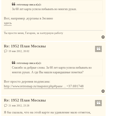
т
б
retromap писал(а):
щ
ь
е
За 60 лет карта успела побывать во многих руках.
с
н
и
я
е
Вот, например ,курганы в Зюзино
к
здесь
н
а
Ты прости меня, Гагарин, за халтурную работу
ч
В
а
е
л
Re: 1952 План Москвы
р
у
н
С
19 янв 2012, 20:02
о
у
о
т
б
retromap писал(а):
щ
ь
е
Спасибо за добрые слова. За 60 лет карта успела побывать во
с
н
многих руках. А где Вы нашли карандашные пометки?
и
я
е
к
Вот просто деревня подписана:
н
http://www.retromap.ru/mapster.php#pane ... =37.691748
а
В
ч
е
а
Re: 1952 План Москвы
р
л
н
С
21 янв 2012, 23:28
у
о
у
о
Я бы сказала, что на этой карте на удивление мало отметок,
т
б