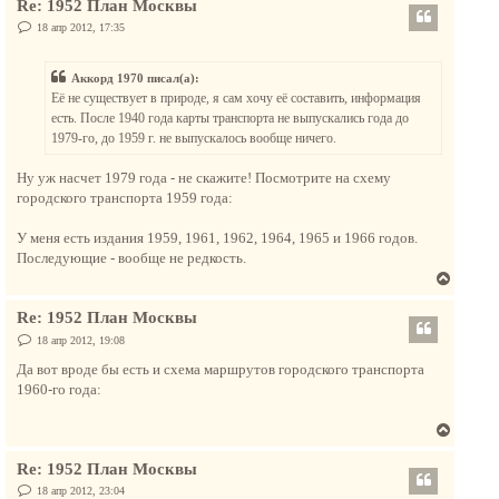
Re: 1952 План Москвы
р
н
н
С
18 апр 2012, 17:35
а
о
у
о
ч
т
б
а
Аккорд 1970 писал(а):
щ
ь
е
л
Её не существует в природе, я сам хочу её составить, информация
с
н
у
есть. После 1940 года карты транспорта не выпускались года до
и
я
е
1979-го, до 1959 г. не выпускалось вообще ничего.
к
н
Ну уж насчет 1979 года - не скажите! Посмотрите на схему
а
городского транспорта 1959 года:
ч
а
У меня есть издания 1959, 1961, 1962, 1964, 1965 и 1966 годов.
л
Последующие - вообще не редкость.
у
В
е
Re: 1952 План Москвы
р
н
С
18 апр 2012, 19:08
о
у
о
Да вот вроде бы есть и схема маршрутов городского транспорта
т
б
1960-го года:
щ
ь
е
с
н
В
и
я
е
е
к
Re: 1952 План Москвы
р
н
н
С
18 апр 2012, 23:04