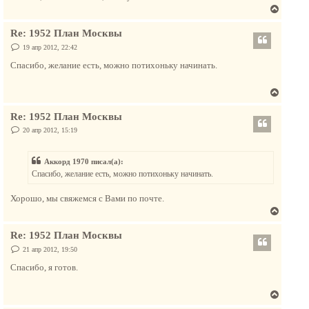
В
е
Re: 1952 План Москвы
р
н
С
19 апр 2012, 22:42
о
у
о
Спасибо, желание есть, можно потихоньку начинать.
т
б
щ
ь
е
В
с
н
и
е
я
е
Re: 1952 План Москвы
р
к
н
С
20 апр 2012, 15:19
н
о
у
а
о
т
б
ч
Аккорд 1970 писал(а):
щ
ь
а
е
Спасибо, желание есть, можно потихоньку начинать.
с
н
л
и
я
у
е
Хорошо, мы свяжемся с Вами по почте.
к
В
н
е
а
Re: 1952 План Москвы
р
ч
н
С
21 апр 2012, 19:50
а
о
у
о
л
Спасибо, я готов.
т
б
у
щ
ь
е
В
с
н
и
е