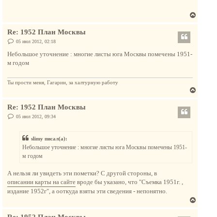
т
щ
ь
е
В
с
н
и
е
я
е
Re: 1952 План Москвы
р
к
н
С
05 июл 2012, 02:18
н
о
у
а
о
Небольшое уточнение : многие листы юга Москвы помечены 1951-
т
б
ч
м годом
щ
ь
а
е
с
н
л
и
Ты прости меня, Гагарин, за халтурную работу
я
у
е
В
к
е
н
Re: 1952 План Москвы
р
а
н
С
05 июл 2012, 09:34
ч
о
у
о
а
т
б
л
slimy писал(а):
щ
ь
е
у
Небольшое уточнение : многие листы юга Москвы помечены 1951-
с
н
м годом
и
я
е
к
А нельзя ли увидеть эти пометки? С другой стороны, в
н
описании карты на сайте
вроде бы указано, что "Съемка 1951г. ,
а
издание 1952г", а ооткуда взяты эти сведения - непонятно.
ч
В
а
е
л