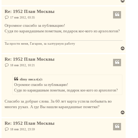
В
н
е
а
Re: 1952 План Москвы
р
ч
н
С
17 янв 2012, 03:35
а
о
у
л
о
Огромное спасибо за публикацию!
т
б
у
Судя по карандашным пометкам, подарок кое-кого из археологов?
щ
ь
е
с
н
и
Ты прости меня, Гагарин, за халтурную работу
я
е
В
к
е
н
Re: 1952 План Москвы
р
а
н
С
18 янв 2012, 10:21
ч
о
у
о
а
т
б
л
slimy писал(а):
щ
ь
е
у
Огромное спасибо за публикацию!
с
н
Судя по карандашным пометкам, подарок кое-кого из археологов?
и
я
е
к
Спасибо за добрые слова. За 60 лет карта успела побывать во
н
многих руках. А где Вы нашли карандашные пометки?
а
В
ч
е
а
Re: 1952 План Москвы
р
л
н
С
18 янв 2012, 23:59
у
о
у
о