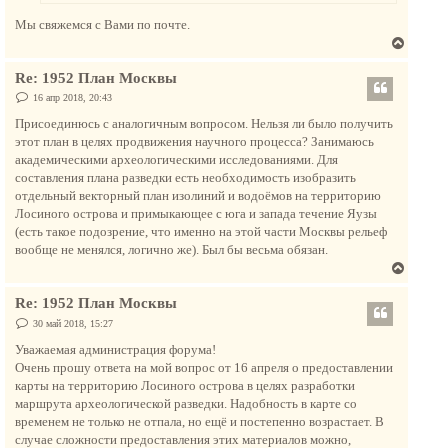
н
Мы свяжемся с Вами по почте.
а
В
ч
е
а
Re: 1952 План Москвы
р
л
н
С
16 апр 2018, 20:43
у
о
у
о
Присоединюсь с аналогичным вопросом. Нельзя ли было получить
т
б
этот план в целях продвижения научного процесса? Занимаюсь
щ
ь
е
академическими археологическими исследованиями. Для
с
н
составления плана разведки есть необходимость изобразить
и
я
е
отдельный векторный план изолиний и водоёмов на территорию
к
Лосиного острова и примыкающее с юга и запада течение Яузы
н
(есть такое подозрение, что именно на этой части Москвы рельеф
а
вообще не менялся, логично же). Был бы весьма обязан.
ч
В
а
е
л
Re: 1952 План Москвы
р
у
н
С
30 май 2018, 15:27
о
у
о
Уважаемая администрация форума!
т
б
Очень прошу ответа на мой вопрос от 16 апреля о предоставлении
щ
ь
е
карты на территорию Лосиного острова в целях разработки
с
н
маршрута археологической разведки. Надобность в карте со
и
я
е
временем не только не отпала, но ещё и постепенно возрастает. В
к
случае сложности предоставления этих материалов можно,