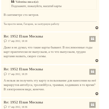
у
Valentina писал(а):
щ
ь
е
Подскажите, пожалуйста, масштаб карты
с
н
и
я
е
В сантиметре сто метров.
к
н
Ты прости меня, Гагарин, за халтурную работу
а
В
ч
е
а
Re: 1952 План Москвы
р
л
н
С
17 апр 2012, 18:18
у
о
у
о
Даже и не думал, что такие карты бывают. В послевоенные годы
т
б
карт практически не выпускали, а то что выпускали, трудно
щ
ь
е
картами назвать, скорее схемы.
с
н
В
и
я
е
е
к
Re: 1952 План Москвы
р
н
н
С
17 апр 2012, 18:29
а
о
у
о
А нельзя ли получить эту карту в пользование для нанесения на неё
ч
т
б
маршрутов автобуса, троллейбуса, трамвая, ходивших в то время?
а
щ
ь
е
В электронном виде, конечно.
л
с
н
у
В
и
я
е
е
к
Re: 1952 План Москвы
р
н
н
С
17 апр 2012, 18:36
а