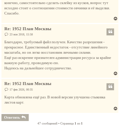
н
конечно, самостоятельно сделать склейку из кусков, вопрос тут
а
исходно стоит о соотношении стоимости овчинки и её выделки.
ч
Спасибо.
а
В
л
е
у
Re: 1952 План Москвы
р
н
С
23 ноя 2018, 15:58
о
у
о
Благодарю, требуемый файл получен. Качество разрешения -
т
б
прекрасное. Единственный недостаток - отсутствие линейного
щ
ь
е
масштаба, но он легко восстановим личными силами.
с
н
Ещё раз искренне признателен администрации ресурса за крайне
и
я
е
важную работу, проводимую ею.
к
Надеюсь на дальнейшее сотрудничество.
н
В
а
е
ч
Re: 1952 План Москвы
р
а
н
С
17 фев 2026, 00:35
л
о
у
о
Карта обновлена ещё раз. В новой версии улучшена стыковка
у
т
б
листов карт.
щ
ь
е
В
с
н
и
е
я
Ответить
е
р
к
47 сообщений • Страница
1
из
1
н
н
у