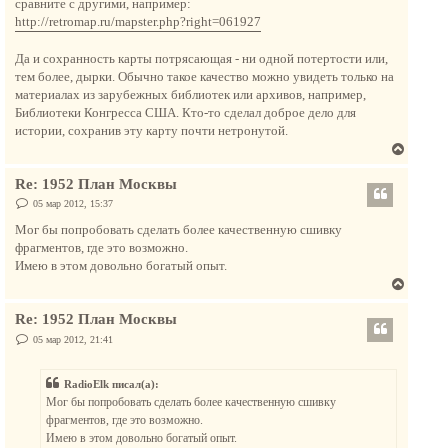
сравните с другими, например:
щ
ь
е
http://retromap.ru/mapster.php?right=061927
с
н
и
я
е
Да и сохранность карты потрясающая - ни одной потертости или,
к
тем более, дырки. Обычно такое качество можно увидеть только на
н
материалах из зарубежных библиотек или архивов, например,
а
Библиотеки Конгресса США. Кто-то сделал доброе дело для
ч
истории, сохранив эту карту почти нетронутой.
а
В
л
е
у
Re: 1952 План Москвы
р
н
С
05 мар 2012, 15:37
о
у
о
Мог бы попробовать сделать более качественную сшивку
т
б
фрагментов, где это возможно.
щ
ь
е
Имею в этом довольно богатый опыт.
с
н
В
и
я
е
е
к
Re: 1952 План Москвы
р
н
н
С
05 мар 2012, 21:41
а
о
у
о
ч
т
б
а
RadioElk писал(а):
щ
ь
е
л
Мог бы попробовать сделать более качественную сшивку
с
н
у
фрагментов, где это возможно.
и
я
е
Имею в этом довольно богатый опыт.
к