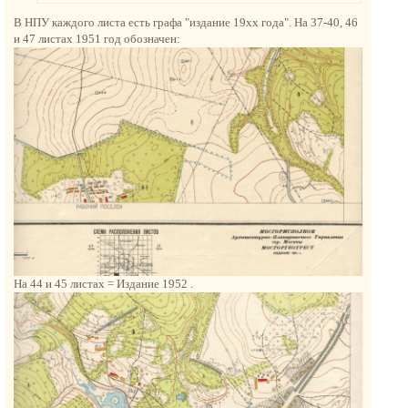
н
В НПУ каждого листа есть графа "издание 19хх года". На 37-40, 46
а
и 47 листах 1951 год обозначен:
ч
а
л
у
На 44 и 45 листах = Издание 1952 .