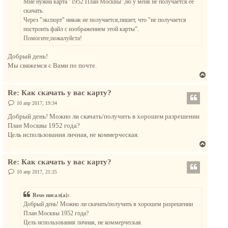
Мне нужна карта "1952 План Москвы",но у меня не получается ее
и
я
е
скачать.
к
Через "экспорт" никак не получается,пишет, что "не получается
н
построить файл с изображением этой карты".
а
Помогите,пожалуйста!
ч
а
Добрый день!
л
Мы свяжемся с Вами по почте.
у
В
е
Re: Как скачать у вас карту?
р
н
С
10 апр 2017, 19:34
о
у
о
Добрый день! Можно ли скачать/получить в хорошем разрешении
т
б
План Москвы 1952 года?
щ
ь
е
Цель использования личная, не коммерческая.
с
н
В
и
я
е
е
к
Re: Как скачать у вас карту?
р
н
н
С
10 апр 2017, 21:25
а
о
у
о
ч
т
б
а
Reus писал(а):
щ
ь
е
л
Добрый день! Можно ли скачать/получить в хорошем разрешении
с
н
у
План Москвы 1952 года?
и
я
е
Цель использования личная, не коммерческая.
к