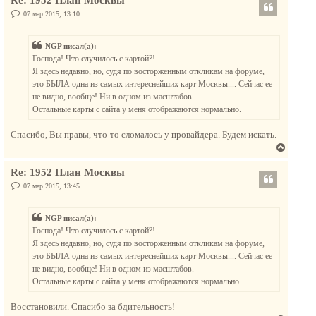
р
ч
н
С
07 мар 2015, 13:10
а
о
у
о
л
т
б
у
NGP писал(а):
щ
ь
е
Господа! Что случилось с картой?!
с
н
Я здесь недавно, но, судя по восторженным откликам на форуме,
и
я
е
это БЫЛА одна из самых интереснейших карт Москвы.... Сейчас ее
к
не видно, вообще! Ни в одном из масштабов.
н
Остальные карты с сайта у меня отображаются нормально.
а
ч
Спасибо, Вы правы, что-то сломалось у провайдера. Будем искать.
а
В
л
е
у
Re: 1952 План Москвы
р
н
С
07 мар 2015, 13:45
о
у
о
т
б
NGP писал(а):
щ
ь
е
Господа! Что случилось с картой?!
с
н
Я здесь недавно, но, судя по восторженным откликам на форуме,
и
я
е
это БЫЛА одна из самых интереснейших карт Москвы.... Сейчас ее
к
не видно, вообще! Ни в одном из масштабов.
н
Остальные карты с сайта у меня отображаются нормально.
а
ч
Восстановили. Спасибо за бдительность!
а