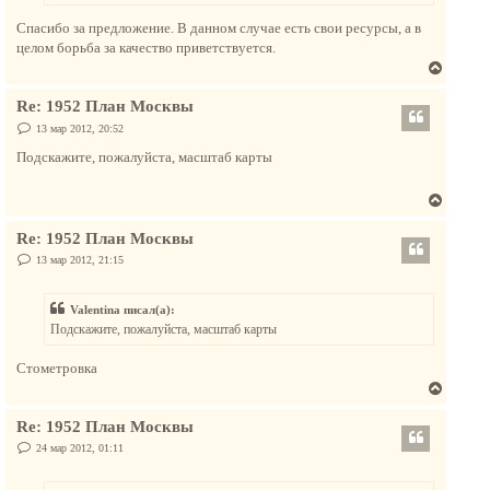
н
Спасибо за предложение. В данном случае есть свои ресурсы, а в
а
целом борьба за качество приветствуется.
ч
В
а
е
л
Re: 1952 План Москвы
р
у
н
С
13 мар 2012, 20:52
о
у
о
Подскажите, пожалуйста, масштаб карты
т
б
щ
ь
е
В
с
н
и
е
я
е
Re: 1952 План Москвы
р
к
н
С
13 мар 2012, 21:15
н
о
у
а
о
т
б
ч
Valentina писал(а):
щ
ь
а
е
Подскажите, пожалуйста, масштаб карты
с
н
л
и
я
у
е
Стометровка
к
В
н
е
а
Re: 1952 План Москвы
р
ч
н
С
24 мар 2012, 01:11
а
о
у
о
л
т
б