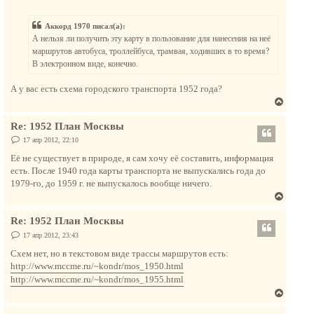
о
у
о
ч
т
б
а
Аккорд 1970 писал(а):
щ
ь
е
л
А нельзя ли получить эту карту в пользование для нанесения на неё
с
н
у
маршрутов автобуса, троллейбуса, трамвая, ходивших в то время?
и
я
е
В электронном виде, конечно.
к
н
А у вас есть схема городского транспорта 1952 года?
а
В
ч
е
а
Re: 1952 План Москвы
р
л
н
С
17 апр 2012, 22:10
у
о
у
о
Её не существует в природе, я сам хочу её составить, информация
т
б
есть. После 1940 года карты транспорта не выпускались года до
щ
ь
е
1979-го, до 1959 г. не выпускалось вообще ничего.
с
н
В
и
я
е
е
к
Re: 1952 План Москвы
р
н
н
С
17 апр 2012, 23:43
а
о
у
о
Схем нет, но в текстовом виде трассы маршрутов есть:
ч
т
б
http://www.mccme.ru/~kondr/mos_1950.html
а
щ
ь
е
л
http://www.mccme.ru/~kondr/mos_1955.html
с
н
у
В
и
я
е
е
к