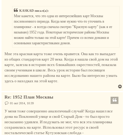
о
у
о
у
т
б
KASKAD писал(а):
щ
ь
е
Мне кажется, что это одна из интереснейших карт Москвы
с
н
послевоенного периода. Когда мне нужно что-то уточнить в
и
я
е
планировке - я всегда сначала смотрю "Красную карту" (как я ее
к
называю) 1952 года. Некоторые исторические районы Москвы
н
можно найти только на этой карте! Причем со всеми домами и
а
основными характеристиками домов.
ч
а
Мне эта красная карта тоже очень нравится. Она как то выпадает
л
из общих стандартов карт 20 века. Когда я нашла свой дом на этой
у
карте, залезла в историю всех ближайших окрестностей, показала
своим ученикам в школе. Весь урок истории был посвящен
исследованию нашего района на карте. Было бы интересно узнать
здесь о находках на этой карте.
В
е
Re: 1952 План Москвы
р
н
С
01 окт 2014, 10:39
о
у
о
У меня тоже совершенно аналогичный случай! Когда нашел все
т
б
дома на Поклонной улице и свой Старый Дом - то был просто
щ
ь
е
несказанно удивлен. И подумать не мог, что вся эта планировка
с
н
сохранилась на карте. Использовал этот ресурс в своей
и
я
е
ностальгической статье Кутузовская слобода -