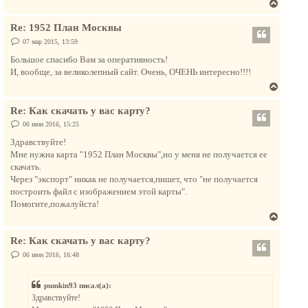
В
л
е
у
Re: 1952 План Москвы
р
н
С
07 мар 2015, 13:59
о
у
о
Большое спасибо Вам за оперативность!
т
б
И, вообще, за великолепный сайт. Очень, ОЧЕНЬ интересно!!!!
щ
ь
е
В
с
н
и
е
я
е
Re: Как скачать у вас карту?
р
к
н
С
06 июн 2016, 15:25
н
о
у
а
о
Здравствуйте!
т
б
ч
Мне нужна карта "1952 План Москвы",но у меня не получается ее
щ
ь
а
е
скачать.
с
н
л
Через "экспорт" никак не получается,пишет, что "не получается
и
я
у
е
построить файл с изображением этой карты".
к
Помогите,пожалуйста!
н
В
а
е
ч
Re: Как скачать у вас карту?
р
а
н
С
06 июн 2016, 16:48
л
о
у
о
у
т
б
pumkin93 писал(а):
щ
ь
е
Здравствуйте!
с
н