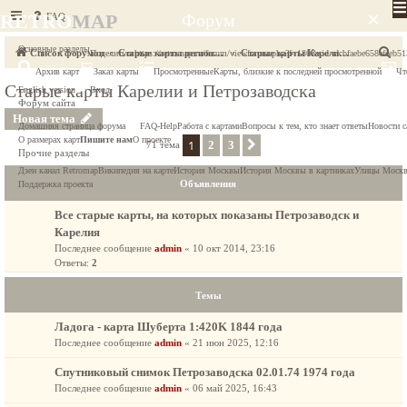
×
RETRO
MAP
FAQ
Форум
Основные разделы
П
Список форумов
Старые карты регионов России
Старые карты Карелии и Петрозаводска
Поделиться
https://retromap.ru/forum/viewforum.php?f=186&sid=dcbfaebe658efeeb
Архив карт
Заказ карты
Просмотренные
Карты, близкие к последней просмотренной
Чт
о
Старые карты Карелии и Петрозаводска
English version
Вход
и
Форум сайта
Новая тема
с
Домашняя страница форума
FAQ-Help
Работа с картами
Вопросы к тем, кто знает ответы
Новости с
к
О размерах карт
Пишите нам
О проекте
1
2
3
71 тема
След.
Прочие разделы
Дзен канал Retromap
Википедия на карте
История Москвы
История Москвы в картинках
Улицы Моск
Объявления
Поддержка проекта
Все старые карты, на которых показаны Петрозаводск и
Карелия
Последнее сообщение
admin
«
10 окт 2014, 23:16
Ответы:
2
Темы
Ладога - карта Шуберта 1:420K 1844 года
Последнее сообщение
admin
«
21 июн 2025, 12:16
Спутниковый снимок Петрозаводска 02.01.74 1974 года
Последнее сообщение
admin
«
06 май 2025, 16:43