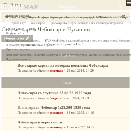
×
RETRO
MAP
FAQ
Форум
Основные разделы
П
Список форумов
Старые карты регионов России
Старые карты Чебоксар и Чувашии
Поделиться
https://retromap.ru/forum/viewforum.php?f=138&sid=dcbfaebe658efeeb
Архив карт
Заказ карты
Просмотренные
Карты, близкие к последней просмотренной
Чт
о
Старые карты Чебоксар и Чувашии
English version
Вход
и
Форум сайта
Новая тема
с
Домашняя страница форума
FAQ-Help
Работа с картами
Вопросы к тем, кто знает ответы
Новости с
22 темы • Страница
1
из
1
к
О размерах карт
Пишите нам
О проекте
Прочие разделы
Дзен канал Retromap
Википедия на карте
История Москвы
История Москвы в картинках
Улицы Моск
Объявления
Поддержка проекта
Все старые карты, на которых показаны Чебоксары
Последнее сообщение
retromap
«
29 май 2014, 14:29
Темы
Чебоксары со спутника 25.08.72 1972 года
Последнее сообщение
Sergei
«
12 апр 2024, 21:59
Плaн гopoдa Чeбoкcap 1:25,200 1829 года
Последнее сообщение
retromap
«
14 май 2023, 14:16
Чебоксары и окрестности
Последнее сообщение
retromap
«
15 июн 2022, 14:22