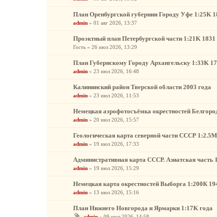
План Оренбургской губернии Городу Уфе 1:25K 1
admin
»
01 авг 2026, 13:37
Проэктный план Петербургской части 1:21K 1831
Гость
»
26 июл 2026, 13:29
План Губернскому Городу Архангельску 1:33K 17
admin
»
23 июл 2026, 16:48
Калининский район Тверской области 2003 года
admin
»
23 июл 2026, 11:53
Немецкая аэрофотосъёмка окрестностей Белгорода
admin
»
20 июл 2026, 15:57
Геологическая карта северной части СССР 1:2.5М 1
admin
»
19 июл 2026, 17:33
Административная карта СССР. Азиатская часть 
admin
»
19 июл 2026, 15:29
Немецкая карта окрестностей Выборга 1:200К 19
admin
»
13 июл 2026, 15:16
План Нижнего Новгорода и Ярмарки 1:17K года
admin
»
09 июл 2026, 14:58