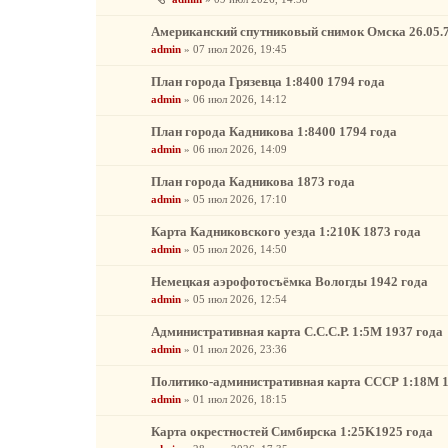
Американский спутниковый снимок Омска 26.05.
admin
»
07 июл 2026, 19:45
План города Грязевца 1:8400 1794 года
admin
»
06 июл 2026, 14:12
План города Кадникова 1:8400 1794 года
admin
»
06 июл 2026, 14:09
План города Кадникова 1873 года
admin
»
05 июл 2026, 17:10
Карта Кадниковского уезда 1:210К 1873 года
admin
»
05 июл 2026, 14:50
Немецкая аэрофотосъёмка Вологды 1942 года
admin
»
05 июл 2026, 12:54
Административная карта С.С.С.Р. 1:5М 1937 года
admin
»
01 июл 2026, 23:36
Политико-административная карта СССР 1:18М 1
admin
»
01 июл 2026, 18:15
Карта окрестностей Симбирска 1:25K1925 года