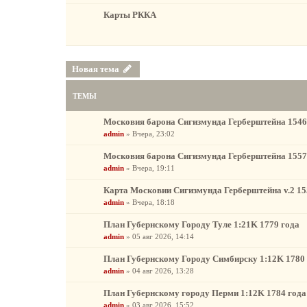
Карты РККА
Новая тема
ТЕМЫ
Московия барона Сигизмунда Герберштейна 1546
admin
»
Вчера, 23:02
Московия барона Сигизмунда Герберштейна 1557
admin
»
Вчера, 19:11
Карта Московии Сигизмунда Герберштейна v.2 15
admin
»
Вчера, 18:18
План Губернскому Городу Туле 1:21K 1779 года
admin
»
05 авг 2026, 14:14
План Губернскому Городу Симбирску 1:12K 1780
admin
»
04 авг 2026, 13:28
План Губернскому городу Перми 1:12K 1784 года
admin
»
03 авг 2026, 15:52