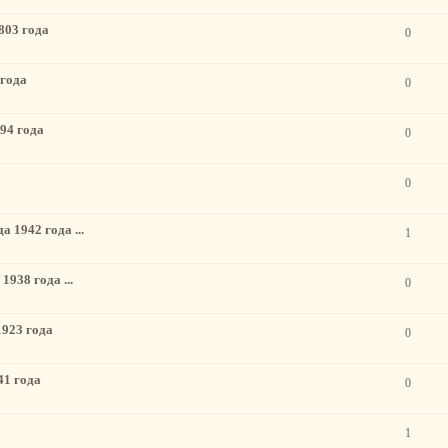
803 года
0
 года
0
94 года
0
0
 1942 года ...
1
938 года ...
0
1923 года
0
41 года
0
1