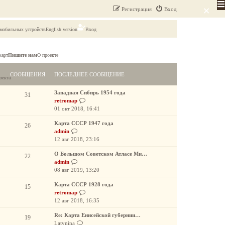
×
Регистрация
Вход
 мобильных устройств
English version
Вход
карт
Пишите нам
О проекте
СООБЩЕНИЯ
ПОСЛЕДНЕЕ СООБЩЕНИЕ
оекта
Западная Сибирь 1954 года
31
П
retromap
е
01 окт 2018, 16:41
р
Карта СССР 1947 года
е
26
П
admin
й
е
12 авг 2018, 23:16
т
р
и
О Большом Советском Атласе Ми…
е
22
к
П
admin
й
п
е
08 авг 2019, 13:20
т
о
р
и
с
Карта СССР 1928 года
е
15
к
л
П
retromap
й
п
е
е
12 авг 2018, 16:35
т
о
д
р
и
с
н
Re: Карта Енисейской губернии…
е
19
к
л
е
П
Latynina
й