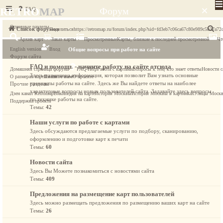
×
RETRO
MAP
FAQ
Форум
Основные разделы
П
Список форумов
Поделиться
https://retromap.ru/forum/index.php?sid=fd3eb7c06ca67c80e989c5b37a72
Архив карт
Заказ карты
Просмотренные
Карты, близкие к последней просмотренной
Чт
о
English version
Вход
Общие вопросы при работе на сайте
и
Форум сайта
с
FAQ и помощь - начните работу на сайте отсюда
Домашняя страница форума
FAQ-Help
Работа с картами
Вопросы к тем, кто знает ответы
Новости с
Здесь размещена информация, которая позволит Вам узнать основные
к
О размерах карт
Пишите нам
О проекте
принципы работы на сайте. Здесь же Вы найдете ответы на наиболее
Прочие разделы
характерные вопросы новых пользователей сайта. Задавайте здесь вопросы
Дзен канал Retromap
Википедия на карте
История Москвы
История Москвы в картинках
Улицы Моск
по технике работы на сайте.
Поддержка проекта
Темы:
42
Наши услуги по работе с картами
Здесь обсуждаются предлагаемые услуги по подбору, сканированию,
оформлению и подготовке карт к печати
Темы:
60
Новости сайта
Здесь Вы Можете познакомиться с новостями сайта
Темы:
409
Предложения на размещение карт пользователей
Здесь можно размещать предложения по размещению ваших карт на сайте
Темы:
26