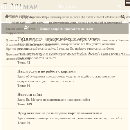
×
RETRO
MAP
FAQ
Форум
Основные разделы
П
Список форумов
Поделиться
https://retromap.ru/forum/index.php?sid=b9c1b5a943c38465f6e4ef98a6db
Архив карт
Заказ карты
Просмотренные
Карты, близкие к последней просмотренной
Чт
о
English version
Вход
Общие вопросы при работе на сайте
и
Форум сайта
с
FAQ и помощь - начните работу на сайте отсюда
Домашняя страница форума
FAQ-Help
Работа с картами
Вопросы к тем, кто знает ответы
Новости с
Здесь размещена информация, которая позволит Вам узнать основные
к
О размерах карт
Пишите нам
О проекте
принципы работы на сайте. Здесь же Вы найдете ответы на наиболее
Прочие разделы
характерные вопросы новых пользователей сайта. Задавайте здесь вопросы
Дзен канал Retromap
Википедия на карте
История Москвы
История Москвы в картинках
Улицы Моск
по технике работы на сайте.
Поддержка проекта
Темы:
42
Наши услуги по работе с картами
Здесь обсуждаются предлагаемые услуги по подбору, сканированию,
оформлению и подготовке карт к печати
Темы:
60
Новости сайта
Здесь Вы Можете познакомиться с новостями сайта
Темы:
409
Предложения на размещение карт пользователей
Здесь можно размещать предложения по размещению ваших карт на сайте
Темы:
26