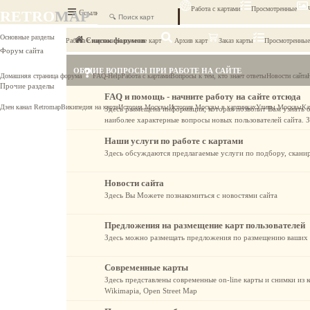
Работа с картами
Просмотренные
RETRO
MAP
Ссылки
FAQ
Основные разделы
Список форумов
Работа с картами
Наложение карт
Архив карт
Заказ карты
Просмотренные
Форум сайта
ОБЩИЕ ВОПРОСЫ ПРИ РАБОТЕ НА САЙТЕ
Домашняя страница форума
FAQ-Help
Работа с картами
Вопросы к тем, кто знает ответы
Новости сайта
Прочие разделы
FAQ и помощь - начните работу на сайте отсюда
Дзен канал Retromap
Википедия на карте
История Москвы
История Москвы в картинках
Улицы Москвы
Ка
Здесь размещена информация, которая позволит Вам узнать 
наиболее характерные вопросы новых пользователей сайта. З
Наши услуги по работе с картами
Здесь обсуждаются предлагаемые услуги по подбору, скани
Новости сайта
Здесь Вы Можете познакомиться с новостями сайта
Предложения на размещение карт пользователей
Здесь можно размещать предложения по размещению ваших к
Современные карты
Здесь представлены современные on-line карты и снимки из к
Wikimapia, Open Street Map