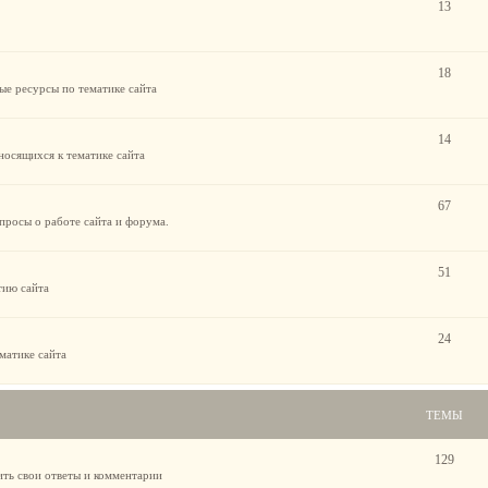
13
18
ые ресурсы по тематике сайта
14
носящихся к тематике сайта
67
просы о работе сайта и форума.
51
тию сайта
24
матике сайта
ТЕМЫ
129
ить свои ответы и комментарии