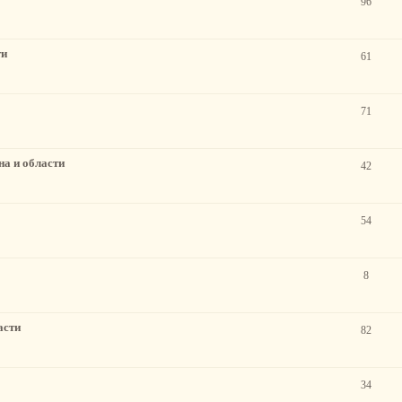
96
ти
61
71
а и области
42
54
8
асти
82
34