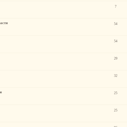
7
ласти
54
54
29
32
и
25
25