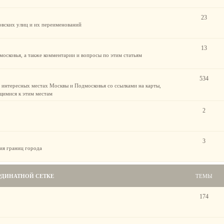
23
овских улиц и их переименований
13
осковья, а также комментарии и вопросы по этим статьям
534
 интересных местах Москвы и Подмосковья со ссылками на карты,
щимися к этим местам
2
3
ия границ города
РДИНАТНОЙ СЕТКЕ
ТЕМЫ
174