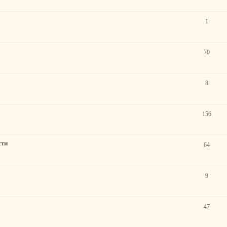
1
70
8
156
сти
64
9
47