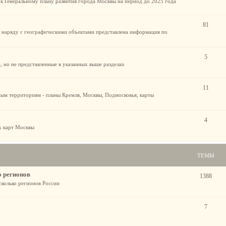
 к Генеральному плану развития города Москвы на период до 2025 года
81
х наряду с географическими объектами представлена информация по
5
, но не представленные в указанных выше разделах
11
мым территориям - планы Кремля, Москвы, Подмосковья, карты
4
ах карт Москвы
ТЕМЫ
о регионов
1388
сколько регионов России
7