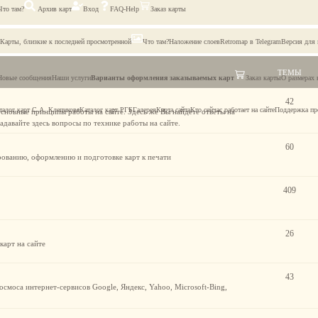
Что там?
Архив карт
Вход
FAQ-Help
Заказ карты
Карты, близкие к последней просмотренной
Что там?
Наложение слоев
Retromap в Telegram
Версия для
ТЕМЫ
Новые сообщения
Наши услуги
Варианты оформления заказываемых карт
Заказ карты
О размерах 
42
талог карт С.А. Клепикова
Каталог карт РГБ
Галерея
Карта сайта
Кто сейчас работает на сайте
Поддержка пр
основные принципы работы на сайте. Здесь же Вы найдете ответы на
адавайте здесь вопросы по технике работы на сайте.
60
рованию, оформлению и подготовке карт к печати
409
26
арт на сайте
43
осмоса интернет-сервисов Google, Яндекс, Yahoo, Microsoft-Bing,