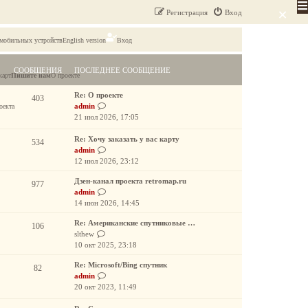
×
Регистрация
Вход
 мобильных устройств
English version
Вход
СООБЩЕНИЯ
ПОСЛЕДНЕЕ СООБЩЕНИЕ
карт
Пишите нам
О проекте
Re: О проекте
403
П
admin
оекта
е
21 июл 2026, 17:05
р
е
Re: Хочу заказать у вас карту
534
й
П
admin
т
е
12 июл 2026, 23:12
и
р
Дзен-канал проекта retromap.ru
к
е
977
П
admin
п
й
е
14 июн 2026, 14:45
о
т
р
с
и
Re: Американские спутниковые …
е
106
л
к
П
slthew
й
е
п
е
10 окт 2025, 23:18
т
д
о
р
и
н
с
Re: Microsoft/Bing спутник
е
82
к
е
л
П
admin
й
п
м
е
е
20 окт 2023, 11:49
т
о
у
д
р
и
с
с
н