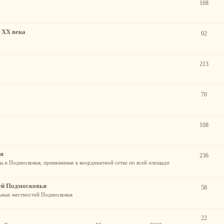
168
 XX века
92
213
70
108
ья
236
 и Подмосковья, привязанные к координатной сетке по всей площади
ей Подмосковья
58
ьных местностей Подмосковья
22