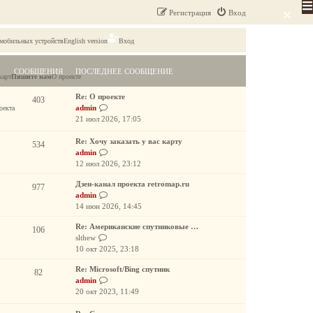
×
Регистрация
Вход
 мобильных устройств
English version
Вход
СООБЩЕНИЯ
ПОСЛЕДНЕЕ СООБЩЕНИЕ
карт
Пишите нам
О проекте
Re: О проекте
403
П
admin
оекта
е
21 июл 2026, 17:05
р
е
Re: Хочу заказать у вас карту
534
й
П
admin
т
е
12 июл 2026, 23:12
и
р
Дзен-канал проекта retromap.ru
к
е
977
П
admin
п
й
е
14 июн 2026, 14:45
о
т
р
с
и
Re: Американские спутниковые …
е
106
л
к
П
slthew
й
е
п
е
10 окт 2025, 23:18
т
д
о
р
и
н
с
Re: Microsoft/Bing спутник
е
82
к
е
л
П
admin
й
п
м
е
е
20 окт 2023, 11:49
т
о
у
д
р
и
с
с
н