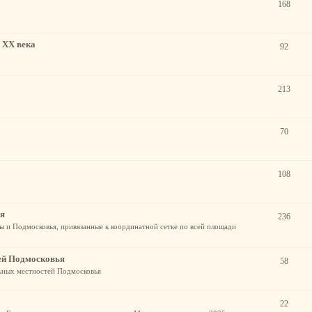
168
 XX века
92
213
70
108
ья
236
 и Подмосковья, привязанные к координатной сетке по всей площади
ей Подмосковья
58
ьных местностей Подмосковья
22