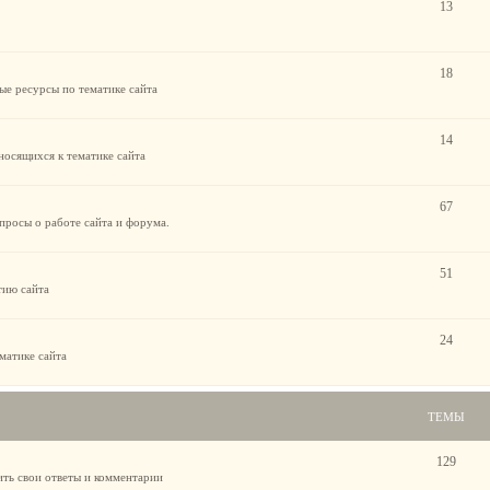
13
18
ые ресурсы по тематике сайта
14
носящихся к тематике сайта
67
просы о работе сайта и форума.
51
тию сайта
24
матике сайта
ТЕМЫ
129
ить свои ответы и комментарии