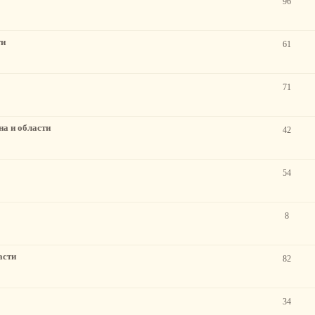
96
ти
61
71
а и области
42
54
8
асти
82
34