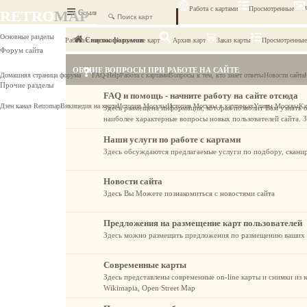
Работа с картами
Просмотренные
RETRO
MAP
Ссылки
FAQ
Основные разделы
Список форумов
Работа с картами
Наложение карт
Архив карт
Заказ карты
Просмотренные
Форум сайта
ОБЩИЕ ВОПРОСЫ ПРИ РАБОТЕ НА САЙТЕ
Домашняя страница форума
FAQ-Help
Работа с картами
Вопросы к тем, кто знает ответы
Новости сайта
Прочие разделы
FAQ и помощь - начните работу на сайте отсюда
Дзен канал Retromap
Википедия на карте
История Москвы
История Москвы в картинках
Улицы Москвы
Ка
Здесь размещена информация, которая позволит Вам узнать 
наиболее характерные вопросы новых пользователей сайта. З
Наши услуги по работе с картами
Здесь обсуждаются предлагаемые услуги по подбору, скани
Новости сайта
Здесь Вы Можете познакомиться с новостями сайта
Предложения на размещение карт пользователей
Здесь можно размещать предложения по размещению ваших к
Современные карты
Здесь представлены современные on-line карты и снимки из к
Wikimapia, Open Street Map