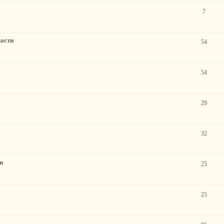
7
ласти
54
54
29
32
и
25
25