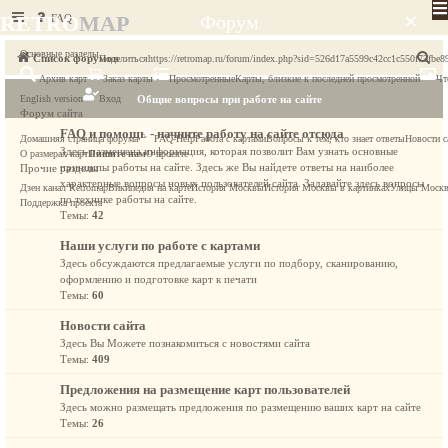
×
RETRO
MAP
FAQ
Форум
Основные разделы
П
Список форумов
Поделиться
https://retromap.ru/forum/index.php?sid=526d17a5599c42cc1c550f73fbe8
Архив карт
Заказ карты
Просмотренные
Карты, близкие к последней просмотренной
Чт
о
English version
Вход
Общие вопросы при работе на сайте
и
Форум сайта
с
FAQ и помощь - начните работу на сайте отсюда
Домашняя страница форума
FAQ-Help
Работа с картами
Вопросы к тем, кто знает ответы
Новости с
Здесь размещена информация, которая позволит Вам узнать основные
к
О размерах карт
Пишите нам
О проекте
принципы работы на сайте. Здесь же Вы найдете ответы на наиболее
Прочие разделы
характерные вопросы новых пользователей сайта. Задавайте здесь вопросы
Дзен канал Retromap
Википедия на карте
История Москвы
История Москвы в картинках
Улицы Моск
по технике работы на сайте.
Поддержка проекта
Темы:
42
Наши услуги по работе с картами
Здесь обсуждаются предлагаемые услуги по подбору, сканированию,
оформлению и подготовке карт к печати
Темы:
60
Новости сайта
Здесь Вы Можете познакомиться с новостями сайта
Темы:
409
Предложения на размещение карт пользователей
Здесь можно размещать предложения по размещению ваших карт на сайте
Темы:
26