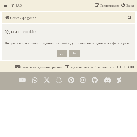
FAQ
Регистрация
Вход
П
Список форумов
о
Удалить cookies
и
с
Вы уверены, что хотите удалить все cookie, установленные данной конференцией?
к
Связаться с администрацией
Удалить cookies
Часовой пояс:
UTC+04:00