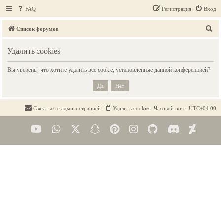
FAQ
Регистрация
Вход
П
Список форумов
о
Удалить cookies
и
с
Вы уверены, что хотите удалить все cookie, установленные данной конференцией?
к
Связаться с администрацией
Удалить cookies
Часовой пояс:
UTC+04:00