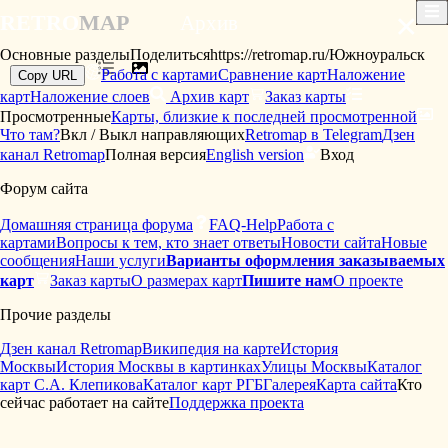
×
RETRO
MAP
Архив
Основные разделы
Поделиться
https://retromap.ru/Южноуральск
Работа с картами
Сравнение карт
Наложение
Copy URL
карт
Наложение слоев
Архив карт
Заказ карты
Просмотренные
Карты, близкие к последней просмотренной
Что там?
Вкл / Выкл направляющих
Retromap в Telegram
Дзен
канал Retromap
Полная версия
English version
Вход
Форум сайта
Домашняя страница форума
FAQ-Help
Работа с
картами
Вопросы к тем, кто знает ответы
Новости сайта
Новые
сообщения
Наши услуги
Варианты оформления заказываемых
карт
Заказ карты
О размерах карт
Пишите нам
О проекте
Прочие разделы
Дзен канал Retromap
Википедия на карте
История
Москвы
История Москвы в картинках
Улицы Москвы
Каталог
карт С.А. Клепикова
Каталог карт РГБ
Галерея
Карта сайта
Кто
сейчас работает на сайте
Поддержка проекта