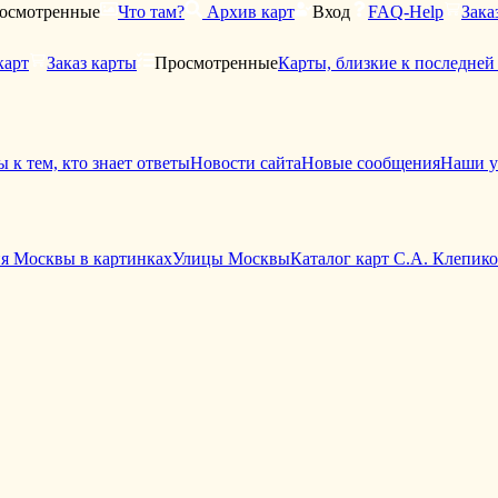
осмотренные
Что там?
Архив карт
Вход
FAQ-Help
Зака
карт
Заказ карты
Просмотренные
Карты, близкие к последне
 к тем, кто знает ответы
Новости сайта
Новые сообщения
Наши у
я Москвы в картинках
Улицы Москвы
Каталог карт С.А. Клепик