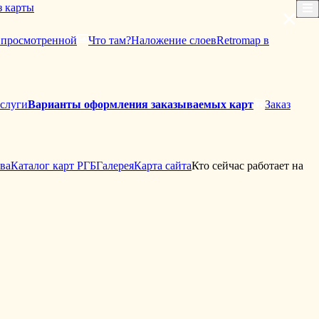
з карты
×
й просмотренной
Что там?
Наложение слоев
Retromap в
слуги
Варианты оформления заказываемых карт
Заказ
ова
Каталог карт РГБ
Галерея
Карта сайта
Кто сейчас работает на