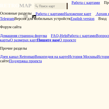
Работа с картами
Пр
RETRO
MAP
Основные разделы
Работа с картами
Наложение карт
Архив 
Telegram
Версия для мобильных устройств
English version
Вход
Форум сайта
Домашняя страница форума
FAQ-Help
Работа с картами
Вопросы
карты
О размерах карт
Пишите нам
О проекте
Прочие разделы
Дзен канал Retromap
Википедия на карте
История Москвы
Истори
сайте
Поддержка проекта