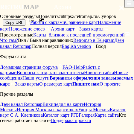
×
RETRO
MAP
Архив
Основные разделы
Поделиться
https://retromap.ru/Суворов
Работа с картами
Сравнение карт
Наложение
Copy URL
карт
Наложение слоев
Архив карт
Заказ карты
Просмотренные
Карты, близкие к последней просмотренной
Что там?
Вкл / Выкл направляющих
Retromap в Telegram
Дзен
канал Retromap
Полная версия
English version
Вход
Форум сайта
Домашняя страница форума
FAQ-Help
Работа с
картами
Вопросы к тем, кто знает ответы
Новости сайта
Новые
сообщения
Наши услуги
Варианты оформления заказываемых
карт
Заказ карты
О размерах карт
Пишите нам
О проекте
Прочие разделы
Дзен канал Retromap
Википедия на карте
История
Москвы
История Москвы в картинках
Улицы Москвы
Каталог
карт С.А. Клепикова
Каталог карт РГБ
Галерея
Карта сайта
Кто
сейчас работает на сайте
Поддержка проекта