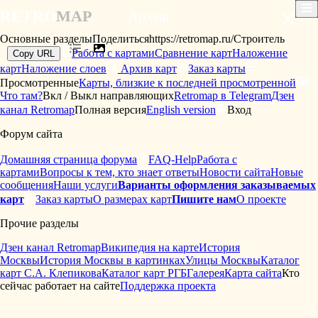
×
RETRO
MAP
Архив
Основные разделы
Поделиться
https://retromap.ru/Строитель
Работа с картами
Сравнение карт
Наложение
Copy URL
карт
Наложение слоев
Архив карт
Заказ карты
Просмотренные
Карты, близкие к последней просмотренной
Что там?
Вкл / Выкл направляющих
Retromap в Telegram
Дзен
канал Retromap
Полная версия
English version
Вход
Форум сайта
Домашняя страница форума
FAQ-Help
Работа с
картами
Вопросы к тем, кто знает ответы
Новости сайта
Новые
сообщения
Наши услуги
Варианты оформления заказываемых
карт
Заказ карты
О размерах карт
Пишите нам
О проекте
Прочие разделы
Дзен канал Retromap
Википедия на карте
История
Москвы
История Москвы в картинках
Улицы Москвы
Каталог
карт С.А. Клепикова
Каталог карт РГБ
Галерея
Карта сайта
Кто
сейчас работает на сайте
Поддержка проекта