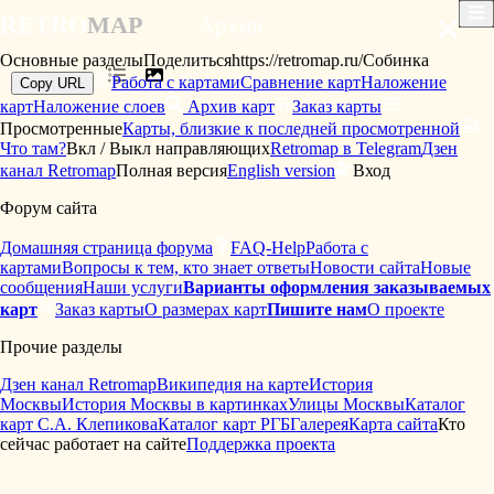
×
RETRO
MAP
Архив
Основные разделы
Поделиться
https://retromap.ru/Собинка
Работа с картами
Сравнение карт
Наложение
Copy URL
карт
Наложение слоев
Архив карт
Заказ карты
Просмотренные
Карты, близкие к последней просмотренной
Что там?
Вкл / Выкл направляющих
Retromap в Telegram
Дзен
канал Retromap
Полная версия
English version
Вход
Форум сайта
Домашняя страница форума
FAQ-Help
Работа с
картами
Вопросы к тем, кто знает ответы
Новости сайта
Новые
сообщения
Наши услуги
Варианты оформления заказываемых
карт
Заказ карты
О размерах карт
Пишите нам
О проекте
Прочие разделы
Дзен канал Retromap
Википедия на карте
История
Москвы
История Москвы в картинках
Улицы Москвы
Каталог
карт С.А. Клепикова
Каталог карт РГБ
Галерея
Карта сайта
Кто
сейчас работает на сайте
Поддержка проекта